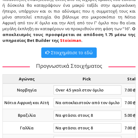
ή δύσκολα θα καταγράψουν ένα μακρύ ταξίδι στην αμερικάνικη
ήπειρο, υπάρχουν και οι πιο αδύναμες που η συμμετοχή τους και
μόνο αποτελεί επιτυχία. Θα βάλουμε στο μικροσκόπιο τη Νότια
Αφρική από τον Α’ όμιλο και την Αϊτή από τον Γ’ όμιλο που θα είναι
μεγάλη έκπληξη αν καταφέρουν να προκριθούν στη φάση των “16”.
Ο
αποκλεισμός τους προσφέρεται σε απόδοση 1.75 μέσω της
υπηρεσίας Bet Builder της
Stoiximan
.
Στοιχημάτισε το εδώ
Προγνωστικά Στοιχήματος
Αγώνας
Pick
Stak
Νορβηγία
Over 4.5 γκολ στον όμιλο
7.00 @
Νότια Αφρική και Αϊτή
Να αποκλειστούν από τον όμιλο
7.00 @
Βραζιλία
Να φτάσει στους 8
5.00 @
Γαλλία
Να φτάσει στους 8
7.00 @