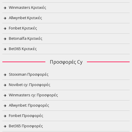
Winmasters Κριτικές
Allwynbet Κριτικές
Fonbet Κριτικές
Betonalfa Κριτικές
Bet365 Κριτικές
Προσφορές Cy
Stoiximan Προσφορές
Novibet cy: Προσφορές
Winmasters cy: Προσφορές
Allwynbet: Προσφορές
Fonbet Προσφορές
Bet365 Προσφορές