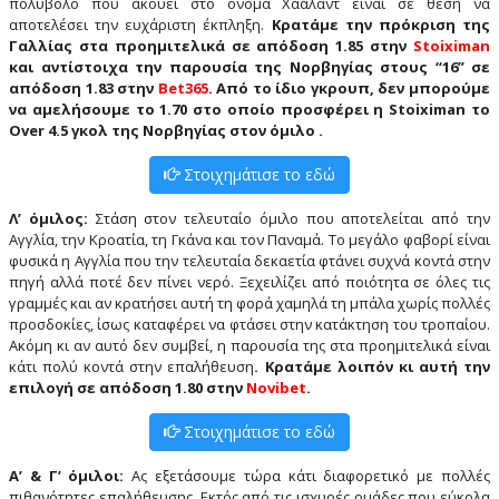
πολυβόλο που ακούει στο όνομα Χάαλαντ είναι σε θέση να
αποτελέσει την ευχάριστη έκπληξη.
Κρατάμε την πρόκριση της
Γαλλίας στα προημιτελικά σε απόδοση 1.85 στην
Stoiximan
και αντίστοιχα την παρουσία της Νορβηγίας στους “16” σε
απόδοση 1.83 στην
Bet365
. Από το ίδιο γκρουπ, δεν μπορούμε
να αμελήσουμε το 1.70 στο οποίο προσφέρει η
Stoiximan
το
Over 4.5 γκολ της Νορβηγίας στον όμιλο .
Στοιχημάτισε το εδώ
Λ’ όμιλος:
Στάση στον τελευταίο όμιλο που αποτελείται από την
Αγγλία, την Κροατία, τη Γκάνα και τον Παναμά. Το μεγάλο φαβορί είναι
φυσικά η Αγγλία που την τελευταία δεκαετία φτάνει συχνά κοντά στην
πηγή αλλά ποτέ δεν πίνει νερό. Ξεχειλίζει από ποιότητα σε όλες τις
γραμμές και αν κρατήσει αυτή τη φορά χαμηλά τη μπάλα χωρίς πολλές
προσδοκίες, ίσως καταφέρει να φτάσει στην κατάκτηση του τροπαίου.
Ακόμη κι αν αυτό δεν συμβεί, η παρουσία της στα προημιτελικά είναι
κάτι πολύ κοντά στην επαλήθευση
. Κρατάμε λοιπόν κι αυτή την
επιλογή σε απόδοση 1.80 στην
Novibet
.
Στοιχημάτισε το εδώ
Α’ & Γ’ όμιλοι:
Ας εξετάσουμε τώρα κάτι διαφορετικό με πολλές
πιθανότητες επαλήθευσης. Εκτός από τις ισχυρές ομάδες που εύκολα