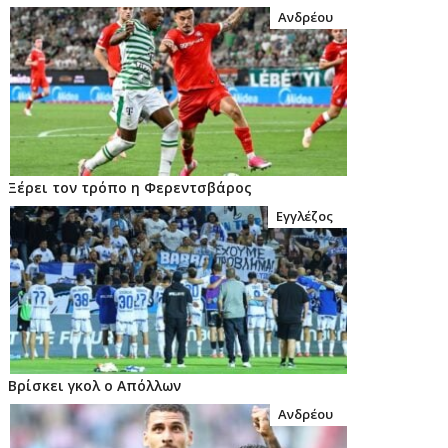
Ανδρέου
Ξέρει τον τρόπο η Φερεντσβάρος
Εγγλέζος
Βρίσκει γκολ ο Απόλλων
Ανδρέου