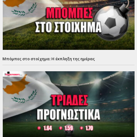
Μπόμπες στο στοίχημα: Η έκπληξη της ημέρας