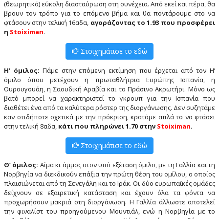
(θεωρητικά) εύκολη διασταύρωση στη συνέχεια. Από εκεί και πέρα, θα
βρουν τον τρόπο για το επόμενο βήμα και θα ποντάρουμε στο να
φτάσουν στην τελική 16αδα,
αγοράζοντας το 1.93 που προσφέρει
η
Stoiximan
.
Στοιχημάτισε το εδώ
Η’ όμιλος:
Πάμε στην επόμενη εκτίμηση που έρχεται από τον Η’
όμιλο όπου μετέχουν η πρωταθλήτρια Ευρώπης Ισπανία, η
Ουρουγουάη, η Σαουδική Αραβία και το Πράσινο Ακρωτήρι. Μόνο ως
βατό μπορεί να χαρακτηριστεί το γκρουπ για την Ισπανία που
διαθέτει ένα από τα καλύτερα ρόστερ της διοργάνωσης. Δεν συζητάμε
καν οτιδήποτε σχετικά με την πρόκριση, κρατάμε απλά το να φτάσει
στην τελική 8αδα,
κάτι που πληρώνει 1.70 στην
Stoiximan
.
Στοιχημάτισε το εδώ
Θ’ όμιλος:
Αίμα κι άμμος στον υπό εξέταση όμιλο, με τη Γαλλία και τη
Νορβηγία να διεκδικούν επάξια την πρώτη θέση του ομίλου, ο οποίος
πλαισιώνεται από τη Σενεγάλη και το Ιράκ. Οι δύο ευρωπαϊκές ομάδες
δείχνουν σε εξαιρετική κατάσταση και έχουν όλα τα φόντα να
προχωρήσουν μακριά στη διοργάνωση. Η Γαλλία άλλωστε αποτελεί
την φιναλίστ του προηγούμενου Μουντιάλ, ενώ η Νορβηγία με το