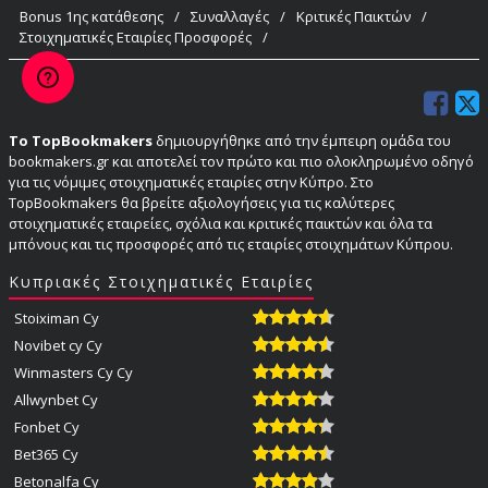
Bonus 1ης κατάθεσης
/
Συναλλαγές
/
Κριτικές Παικτών
/
Στοιχηματικές Εταιρίες Προσφορές
/
Το TopBookmakers
δημιουργήθηκε από την έμπειρη ομάδα του
bookmakers.gr και αποτελεί τον πρώτο και πιο ολοκληρωμένο οδηγό
για τις νόμιμες στοιχηματικές εταιρίες στην Κύπρο. Στο
TopBookmakers θα βρείτε αξιολογήσεις για τις καλύτερες
στοιχηματικές εταιρείες, σχόλια και κριτικές παικτών και όλα τα
μπόνους και τις προσφορές από τις εταιρίες στοιχημάτων Κύπρου.
Κυπριακές Στοιχηματικές Εταιρίες
Stoiximan Cy
Novibet cy Cy
Winmasters Cy Cy
Allwynbet Cy
Fonbet Cy
Bet365 Cy
Betonalfa Cy