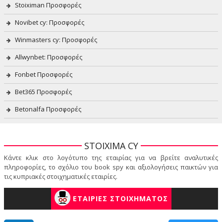
Stoiximan Προσφορές
Novibet cy: Προσφορές
Winmasters cy: Προσφορές
Allwynbet: Προσφορές
Fonbet Προσφορές
Bet365 Προσφορές
Betonalfa Προσφορές
STOIXIMA CY
Κάντε κλικ στο λογότυπο της εταιρίας για να βρείτε αναλυτικές
πληροφορίες, το σχόλιο του book spy και αξιολογήσεις παικτών για
τις κυπριακές στοιχηματικές εταιρίες.
ΕΤΑΙΡΙΕΣ ΣΤΟΙΧΗΜΑΤΟΣ