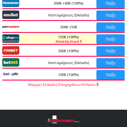
300€ +60€ (100%)
Παίξε
Λεπτομέρειες (Details)
Παίξε
300€ +50€
Παίξε
150€ (100%)
Παίξε
Αποκλειστικό
300€ (100%)
Παίξε
Λεπτομέρειες (Details)
Παίξε
100€ (100%)
Παίξε
Νόμιμες Εταιρίες Στοιχημάτων Κύπρου