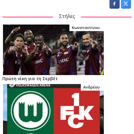
Στήλες
Κωνσταντίνου
Πρώτη νίκη για τη Σερβέτ
Ανδρέου