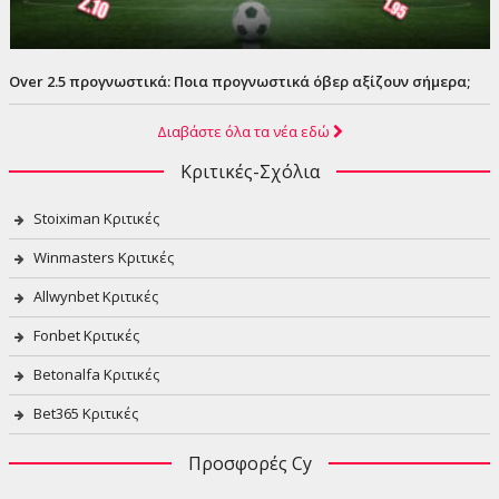
Over 2.5 προγνωστικά: Ποια προγνωστικά όβερ αξίζουν σήμερα;
Διαβάστε όλα τα νέα εδώ
Κριτικές-Σχόλια
Stoiximan Κριτικές
Winmasters Κριτικές
Allwynbet Κριτικές
Fonbet Κριτικές
Betonalfa Κριτικές
Bet365 Κριτικές
Προσφορές Cy