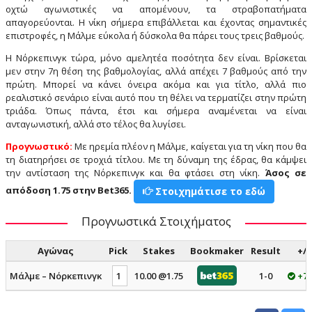
οχτώ αγωνιστικές να απομένουν, τα στραβοπατήματα
απαγορεύονται. Η νίκη σήμερα επιβάλλεται και έχοντας σημαντικές
επιστροφές, η Μάλμε εύκολα ή δύσκολα θα πάρει τους τρεις βαθμούς.
Η Νόρκεπινγκ τώρα, μόνο αμελητέα ποσότητα δεν είναι. Βρίσκεται
μεν στην 7η θέση της βαθμολογίας, αλλά απέχει 7 βαθμούς από την
πρώτη. Μπορεί να κάνει όνειρα ακόμα και για τίτλο, αλλά πιο
ρεαλιστικό σενάριο είναι αυτό που τη θέλει να τερματίζει στην πρώτη
τριάδα. Όπως πάντα, έτσι και σήμερα αναμένεται να είναι
ανταγωνιστική, αλλά στο τέλος θα λυγίσει.
Προγνωστικό:
Με ηρεμία πλέον η Μάλμε, καίγεται για τη νίκη που θα
τη διατηρήσει σε τροχιά τίτλου. Με τη δύναμη της έδρας, θα κάμψει
την αντίσταση της Νόρκεπινγκ και θα φτάσει στη νίκη.
Άσος σε
απόδοση 1.75 στην Bet365.
Στοιχημάτισε το εδώ
Προγνωστικά Στοιχήματος
Αγώνας
Pick
Stakes
Bookmaker
Result
+/-
Μάλμε – Νόρκεπινγκ
1
10.00 @1.75
1-0
+7.