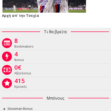
Αρχή απ’ την Τσεχία
Τι θα βρείτε
8
Bookmakers
4
Bonus
0
€
Αξία bonus
415
Κριτικές
Μπόνους
Stoiximan Bonus