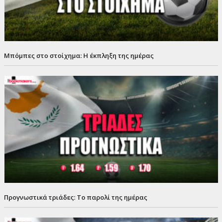
Μπόμπες στο στοίχημα: Η έκπληξη της ημέρας
Προγνωστικά τριάδες: Το παρολί της ημέρας