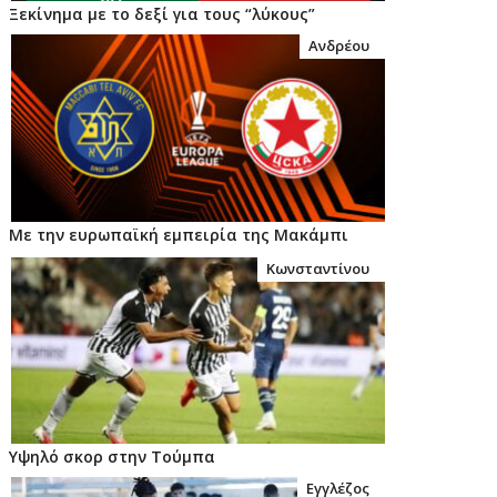
Ξεκίνημα με το δεξί για τους “λύκους”
Ανδρέου
Με την ευρωπαϊκή εμπειρία της Μακάμπι
Κωνσταντίνου
Υψηλό σκορ στην Τούμπα
Εγγλέζος