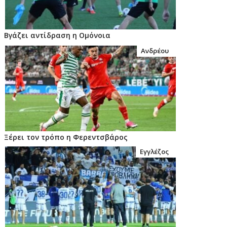
Βγάζει αντίδραση η Ομόνοια
Ανδρέου
Ξέρει τον τρόπο η Φερεντσβάρος
Εγγλέζος