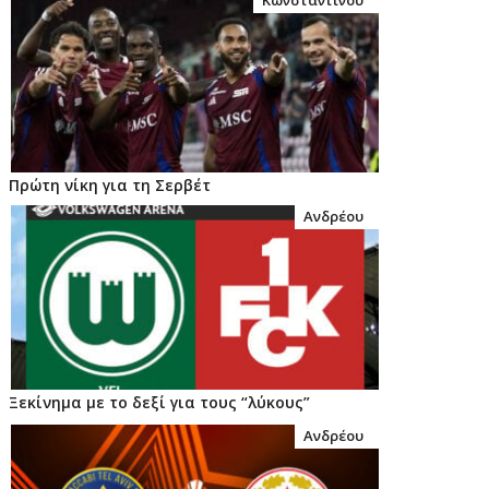
Πρώτη νίκη για τη Σερβέτ
Ανδρέου
Ξεκίνημα με το δεξί για τους “λύκους”
Ανδρέου