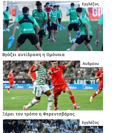
Εγγλέζος
Βγάζει αντίδραση η Ομόνοια
Ανδρέου
Ξέρει τον τρόπο η Φερεντσβάρος
Εγγλέζος