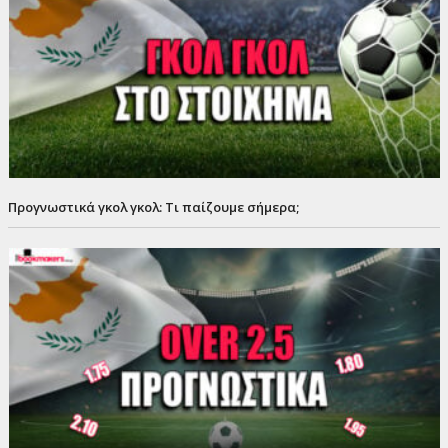
Προγνωστικά γκολ γκολ: Τι παίζουμε σήμερα;