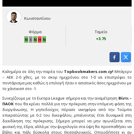
Κωνσταντίνου
Φόρμα
Ταμείο
+3.75
Ν
Ι
Ν
Η
Ν
Καλημέρα σε όλη την παρέα του
Topbookmakers.com.cy!
Μπάγερν
– ΑΕΚ 2-0 χθες, με το σκορ ημιχρόνου στο 1-0 να επιστρέφει το
ποντάρισμα μας καθώς η επιλογή ήταν ο ασιατικός άσος ημιχρόνου με
το χάντικαπ στο -1.
Συνεχίζουμε με το Europa League σήμερα και την αναμέτρηση
Βίντι –
ΠΑΟΚ
που θα κρίνει πολλά για την πρόκριση στην επόμενη φάση της
διοργάνωσης. Η γηπεδούχος πέρασε νικηφόρα από την Τούμπα
επικρατώντας με 0-2 του δικεφάλου, μπαίνοντας έτσι δυναμικά στη
διεκδίκηση της πρόκρισης. Σήμερα μπορεί να μην αγωνίζεται στη
φυσική της έδρα, αλλά με την ψυχολογία στα ύψη θα προσπαθήσει να
βάλει και πάλι δύσκολα στους Θεσσαλονικείς. Οποιοδήποτε κι αν