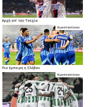
Αρχή απ’ την Τσεχία
Κωνσταντίνου
Πιο έμπειρη η Σλόβαν
Κωνσταντίνου