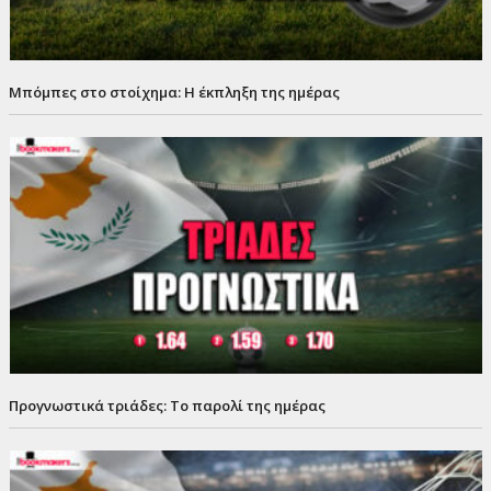
Μπόμπες στο στοίχημα: Η έκπληξη της ημέρας
Προγνωστικά τριάδες: Το παρολί της ημέρας