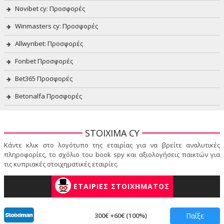
Novibet cy: Προσφορές
Winmasters cy: Προσφορές
Allwynbet: Προσφορές
Fonbet Προσφορές
Bet365 Προσφορές
Betonalfa Προσφορές
STOIXIMA CY
Κάντε κλικ στο λογότυπο της εταιρίας για να βρείτε αναλυτικές
πληροφορίες, το σχόλιο του book spy και αξιολογήσεις παικτών για
τις κυπριακές στοιχηματικές εταιρίες.
ΕΤΑΙΡΙΕΣ ΣΤΟΙΧΗΜΑΤΟΣ
300€ +60€ (100%)
Παίξε