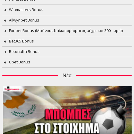
Winmasters Bonus
Allwynbet Bonus
Fonbet Bonus (Μπόνους Καλωσορίσματος μέχρι και 300 ευρώ)
Bet365 Bonus
Betonalfa Bonus
Ubet Bonus
Νέα