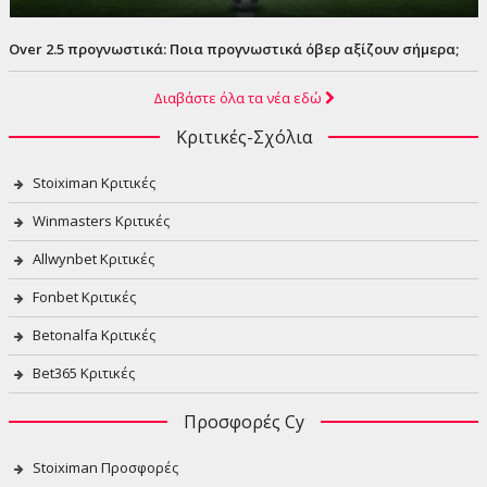
Over 2.5 προγνωστικά: Ποια προγνωστικά όβερ αξίζουν σήμερα;
Διαβάστε όλα τα νέα εδώ
Κριτικές-Σχόλια
Stoiximan Κριτικές
Winmasters Κριτικές
Allwynbet Κριτικές
Fonbet Κριτικές
Betonalfa Κριτικές
Bet365 Κριτικές
Προσφορές Cy
Stoiximan Προσφορές