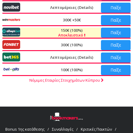
Λεπτομέρειες (Details)
Παίξε
300€ +50€
Παίξε
150€ (100%)
Παίξε
Αποκλειστικό
300€ (100%)
Παίξε
Λεπτομέρειες (Details)
Παίξε
100€ (100%)
Παίξε
Νόμιμες Εταιρίες Στοιχημάτων Κύπρου
Bonus 1ης κατάθεσης
/
Συναλλαγές
/
Κριτικές Παικτών
/