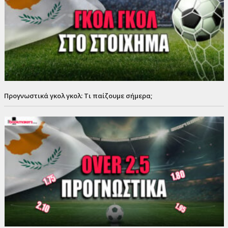
Προγνωστικά γκολ γκολ: Τι παίζουμε σήμερα;