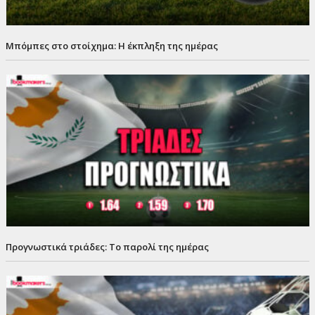
Μπόμπες στο στοίχημα: Η έκπληξη της ημέρας
Προγνωστικά τριάδες: Το παρολί της ημέρας