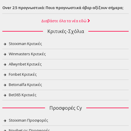
Over 2.5 προγνωστικά: Ποια προγνωστικά όβερ αξίζουν σήμερα;
Διαβάστε όλα τα νέα εδώ
Κριτικές-Σχόλια
Stoiximan Κριτικές
Winmasters Κριτικές
Allwynbet Κριτικές
Fonbet Κριτικές
Betonalfa Κριτικές
Bet365 Κριτικές
Προσφορές Cy
Stoiximan Προσφορές
Novibet cy: Προσφορές