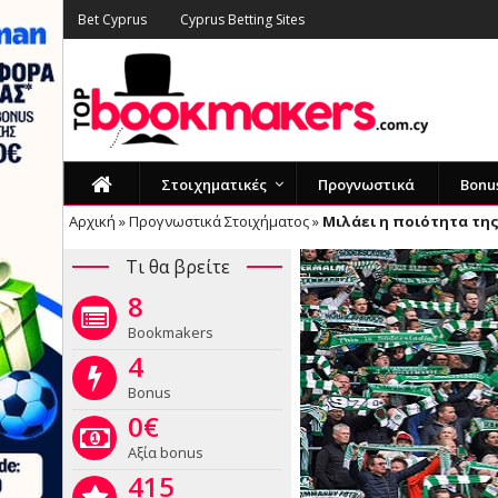
Bet Cyprus
Cyprus Betting Sites
Στοιχηματικές
Προγνωστικά
Bonu
Αρχική
»
Προγνωστικά Στοιχήματος
»
Μιλάει η ποιότητα τη
Τι θα βρείτε
8
Bookmakers
4
Bonus
0
€
Αξία bonus
415