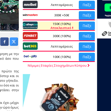
Λεπτομέρειες
Παίξε
(Details)
300€ +50€
Παίξε
150€ (100%)
Παίξε
Αποκλειστικό
300€ (100%)
Παίξε
Λεπτομέρειες
Παίξε
τρηση με την
(Details)
100€ (100%)
Παίξε
ικό άσο που
Νόμιμες Εταιρίες Στοιχημάτων Κύπρου
 πρώτο της
όστερ και οι
 στο γήπεδο.
ν όσο και οι
φτάσει στην
ι έχει μέχρι
 την ώρα όμως