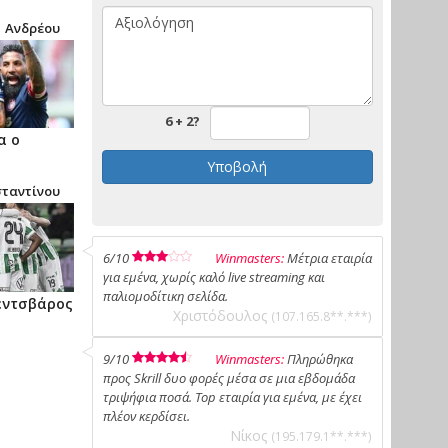
Ανδρέου
6 + 2?
α ο
ταντίνου
6/10
Winmasters:
Μέτρια εταιρία
για εμένα, χωρίς καλό live streaming και
παλιομοδίτικη σελίδα.
εντσβάρος
Χριστόδουλος
(107.165.8**.***)
9/10
Winmasters:
Πληρώθηκα
προς Skrill δυο φορές μέσα σε μια εβδομάδα
τριψήφια ποσά. Top εταιρία για εμένα, με έχει
πλέον κερδίσει.
Νίκος
(195.179.1**.***)