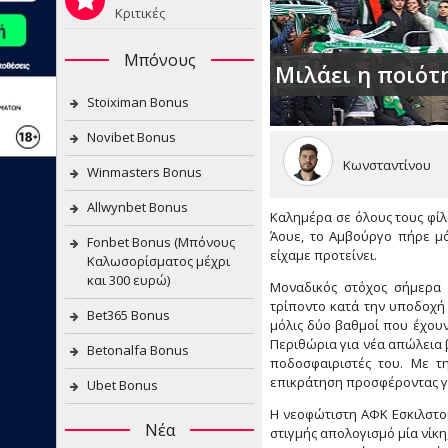
Κριτικές
Μπόνους
Μιλάει η ποιότ
Stoiximan Bonus
Novibet Bonus
Κωνσταντίνου
Winmasters Bonus
Allwynbet Bonus
Καλημέρα σε όλους τους φί
Άουε, το Αμβούργο πήρε μό
Fonbet Bonus (Μπόνους
είχαμε προτείνει.
Καλωσορίσματος μέχρι
και 300 ευρώ)
Μοναδικός στόχος σήμερα 
τρίποντο κατά την υποδοχή
Bet365 Bonus
μόλις δύο βαθμοί που έχουν
Περιθώρια για νέα απώλεια 
Betonalfa Bonus
ποδοσφαιριστές του. Με τ
επικράτηση προσφέροντας γκ
Ubet Bonus
Η νεοφώτιστη ΑΦΚ Εσκιλστού
Νέα
στιγμής απολογισμό μία νίκη,