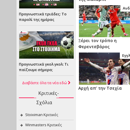
Ανδ
Προγνωστικά τριάδες: Το
παρολί της ημέρας
Ξέρει τον τρόπο η
Φερεντσβάρος
Εγγ
Προγνωστικά γκολ γκολ: Τι
παίζουμε σήμερα;
Διαβάστε όλα τα νέα εδώ
Αρχή απ’ την Τσεχία
Κριτικές-
Σχόλια
Stoiximan Κριτικές
Winmasters Κριτικές