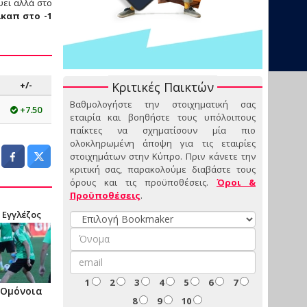
ψει αλλά στο
ικαπ στο -1
Κριτικές Παικτών
+/-
Βαθμολογήστε την στοιχηματική σας
+7.50
εταιρία και βοηθήστε τους υπόλοιπους
παίκτες να σχηματίσουν μία πιο
ολοκληρωμένη άποψη για τις εταιρίες
στοιχημάτων στην Κύπρο. Πριν κάνετε την
κριτική σας, παρακολούμε διαβάστε τους
όρους και τις προϋποθέσεις.
Όροι &
Προϋποθέσεις
.
Εγγλέζος
1
2
3
4
5
6
7
 Ομόνοια
8
9
10