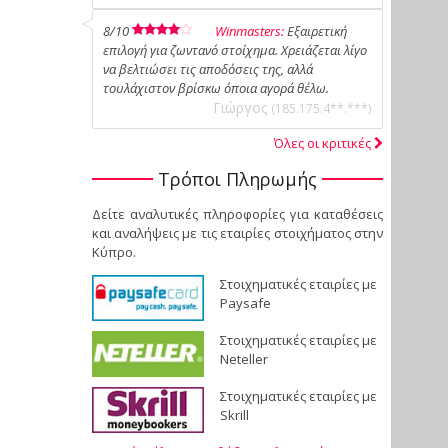
8/10
Winmasters:
Εξαιρετική
επιλογή για ζωντανό στοίχημα. Χρειάζεται λίγο
να βελτιώσει τις αποδόσεις της, αλλά
τουλάχιστον βρίσκω όποια αγορά θέλω.
Γιώργος
(185.175.4**.***)
Όλες οι κριτικές
Τρόποι Πληρωμής
Δείτε αναλυτικές πληροφορίες για καταθέσεις
και αναλήψεις με τις εταιρίες στοιχήματος στην
Κύπρο.
Στοιχηματικές εταιρίες με
Paysafe
Στοιχηματικές εταιρίες με
Neteller
Στοιχηματικές εταιρίες με
Skrill