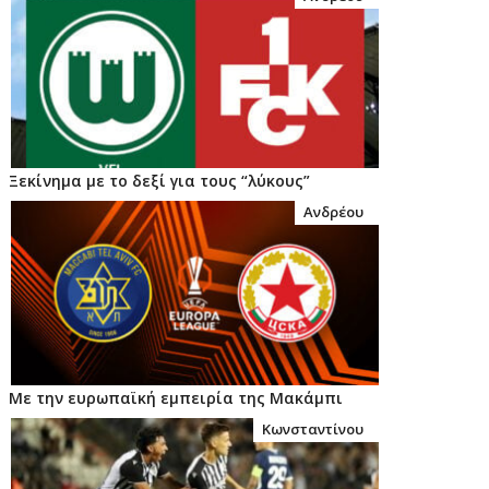
Ξεκίνημα με το δεξί για τους “λύκους”
Ανδρέου
Με την ευρωπαϊκή εμπειρία της Μακάμπι
Κωνσταντίνου