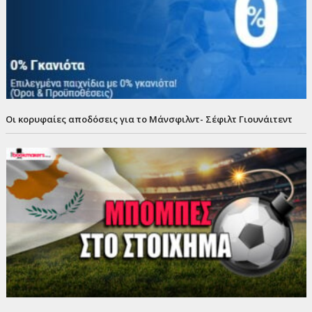
Οι κορυφαίες αποδόσεις για το Μάνσφιλντ- Σέφιλτ Γιουνάιτεντ