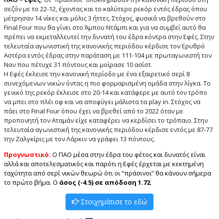
σεζόν με το 22-12, έχοντας και το καλύτερο ρεκόρ εντός έδρας όπου
μέτρησαν 14 νίκες και μόλις 3 ήττες. Στόχος, φυσικά να βρεθούν στο
Final Four που θα γίνει στο Άμπου Ντάμπι και για να συμβεί αυτό θα
πρέπει να εκμεταλλευτεί την δυνατή του έδρα κόντρα στην Εφές. Στην
τελευταία αγωνιστική της κανονικής περιόδου κέρδισε τον Ερυθρό
Αστέρα εντός έδρας στην παράταση με 111-104 με πρωταγωνιστή τον
Ναν που πέτυχε 31 πόντους και μοίρασε 10 ασίστ.
Η Εφές έκλεισε την κανονική περίοδο με ένα εξαιρετικό σερί 8
συνεχόμενων νικών όντας η πιο φορμαρισμένη ομάδα στην λίγκα. Το
γενικό της ρεκόρ έκλεισε στο 20-14 και κατάφερε με αυτό τον τρόπο
να μπει στο πλέι οφ και να αποφύγει μάλιστα τα play in. Στόχος να
πάει στο Final Four όπου έχει να βρεθεί από το 2022 όταν με
προπονητή τον Αταμάν είχε καταφέρει να κερδίσει το τρόπαιο. Στην
τελευταία αγωνιστική της κανονικής περιόδου κέρδισε εντός με 87-77
την Ζαλγκίρις με τον Λάρκιν να γράφει 13 πόντους.
Προγνωστικό:
Ο ΠΑΟ μέσα στην έδρα του φέτος και δυνατός είναι
αλλά και αποτελεσματικός και παρότι η Εφές έρχεται με κεκτημένη
ταχύτητα από σερί νικών θεωρώ ότι οι “πράσινοι” θα κάνουν σήμερα
το πρώτο βήμα. Ο
άσος (-4.5) σε απόδοση 1.72
.
Στοιχημάτισε το εδώ