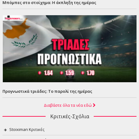
Μπόμπες στο στοίχημα: Η έκπληξη της ημέρας
Προγνωστικά τριάδες: Το παρολί της ημέρας
Διαβάστε όλα τα νέα εδώ
Κριτικές-Σχόλια
Stoiximan Κριτικές