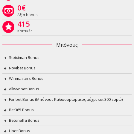
0
€
Αξία bonus
415
Κριτικές
Μπόνους
Stoiximan Bonus
Novibet Bonus
Winmasters Bonus
Allwynbet Bonus
Fonbet Bonus (Μπόνους Καλωσορίσματος μέχρι και 300 ευρώ)
Bet365 Bonus
Betonalfa Bonus
Ubet Bonus