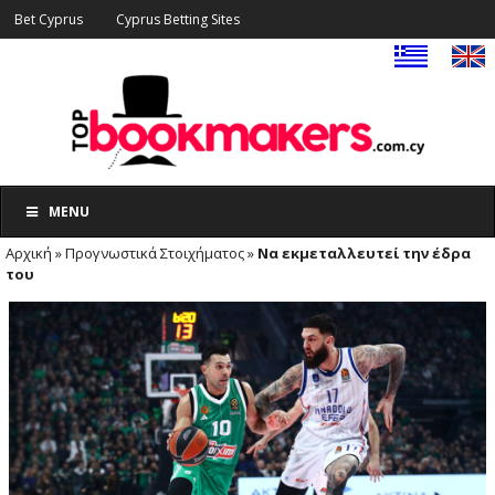
Bet Cyprus
Cyprus Betting Sites
MENU
Αρχική
»
Προγνωστικά Στοιχήματος
»
Να εκμεταλλευτεί την έδρα
του