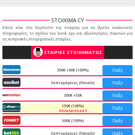
STOIXIMA CY
Κάντε κλικ στο λογότυπο της εταιρίας για να βρείτε αναλυτικές
πληροφορίες, το σχόλιο του book spy και αξιολογήσεις παικτών για
τις κυπριακές στοιχηματικές εταιρίες.
ΕΤΑΙΡΙΕΣ ΣΤΟΙΧΗΜΑΤΟΣ
300€ +60€ (100%)
Παίξε
Λεπτομέρειες (Details)
Παίξε
300€ +50€
Παίξε
150€ (100%)
Παίξε
Αποκλειστικό
300€ (100%)
Παίξε
Λεπτομέρειες (Details)
Παίξε