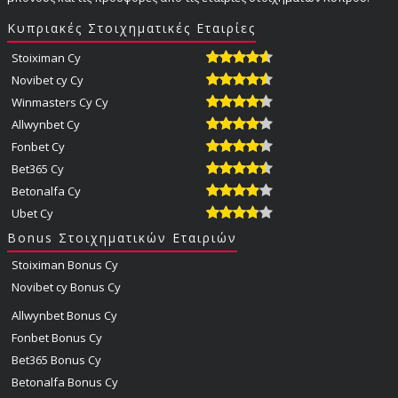
Κυπριακές Στοιχηματικές Εταιρίες
Stoiximan Cy
Novibet cy Cy
Winmasters Cy Cy
Allwynbet Cy
Fonbet Cy
Bet365 Cy
Betonalfa Cy
Ubet Cy
Bonus Στοιχηματικών Εταιριών
Stoiximan Bonus Cy
Novibet cy Bonus Cy
Allwynbet Bonus Cy
Fonbet Bonus Cy
Bet365 Bonus Cy
Betonalfa Bonus Cy