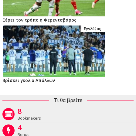
Ξέρει τον τρόπο η Φερεντσβάρος
Εγγλέζος
Βρίσκει γκολ ο Απόλλων
Τι θα βρείτε
8
Bookmakers
4
Bonus