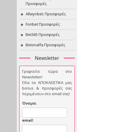
Προσφορές
Allwynbet: Προσφορές
Fonbet Προσφορές
Bet365 Προσφορές
Betonalfa Προσφορές
Newsletter
Γραφτείτε τώρα στο
Newsletter!
Όλα τα ΑΠΟΚΛΕΙΣΤΙΚΑ μας
bonus & προσφορές σας
περιμένουν στο email σας!
Όνομα:
email: