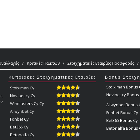
υναλλαγές
/
Κριτικές Παικτών
/
Στοιχηματικές Εταιρίες Προσφορές
/
Κυπριακές Στοιχηματικές Εταιρίες
Bonus Στοιχη
Stoiximan Bonus 
Stoiximan Cy
Novibet cy Bonus
ις
Novibet cy Cy
ών
Winmasters Cy Cy
Allwynbet Bonus 
Allwynbet Cy
Fonbet Bonus Cy
Fonbet Cy
Bet365 Bonus Cy
Bet365 Cy
Betonalfa Bonus 
Betonalfa Cy