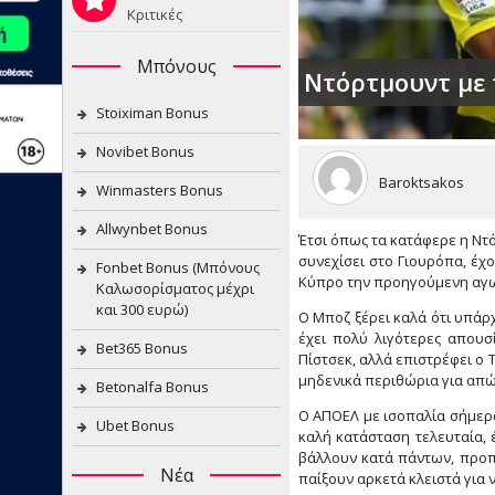
Κριτικές
Μπόνους
Ντόρτμουντ με 
Stoiximan Bonus
Novibet Bonus
Baroktsakos
Winmasters Bonus
Allwynbet Bonus
Έτσι όπως τα κατάφερε η Ντό
συνεχίσει στο Γιουρόπα, έχο
Fonbet Bonus (Μπόνους
Κύπρο την προηγούμενη αγων
Καλωσορίσματος μέχρι
και 300 ευρώ)
Ο Μποζ ξέρει καλά ότι υπάρχ
έχει πολύ λιγότερες απουσί
Bet365 Bonus
Πίστσεκ, αλλά επιστρέφει ο 
μηδενικά περιθώρια για απώ
Betonalfa Bonus
Ο ΑΠΟΕΛ με ισοπαλία σήμερα
Ubet Bonus
καλή κατάσταση τελευταία, 
βάλλουν κατά πάντων, προπο
Νέα
παίξουν αρκετά κλειστά για 