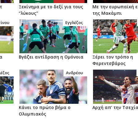
τ
Ξεκίνημα με το δεξί για τους
Με την ευρωπαϊκή 
“λύκους”
της Μακάμπι
ίνου
Εγγλέζος
α
Βγάζει αντίδραση η Ομόνοια
Ξέρει τον τρόπο η
Φερεντσβάρος
λέζος
Ανδρέου
Κάνει το πρώτο βήμα ο
Αρχή απ’ την Τσεχί
Ολυμπιακός