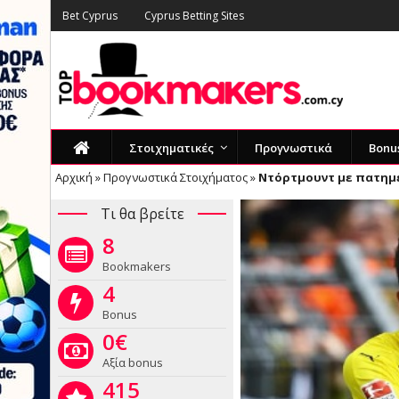
Bet Cyprus
Cyprus Betting Sites
Στοιχηματικές
Προγνωστικά
Bonu
Αρχική
»
Προγνωστικά Στοιχήματος
»
Ντόρτμουντ με πατημέ
Τι θα βρείτε
8
Bookmakers
4
Bonus
0
€
Αξία bonus
415