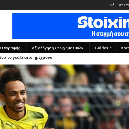
Νόμιμες Στ
s Εγγραφής
Αξιολόγηση Στοιχηματικών
Guides
Κρι
νο το γκάζι από ημίχρονο