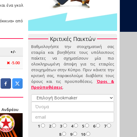
και ένα γκολ
κόκκινα» από
Κριτικές Παικτών
Βαθμολογήστε την στοιχηματική σας
+/-
εταιρία και βοηθήστε τους υπόλοιπους
παίκτες να σχηματίσουν μία πιο
-5.00
ολοκληρωμένη άποψη για τις εταιρίες
στοιχημάτων στην Κύπρο. Πριν κάνετε την
κριτική σας, παρακολούμε διαβάστε τους
όρους και τις προϋποθέσεις.
Όροι &
Προϋποθέσεις
.
Ανδρέου
1
2
3
4
5
6
7
8
9
10