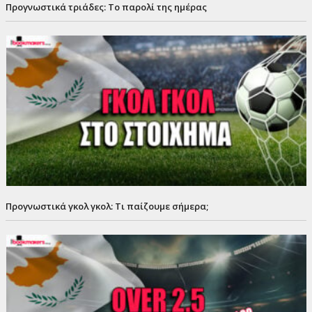
Προγνωστικά τριάδες: Το παρολί της ημέρας
Προγνωστικά γκολ γκολ: Τι παίζουμε σήμερα;