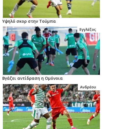
Υψηλό σκορ στην Τούμπα
Εγγλέζος
Βγάζει αντίδραση η Ομόνοια
Ανδρέου