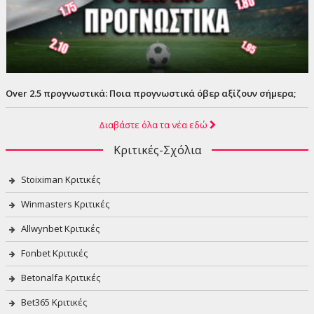
Over 2.5 προγνωστικά: Ποια προγνωστικά όβερ αξίζουν σήμερα;
Διαβάστε όλα τα νέα εδώ
Κριτικές-Σχόλια
Stoiximan Κριτικές
Winmasters Κριτικές
Allwynbet Κριτικές
Fonbet Κριτικές
Betonalfa Κριτικές
Bet365 Κριτικές