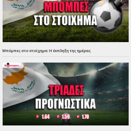
Μπόμπες στο στοίχημα: Η έκπληξη της ημέρας