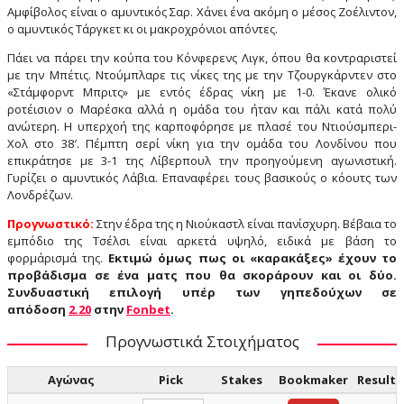
Αμφίβολος είναι ο αμυντικός Σαρ. Χάνει ένα ακόμη ο μέσος Ζοέλιντον,
ο αμυντικός Τάργκετ κι οι μακροχρόνιοι απόντες.
Πάει να πάρει την κούπα του Κόνφερενς Λιγκ, όπου θα κοντραριστεί
με την Μπέτις. Ντούμπλαρε τις νίκες της με την Τζουργκάρντεν στο
«Στάμφορντ Μπριτς» με εντός έδρας νίκη με 1-0. Έκανε ολικό
ροτέισιον ο Μαρέσκα αλλά η ομάδα του ήταν και πάλι κατά πολύ
ανώτερη. Η υπερχοή της καρποφόρησε με πλασέ του Ντιούσμπερι-
Χολ στο 38′. Πέμπτη σερί νίκη για την ομάδα του Λονδίνου που
επικράτησε με 3-1 της Λίβερπουλ την προηγούμενη αγωνιστική.
Γυρίζει ο αμυντικός Λάβια. Επαναφέρει τους βασικούς ο κόουτς των
Λονδρέζων.
Προγνωστικό:
Στην έδρα της η Νιούκαστλ είναι πανίσχυρη. Βέβαια το
εμπόδιο της Τσέλσι είναι αρκετά υψηλό, ειδικά με βάση το
φορμάρισμά της.
Εκτιμώ όμως πως οι «καρακάξες» έχουν το
προβάδισμα σε ένα ματς που θα σκοράρουν και οι δύο.
Συνδυαστική επιλογή υπέρ των γηπεδούχων σε
απόδοση
2.20
στην
Fonbet
.
Προγνωστικά Στοιχήματος
Αγώνας
Pick
Stakes
Bookmaker
Result