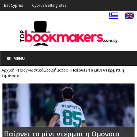
Bet Cyprus
Cyprus Betting Sites
MENU
Αρχική
»
Προγνωστικά Στοιχήματος
»
Παίρνει το μίνι ντέρμπι η
Ομόνοια
Παίρνει το μίνι ντέρμπι η Ομόνοια