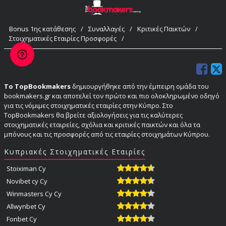
Bonus 1ης κατάθεσης
/
Συναλλαγές
/
Κριτικές Παικτών
/
Στοιχηματικές Εταιρίες Προσφορές
/
Το TopBookmakers
δημιουργήθηκε από την έμπειρη ομάδα του
bookmakers.gr και αποτελεί τον πρώτο και πιο ολοκληρωμένο οδηγό
για τις νόμιμες στοιχηματικές εταιρίες στην Κύπρο. Στο
TopBookmakers θα βρείτε αξιολογήσεις για τις καλύτερες
στοιχηματικές εταιρείες, σχόλια και κριτικές παικτών και όλα τα
μπόνους και τις προσφορές από τις εταιρίες στοιχημάτων Κύπρου.
Κυπριακές Στοιχηματικές Εταιρίες
Stoiximan Cy
Novibet cy Cy
Winmasters Cy Cy
Allwynbet Cy
Fonbet Cy