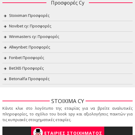
Προσφορές Cy
Stoiximan Προσφορές
Novibet cy: Προσφορές
Winmasters cy: Προσφορές
Allwynbet: Προσφορές
Fonbet Προσφορές
Bet365 Προσφορές
Betonalfa Προσφορές
STOIXIMA CY
Κάντε κλικ στο λογότυπο της εταιρίας για να βρείτε αναλυτικές
πληροφορίες, το σχόλιο του book spy και αξιολογήσεις παικτών για
τις κυπριακές στοιχηματικές εταιρίες.
ΕΤΑΙΡΙΕΣ ΣΤΟΙΧΗΜΑΤΟΣ