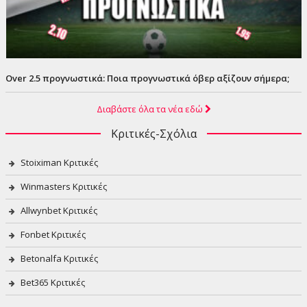
Over 2.5 προγνωστικά: Ποια προγνωστικά όβερ αξίζουν σήμερα;
Διαβάστε όλα τα νέα εδώ
Κριτικές-Σχόλια
Stoiximan Κριτικές
Winmasters Κριτικές
Allwynbet Κριτικές
Fonbet Κριτικές
Betonalfa Κριτικές
Bet365 Κριτικές