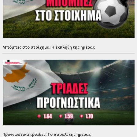
Μπόμπες στο στοίχημα: Η έκπληξη της ημέρας
Προγνωστικά τριάδες: Το παρολί της ημέρας