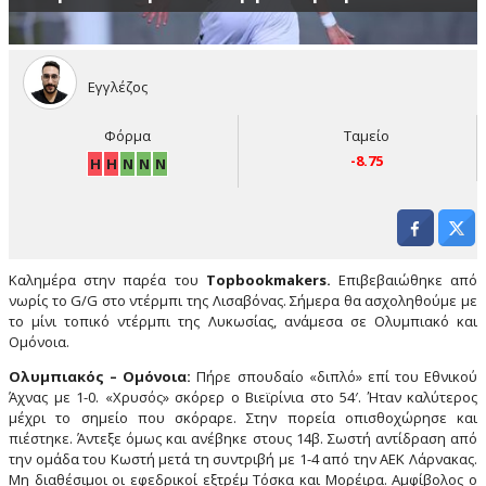
Εγγλέζος
Φόρμα
Ταμείο
-8.75
Η
Η
Ν
Ν
Ν
Καλημέρα στην παρέα του
Topbookmakers.
Επιβεβαιώθηκε από
νωρίς το G/G στο ντέρμπι της Λισαβόνας. Σήμερα θα ασχοληθούμε με
το μίνι τοπικό ντέρμπι της Λυκωσίας, ανάμεσα σε Ολυμπιακό και
Ομόνοια.
Ολυμπιακός – Ομόνοια:
Πήρε σπουδαίο «διπλό» επί του Εθνικού
Άχνας με 1-0. «Χρυσός» σκόρερ ο Βιεϊρίνια στο 54′. Ήταν καλύτερος
μέχρι το σημείο που σκόραρε. Στην πορεία οπισθοχώρησε και
πιέστηκε. Άντεξε όμως και ανέβηκε στους 14β. Σωστή αντίδραση από
την ομάδα του Κωστή μετά τη συντριβή με 1-4 από την ΑΕΚ Λάρνακας.
Μη διαθέσιμοι οι εφεδρικοί εξτρέμ Τόσκα και Μορέιρα. Αμφίβολος ο