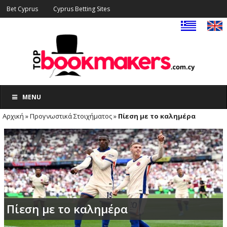
Bet Cyprus
Cyprus Betting Sites
MENU
Αρχική
»
Προγνωστικά Στοιχήματος
»
Πίεση με το καλημέρα
Πίεση με το καλημέρα