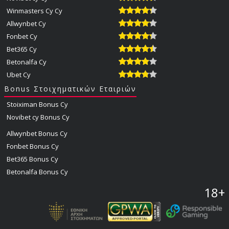
Winmasters Cy Cy
Allwynbet Cy
Fonbet Cy
Bet365 Cy
Betonalfa Cy
Ubet Cy
Bonus Στοιχηματικών Εταιριών
Stoiximan Bonus Cy
Novibet cy Bonus Cy
Allwynbet Bonus Cy
Fonbet Bonus Cy
Bet365 Bonus Cy
Betonalfa Bonus Cy
18+