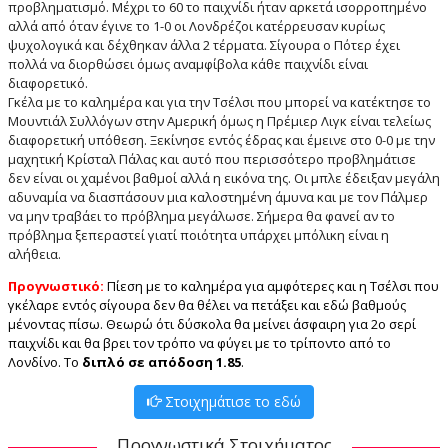
προβληματισμό. Μέχρι το 60 το παιχνίδι ήταν αρκετά ισορροπημένο
αλλά από όταν έγινε το 1-0 οι Λονδρέζοι κατέρρευσαν κυρίως
ψυχολογικά και δέχθηκαν άλλα 2 τέρματα. Σίγουρα ο Πότερ έχει
πολλά να διορθώσει όμως αναμφίβολα κάθε παιχνίδι είναι
διαφορετικό.
Γκέλα με το καλημέρα και για την Τσέλσι που μπορεί να κατέκτησε το
Μουντιάλ Συλλόγων στην Αμερική όμως η Πρέμιερ Λιγκ είναι τελείως
διαφορετική υπόθεση. Ξεκίνησε εντός έδρας και έμεινε στο 0-0 με την
μαχητική Κρίσταλ Πάλας και αυτό που περισσότερο προβλημάτισε
δεν είναι οι χαμένοι βαθμοί αλλά η εικόνα της. Οι μπλε έδειξαν μεγάλη
αδυναμία να διασπάσουν μια καλοστημένη άμυνα και με τον Πάλμερ
να μην τραβάει το πρόβλημα μεγάλωσε. Σήμερα θα φανεί αν το
πρόβλημα ξεπεραστεί γιατί ποιότητα υπάρχει μπόλικη είναι η
αλήθεια.
Προγνωστικό:
Πίεση με το καλημέρα για αμφότερες και η Τσέλσι που
γκέλαρε εντός σίγουρα δεν θα θέλει να πετάξει και εδώ βαθμούς
μένοντας πίσω. Θεωρώ ότι δύσκολα θα μείνει άσφαιρη για 2ο σερί
παιχνίδι και θα βρει τον τρόπο να φύγει με το τρίποντο από το
Λονδίνο. Το
διπλό σε απόδοση 1.85
.
Στοιχημάτισε το εδώ
Προγνωστικά Στοιχήματος