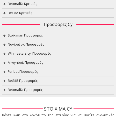
Betonalfa Κριτικές
Bet365 Κριτικές
Προσφορές Cy
Stoiximan Προσφορές
Novibet cy: Προσφορές
Winmasters cy: Προσφορές
Allwynbet: Προσφορές
Fonbet Προσφορές
Bet365 Προσφορές
Betonalfa Προσφορές
STOIXIMA CY
Κάντε κλικ στο λογότυπο της εταιρίας για να βρείτε αναλυτικές