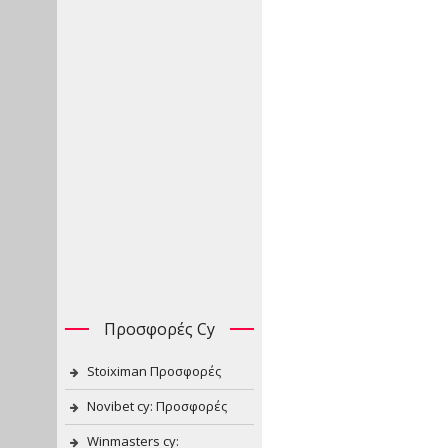
Προσφορές Cy
Stoiximan Προσφορές
Novibet cy: Προσφορές
Winmasters cy: