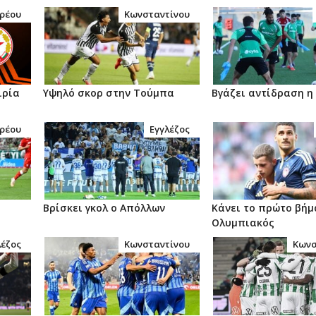
ρέου
Κωνσταντίνου
ιρία
Υψηλό σκορ στην Τούμπα
Βγάζει αντίδραση η
ρέου
Εγγλέζος
Βρίσκει γκολ ο Απόλλων
Κάνει το πρώτο βήμ
Ολυμπιακός
λέζος
Κωνσταντίνου
Κωνσ