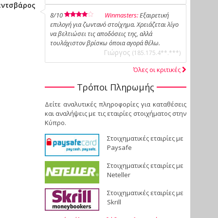
εντσβάρος
8/10
Winmasters:
Εξαιρετική
επιλογή για ζωντανό στοίχημα. Χρειάζεται λίγο
να βελτιώσει τις αποδόσεις της, αλλά
τουλάχιστον βρίσκω όποια αγορά θέλω.
Γιώργος
(185.175.4**.***)
Όλες οι κριτικές
Τρόποι Πληρωμής
Δείτε αναλυτικές πληροφορίες για καταθέσεις
και αναλήψεις με τις εταιρίες στοιχήματος στην
Κύπρο.
Στοιχηματικές εταιρίες με
Paysafe
Στοιχηματικές εταιρίες με
Neteller
Στοιχηματικές εταιρίες με
Skrill