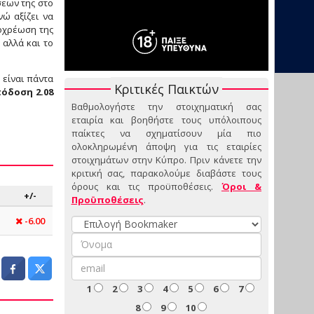
σεων της στο
νώ αξίζει να
ποχρέωση της
 αλλά και το
 είναι πάντα
Κριτικές Παικτών
πόδοση 2.08
Βαθμολογήστε την στοιχηματική σας
εταιρία και βοηθήστε τους υπόλοιπους
παίκτες να σχηματίσουν μία πιο
ολοκληρωμένη άποψη για τις εταιρίες
στοιχημάτων στην Κύπρο. Πριν κάνετε την
κριτική σας, παρακολούμε διαβάστε τους
όρους και τις προϋποθέσεις.
Όροι &
+/-
Προϋποθέσεις
.
-6.00
1
2
3
4
5
6
7
8
9
10