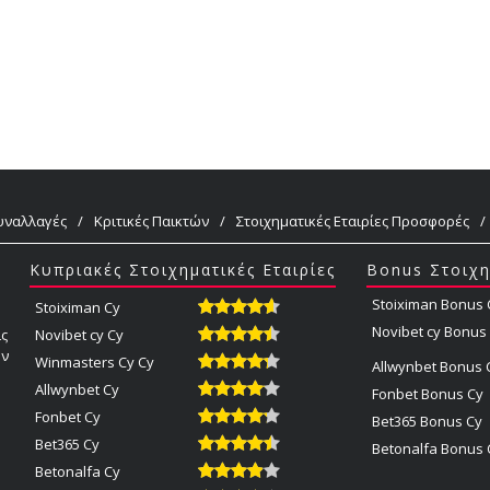
υναλλαγές
/
Κριτικές Παικτών
/
Στοιχηματικές Εταιρίες Προσφορές
/
Κυπριακές Στοιχηματικές Εταιρίες
Bonus Στοιχη
Stoiximan Bonus 
Stoiximan Cy
Novibet cy Bonus
ις
Novibet cy Cy
ών
Winmasters Cy Cy
Allwynbet Bonus 
Allwynbet Cy
Fonbet Bonus Cy
Fonbet Cy
Bet365 Bonus Cy
Bet365 Cy
Betonalfa Bonus 
Betonalfa Cy