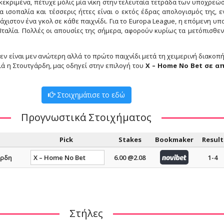
γκεκριμένα, πέτυχε μόλις μία νίκη στην τελευταία τετράδα των υποχρεώ
α ισοπαλία και τέσσερις ήττες είναι ο εκτός έδρας απολογισμός της, ε
άχιστον ένα γκολ σε κάθε παιχνίδι. Για το Europa League, η επόμενη υ
 Ιταλία. Πολλές οι απουσίες της σήμερα, αφορούν κυρίως τα μετόπισθεν
ν είναι μεν ανώτερη αλλά το πρώτο παιχνίδι μετά τη χειμερινή διακοπή
μιά η Στουτγάρδη, μας οδηγεί στην επιλογή του
X – Home No Bet σε α
Στοιχημάτισε το εδώ
Προγνωστικά Στοιχήματος
Pick
Stakes
Bookmaker
Result
άρδη
X – Home No Bet
6.00 @2.08
1-4
Στήλες