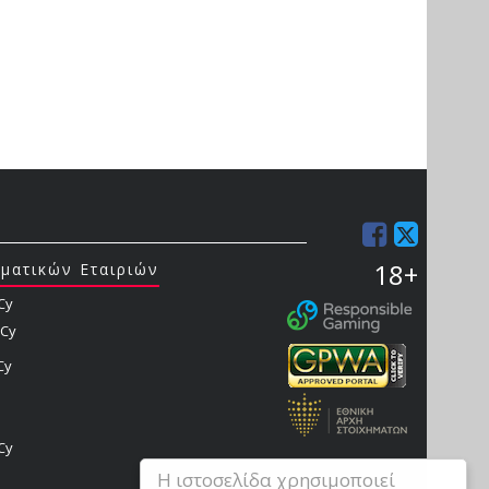
18+
ματικών Εταιριών
Cy
 Cy
Cy
Cy
Η ιστοσελίδα χρησιμοποιεί