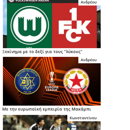
Ανδρέου
Ξεκίνημα με το δεξί για τους “λύκους”
Ανδρέου
Με την ευρωπαϊκή εμπειρία της Μακάμπι
Κωνσταντίνου