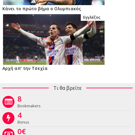
Κάνει το πρώτο βήμα ο Ολυμπιακός
Εγγλέζος
Αρχή απ’ την Τσεχία
Τι θα βρείτε
8
Bookmakers
4
Bonus
0
€