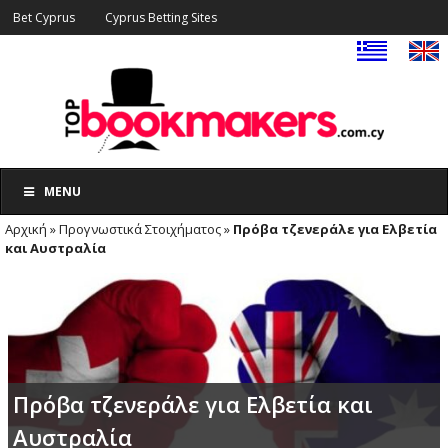
Bet Cyprus
Cyprus Betting Sites
MENU
Αρχική
»
Προγνωστικά Στοιχήματος
»
Πρόβα τζενεράλε για Ελβετία
και Αυστραλία
Πρόβα τζενεράλε για Ελβετία και
Αυστραλία