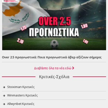
Over 2.5 προγνωστικά: Ποια προγνωστικά όβερ αξίζουν σήμερα;
Διαβάστε όλα τα νέα εδώ
Κριτικές-Σχόλια
Stoiximan Κριτικές
Winmasters Κριτικές
Allwynbet Κριτικές