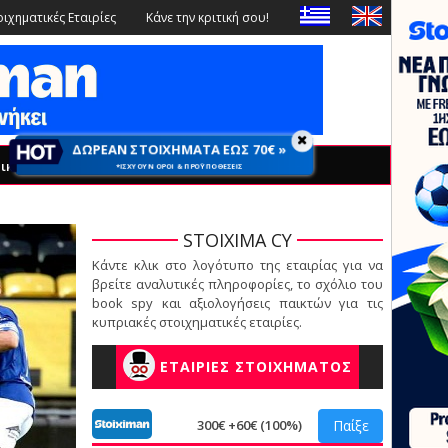
οιχηματικές Εταιρίες
Κάνε την κριτική σου!
ΔΩΡΕΑΝ ΣΤΟΙΧΗΜΑΤΑ ΕΩΣ 70€ »
τικές
*ΙΣΧΥΟΥΝ ΟΡΟΙ & ΠΡΟΫΠΟΘΕΣΕΙΣ
STOIXIMA CY
Κάντε κλικ στο λογότυπο της εταιρίας για να
βρείτε αναλυτικές πληροφορίες, το σχόλιο του
book spy και αξιολογήσεις παικτών για τις
κυπριακές στοιχηματικές εταιρίες.
ΕΤΑΙΡΙΕΣ ΣΤΟΙΧΗΜΑΤΟΣ
300€ +60€ (100%)
Παίξε