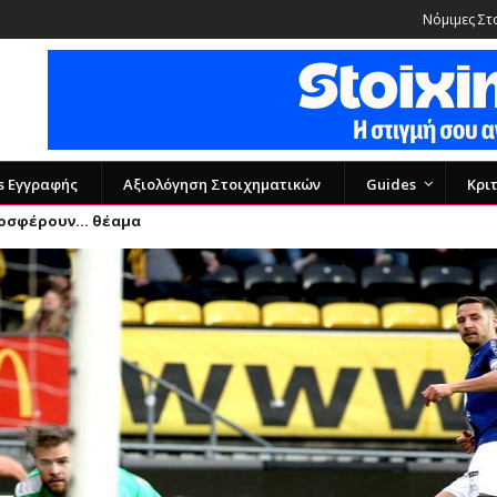
Νόμιμες Στ
s Εγγραφής
Αξιολόγηση Στοιχηματικών
Guides
Κρι
ροσφέρουν… θέαμα