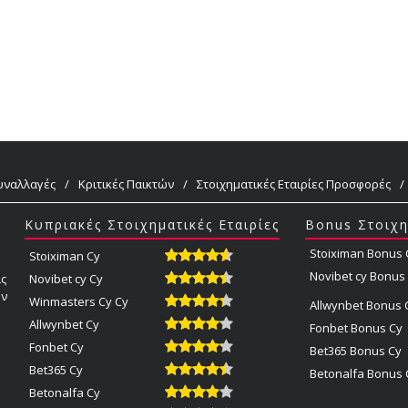
υναλλαγές
/
Κριτικές Παικτών
/
Στοιχηματικές Εταιρίες Προσφορές
/
Κυπριακές Στοιχηματικές Εταιρίες
Bonus Στοιχη
Stoiximan Bonus 
Stoiximan Cy
Novibet cy Bonus
ις
Novibet cy Cy
ών
Winmasters Cy Cy
Allwynbet Bonus 
Allwynbet Cy
Fonbet Bonus Cy
Fonbet Cy
Bet365 Bonus Cy
Bet365 Cy
Betonalfa Bonus 
Betonalfa Cy