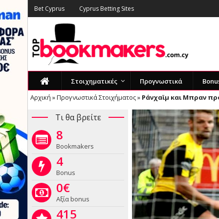
Bet Cyprus
Cyprus Betting Sites
Στοιχηματικές
Προγνωστικά
Bonu
Αρχική
»
Προγνωστικά Στοιχήματος
»
Ράνχαϊμ και Μπραν π
Τι θα βρείτε
8
Bookmakers
4
Bonus
0
€
Αξία bonus
415