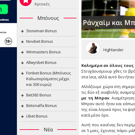
Κριτικές
Μπόνους
Ράνχαϊμ και Μ
Stoiximan Bonus
Novibet Bonus
Highlander
Winmasters Bonus
Allwynbet Bonus
Καλημέρα σε όλους τους 
Στενχάουσμιουρ χθες το βρά
Fonbet Bonus (Μπόνους
στα ίσια, αλλά αυτό δεν ήταν
Καλωσορίσματος μέχρι
και 300 ευρώ)
Αλλάζουμε χώρα στη σημεριν
τις δύο εξ αναβολής αναμετ
Bet365 Bonus
με τη Μπραν
. Αναμέτρηση
Μπραν αυτό ήταν και κάπως 
Betonalfa Bonus
της είναι λογικά προς τα ψ
κατά μέσο όρο.
Ubet Bonus
Αυτή που κανένας δεν περίμε
Νέα
σε 5 ματς, έχοντας πάρει μάλ