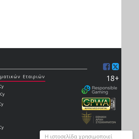
18+
ματικών Εταιριών
Cy
 Cy
Cy
Cy
Η ιστοσελίδα χρησιμοποιεί