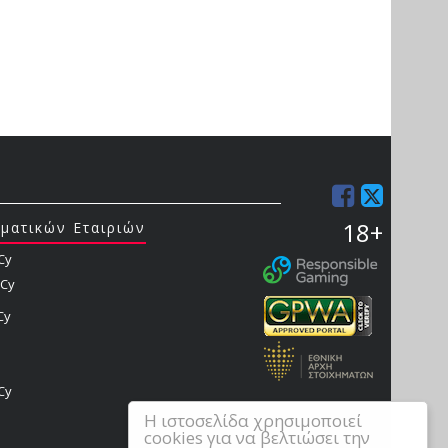
18+
ματικών Εταιριών
Cy
 Cy
Cy
Cy
Η ιστοσελίδα χρησιμοποιεί
cookies για να βελτιώσει την