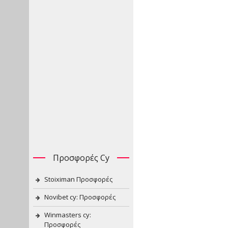
Προσφορές Cy
Stoiximan Προσφορές
Novibet cy: Προσφορές
Winmasters cy:
Προσφορές