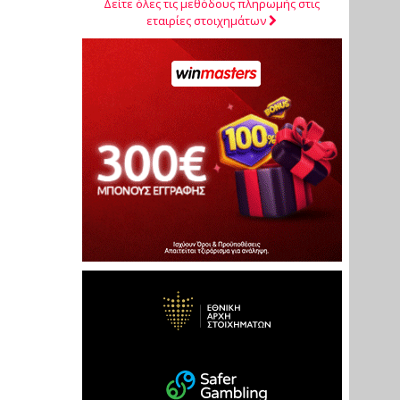
Δείτε όλες τις μεθόδους πληρωμής στις
εταιρίες στοιχημάτων