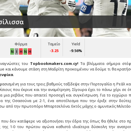
ασίλισσα
Φόρμα
Ταμείο
Yield
-3.25
-9.56%
Ν
Ι
Η
Ν
Η
αναγνώστες του
Topbookmakers.com.cy!
Τα βλέμματα σήμερα στέφ
ue και κάνουμε στάση στη Μαδρίτη προκειμένου να δούμε τι θα κρατήσ
ενφίκα
.
ασισμένη για τους τρεις βαθμούς ταξίδεψε στην Πορτογαλία η Ρεάλ κα
ίσιους που έκρινε και την αναμέτρηση. Σίγουρα έχει το πάνω χέρι σε ό
ια μια ρεβάνς που απαιτεί προσοχή και συγκέντρωση. Για το εγχώριο
ρα της Οσασούνα με 2-1, ένα αποτέλεσμα που την έριξε στην δεύτε
σω από την πρωτοπόρο Μπαρτσελόνα. Εκτός μάχης ο αμυντικός Μιλιτάο 
 που δεν κατάφερε να αξιοποιήσει την έδρα της όπως θα ήθελε στο π
ος της 1-0 του πρώτου αγώνα καθιστά ιδιαίτερα δύσκολη την ανατρο