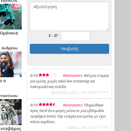
Εγγλέζος
 Ομόνοια
5 - 2?
Ανδρέου
6/10
Winmasters:
Μέτρια εταιρία
α ο
για εμένα, χωρίς καλό live streaming και
παλιομοδίτικη σελίδα.
Χριστόδουλος
(107.165.8**.***)
ταντίνου
9/10
Winmasters:
Πληρώθηκα
προς Skrill δυο φορές μέσα σε μια εβδομάδα
τριψήφια ποσά. Top εταιρία για εμένα, με έχει
πλέον κερδίσει.
Νίκος
(195.179.1**.***)
εντσβάρος