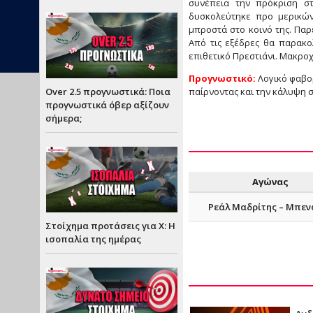
συνέπεια την πρόκριση σ
δυσκολεύτηκε προ μερικών
μπροστά στο κοινό της. Παρ
Από τις εξέδρες θα παρακολ
επιθετικό Πρεστιάνι. Μακροχ
Προγνωστικό:
Λογικό φαβο
Over 2.5 προγνωστικά: Ποια
παίρνοντας και την κάλυψη 
προγνωστικά όβερ αξίζουν
σήμερα;
Αγώνας
Ρεάλ Μαδρίτης – Μπεν
Στοίχημα προτάσεις για Χ: Η
ισοπαλία της ημέρας