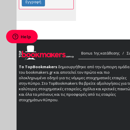
Bonus 1ης κατάθεσης
/
Σ
Το TopBookmakers
δημιουργήθηκε από την έμπειρη ομάδα
του bookmakers.gr και αποτελεί τον πρώτο και πιο
ολοκληρωμένο οδηγό για τις νόμιμες στοιχηματικές εταιρίες
στην Κύπρο. Στο TopBookmakers θα βρείτε αξιολογήσεις για τ
καλύτερες στοιχηματικές εταιρείες, σχόλια και κριτικές παικτ
και όλα τα μπόνους και τις προσφορές από τις εταιρίες
στοιχημάτων Κύπρου.