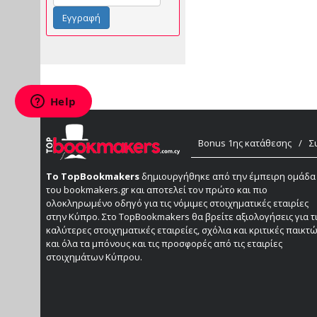
Bonus 1ης κατάθεσης
/
Σ
Το TopBookmakers
δημιουργήθηκε από την έμπειρη ομάδα
του bookmakers.gr και αποτελεί τον πρώτο και πιο
ολοκληρωμένο οδηγό για τις νόμιμες στοιχηματικές εταιρίες
στην Κύπρο. Στο TopBookmakers θα βρείτε αξιολογήσεις για τ
καλύτερες στοιχηματικές εταιρείες, σχόλια και κριτικές παικτ
και όλα τα μπόνους και τις προσφορές από τις εταιρίες
στοιχημάτων Κύπρου.