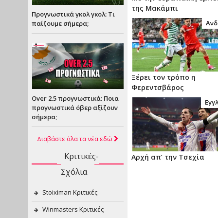
της Μακάμπι
Προγνωστικά γκολ γκολ: Τι
Ανδ
παίζουμε σήμερα;
Ξέρει τον τρόπο η
Φερεντσβάρος
Over 2.5 προγνωστικά: Ποια
Εγγ
προγνωστικά όβερ αξίζουν
σήμερα;
Διαβάστε όλα τα νέα εδώ
Κριτικές-
Αρχή απ’ την Τσεχία
Σχόλια
Stoiximan Κριτικές
Winmasters Κριτικές