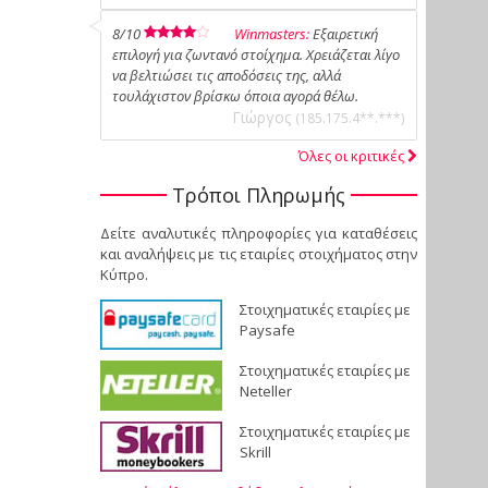
8/10
Winmasters:
Εξαιρετική
επιλογή για ζωντανό στοίχημα. Χρειάζεται λίγο
να βελτιώσει τις αποδόσεις της, αλλά
τουλάχιστον βρίσκω όποια αγορά θέλω.
Γιώργος
(185.175.4**.***)
Όλες οι κριτικές
Τρόποι Πληρωμής
Δείτε αναλυτικές πληροφορίες για καταθέσεις
και αναλήψεις με τις εταιρίες στοιχήματος στην
Κύπρο.
Στοιχηματικές εταιρίες με
Paysafe
Στοιχηματικές εταιρίες με
Neteller
Στοιχηματικές εταιρίες με
Skrill