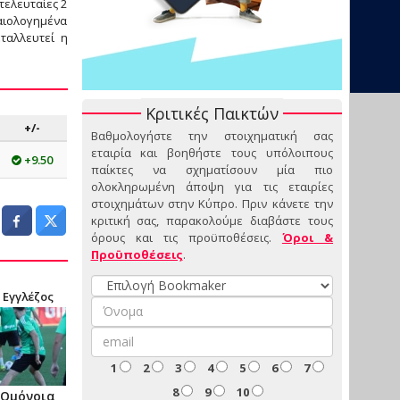
τελευταίες 2
καιολογημένα
ταλλευτεί η
Κριτικές Παικτών
+/-
Βαθμολογήστε την στοιχηματική σας
εταιρία και βοηθήστε τους υπόλοιπους
+9.50
παίκτες να σχηματίσουν μία πιο
ολοκληρωμένη άποψη για τις εταιρίες
στοιχημάτων στην Κύπρο. Πριν κάνετε την
κριτική σας, παρακολούμε διαβάστε τους
όρους και τις προϋποθέσεις.
Όροι &
Προϋποθέσεις
.
Εγγλέζος
1
2
3
4
5
6
7
8
9
10
 Ομόνοια