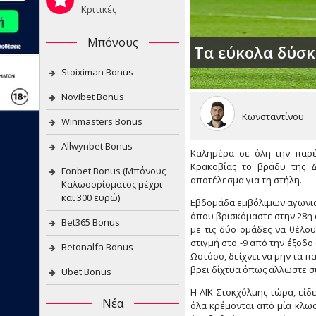
Κριτικές
Μπόνους
Τα εύκολα δύσκ
Stoiximan Bonus
Novibet Bonus
Κωνσταντίνου
Winmasters Bonus
Allwynbet Bonus
Καλημέρα σε όλη την παρ
Κρακοβίας το βράδυ της 
Fonbet Bonus (Μπόνους
αποτέλεσμα για τη στήλη.
Καλωσορίσματος μέχρι
και 300 ευρώ)
Εβδομάδα εμβόλιμων αγωνιστ
όπου βρισκόμαστε στην 28η 
Bet365 Bonus
με τις δύο ομάδες να θέλου
στιγμή στο -9 από την έξοδο
Betonalfa Bonus
Ωστόσο, δείχνει να μην τα π
βρει δίχτυα όπως άλλωστε συ
Ubet Bonus
Η ΑΪΚ Στοκχόλμης τώρα, είδ
Νέα
όλα κρέμονται από μία κλωσ