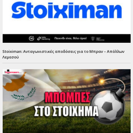
Stoiximan: Ανταγωνιστικές αποδόσεις για το Μπραν – Απόλλων
Λεμεσού