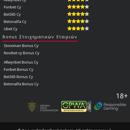
Fonbet Cy
Bet365 Cy
Betonalfa Cy
Ubet Cy
Bonus Στοιχηματικών Εταιριών
Stoiximan Bonus Cy
Novibet cy Bonus Cy
Allwynbet Bonus Cy
Fonbet Bonus Cy
Bet365 Bonus Cy
Betonalfa Bonus Cy
18+