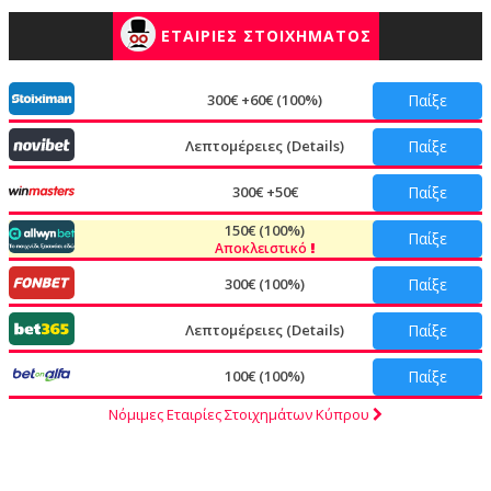
ΕΤΑΙΡΙΕΣ ΣΤΟΙΧΗΜΑΤΟΣ
300€ +60€ (100%)
Παίξε
Λεπτομέρειες (Details)
Παίξε
300€ +50€
Παίξε
150€ (100%)
Παίξε
Αποκλειστικό
300€ (100%)
Παίξε
Λεπτομέρειες (Details)
Παίξε
100€ (100%)
Παίξε
Νόμιμες Εταιρίες Στοιχημάτων Κύπρου