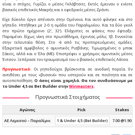
είναι ο στόχος. Γυρίζει ο μέσος Γκλάβτσιτς. Εκτός έμειναν ο ενίοτε
βασικός επιθετικός Μακρής και ο εφεδρικός μέσος Ζράντι.
Είχε δύκολο έργο απέναντι στην Ομόνοια. Και αυτό φάνηκε και στο
γήπεδο. Ηττήθηκε με 2-0 η ομάδα του Παραλιμνίου. Και τα δύο γκολ
στο πρώτο ημίχρονο (2′, 32′). Ελάχιστες οι φάσεις που έφτιαξε.
Παραμένει δίχως νίκη στο πρωτάθλημα, έχοντας μόλις 1β. Εννοείται
στην τελευταία θέση. Στο -6 από τις προπορευόμενες ομάδες.
Εξαιρετικά αμφίβολος ο αμυντικός Ρισβάνης. Τιμωρημένος ο μπακ
Σάκιτς, αλλά και ο Έλα (ΜΕ). Επιστρέφει ο χρήσιμος αμυντικός μέσος
Έντσον. Ξεπέρασε τον τραυματισμό του ο βασικός επιθετικός Λάτσα.
Προγνωστικό:
Οι γηπεδούχοι βρίσκονται σε ανοδική πορεία. Εν
αντιθέσει με τους «βυσσινί» που υστερούν και σε ποιότητα και σε
αυτοπεποίθηση.
Ο άσος είναι χαμηλά. Θα τον συνδυάσουμε με
το Under 4,5 σε Bet Builder
στην
Winmasters
.
Προγνωστικά Στοιχήματος
Αγώνας
Pick
Stakes
ΑΕ Λεμεσού – Παραλίμνι
1 & Under 4,5 (Bet Builder)
7.00 @1.90