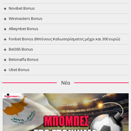
Novibet Bonus
Winmasters Bonus
Allwynbet Bonus
Fonbet Bonus (Μπόνους Καλωσορίσματος μέχρι και 300 ευρώ)
Bet365 Bonus
Betonalfa Bonus
Ubet Bonus
Νέα