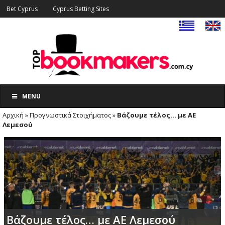
Bet Cyprus
Cyprus Betting Sites
MENU
Αρχική
»
Προγνωστικά Στοιχήματος
»
Βάζουμε τέλος… με ΑΕ
Λεμεσού
Βάζουμε τέλος… με ΑΕ Λεμεσού