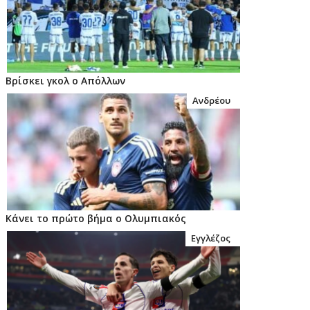
Βρίσκει γκολ ο Απόλλων
Ανδρέου
Κάνει το πρώτο βήμα ο Ολυμπιακός
Εγγλέζος