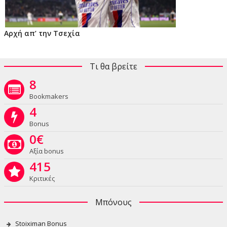
Αρχή απ’ την Τσεχία
Τι θα βρείτε
8
Bookmakers
4
Bonus
0
€
Αξία bonus
415
Κριτικές
Μπόνους
Stoiximan Bonus