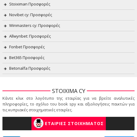
Stoiximan Προσφορές
Novibet cy: Προσφορές
Winmasters cy: Προσφορές
Allwynbet: Προσφορές
Fonbet Προσφορές
Bet365 Προσφορές
Betonalfa Προσφορές
STOIXIMA CY
Κάντε κλικ στο λογότυπο της εταιρίας για να βρείτε αναλυτικές
πληροφορίες, το σχόλιο του book spy και αξιολογήσεις παικτών για
τις κυπριακές στοιχηματικές εταιρίες.
ΕΤΑΙΡΙΕΣ ΣΤΟΙΧΗΜΑΤΟΣ