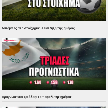
Μπόμπες στο στοίχημα: Η έκπληξη της ημέρας
Προγνωστικά τριάδες: Το παρολί της ημέρας