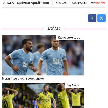
ΑΠΟΕΛ – Ομόνοια Αραδίππου
1X & G/G
7.00 @2.43
Στήλες
Κωνσταντίνου
Νίκη πριν να είναι αργά
Εγγλέζος