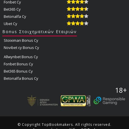
Fonbet Cy
Bet365 Cy
Betonalfa Cy
Ubet Cy
Bonus Στοιχηματικών Εταιριών
Stoiximan Bonus Cy
Novibet cy Bonus Cy
Allwynbet Bonus Cy
Fonbet Bonus Cy
Bet365 Bonus Cy
Betonalfa Bonus Cy
18+
© Copyright TopBookmakers. All rights reserved.