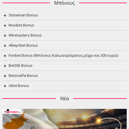
Μπόνους
Stoiximan Bonus
Novibet Bonus
Winmasters Bonus
Allwynbet Bonus
Fonbet Bonus (Μπόνους Καλωσορίσματος μέχρι και 300 ευρώ)
Bet365 Bonus
Betonalfa Bonus
Ubet Bonus
Νέα