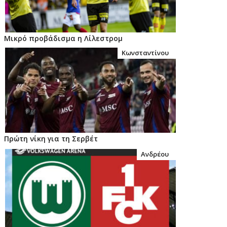
Μικρό προβάδισμα η Λίλεστρομ
Κωνσταντίνου
Πρώτη νίκη για τη Σερβέτ
Ανδρέου