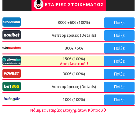
ΕΤΑΙΡΙΕΣ ΣΤΟΙΧΗΜΑΤΟΣ
300€ +60€ (100%)
Παίξε
Λεπτομέρειες (Details)
Παίξε
300€ +50€
Παίξε
150€ (100%)
Παίξε
Αποκλειστικό
300€ (100%)
Παίξε
Λεπτομέρειες (Details)
Παίξε
100€ (100%)
Παίξε
Νόμιμες Εταιρίες Στοιχημάτων Κύπρου