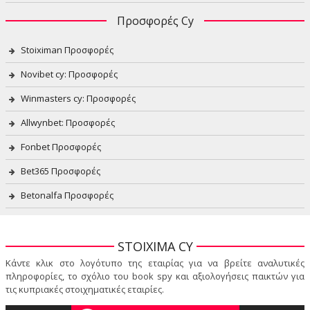
Προσφορές Cy
Stoiximan Προσφορές
Novibet cy: Προσφορές
Winmasters cy: Προσφορές
Allwynbet: Προσφορές
Fonbet Προσφορές
Bet365 Προσφορές
Betonalfa Προσφορές
STOIXIMA CY
Κάντε κλικ στο λογότυπο της εταιρίας για να βρείτε αναλυτικές
πληροφορίες, το σχόλιο του book spy και αξιολογήσεις παικτών για
τις κυπριακές στοιχηματικές εταιρίες.