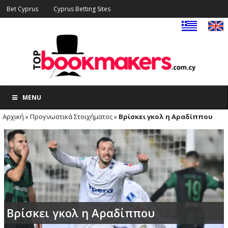
Bet Cyprus
Cyprus Betting Sites
MENU
Αρχική
»
Προγνωστικά Στοιχήματος
»
Βρίσκει γκολ η Αραδίππου
Βρίσκει γκολ η Αραδίππου