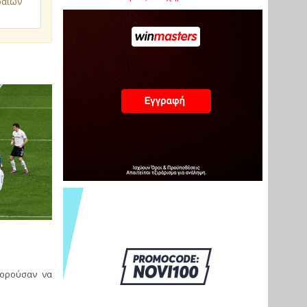
φαίων
πορούσαν να