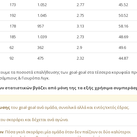
173
1.052
2.77
45.52
192
1.045
2.75
50.52
178
957
3.13
58.16
185
1.039
2.73
48.69
62
362
2.9
49.6
92
475
2.32
44.87
ουμε τα ποσοστά επαλήθευσης των goal-goal στα τέσσερα κορυφαία π
σάμπιονς & Γιουρόπα Λιγκ.
ν στατιστικών βγάζει από μόνη της τα εξής χρήσιμα συμπεράσ
υσης
του goal-goal ανά ομάδα, συνολικά αλλά και εντός/εκτός έδρας.
ου σκοράρει και δέχεται ανά αγώνα.
ών
. Πόσα γκολ σκοράρει μία ομάδα όταν δεν παίζουν οι δύο καλύτεροι