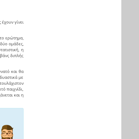
 έχουν γίνει
το ερώτημα,
 δύο ομάδες,
ατιστική, η
εβάνς διπλής
υνατό και θα
νδυαστικά με
 τουλάχιστον
τό παιχνίδι,
άνεται και η