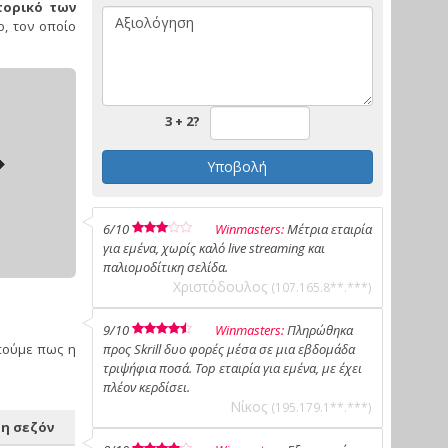
ορικό των
ο, τον οποίο
3 + 2?
6/10
Winmasters:
Μέτρια εταιρία
για εμένα, χωρίς καλό live streaming και
παλιομοδίτικη σελίδα.
Χριστόδουλος
(107.165.8**.***)
9/10
Winmasters:
Πληρώθηκα
πούμε πως η
προς Skrill δυο φορές μέσα σε μια εβδομάδα
τριψήφια ποσά. Top εταιρία για εμένα, με έχει
πλέον κερδίσει.
Νίκος
(195.179.1**.***)
τη σεζόν