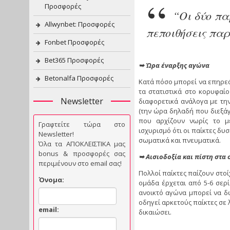
Προσφορές
“Οι δύο πα
Allwynbet: Προσφορές
πεποιθήσεις πα
Fonbet Προσφορές
Bet365 Προσφορές
➥ Ώρα έναρξης αγώνα
Betonalfa Προσφορές
Κατά πόσο μπορεί να επηρεάσ
τα στατιστικά στο κορυφαίο
Newsletter
διαφορετικά ανάλογα με την
(την ώρα δηλαδή που διεξάγε
που αρχίζουν νωρίς το μ
Γραφτείτε τώρα στο
ισχυρισμό ότι οι παίκτες δ
Newsletter!
σωματικά και πνευματικά.
Όλα τα ΑΠΟΚΛΕΙΣΤΙΚΑ μας
bonus & προσφορές σας
➥ Αισιοδοξία και πίστη στα 
περιμένουν στο email σας!
Πολλοί παίκτες παίζουν στοί
Όνομα:
ομάδα έρχεται από 5-6 σερί 
ανοικτό αγώνα μπορεί να δ
οδηγεί αρκετούς παίκτες σε 
email:
δικαιώσει.