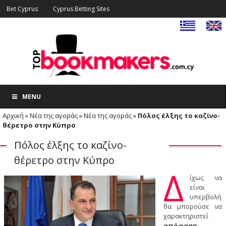
Bet Cyprus
Cyprus Betting Sites
MENU
Αρχική
»
Νέα της αγοράς
»
Νέα της αγοράς
»
Πόλος έλξης το καζίνο-
θέρετρο στην Κύπρο
Πόλος έλξης το καζίνο-
θέρετρο στην Κύπρο
Δ
ίχως να
είναι
υπερβολή
θα μπορούσε να
χαρακτηριστεί
απόφαση