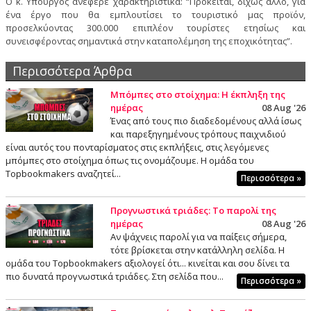
Ο κ. Υπουργός ανέφερε χαρακτηριστικά: “Πρόκειται, δίχως άλλο, για
ένα έργο που θα εμπλουτίσει το τουριστικό μας προϊόν,
προσελκύοντας 300.000 επιπλέον τουρίστες ετησίως και
συνεισφέροντας σημαντικά στην καταπολέμηση της εποχικότητας”.
Περισσότερα Άρθρα
Μπόμπες στο στοίχημα: Η έκπληξη της
ημέρας
08 Aug '26
Ένας από τους πιο διαδεδομένους αλλά ίσως
και παρεξηγημένους τρόπους παιχνιδιού
είναι αυτός του πονταρίσματος στις εκπλήξεις, στις λεγόμενες
μπόμπες στο στοίχημα όπως τις ονομάζουμε. Η ομάδα του
Topbookmakers αναζητεί...
Περισσότερα »
Προγνωστικά τριάδες: Το παρολί της
ημέρας
08 Aug '26
Αν ψάχνεις παρολί για να παίξεις σήμερα,
τότε βρίσκεται στην κατάλληλη σελίδα. Η
ομάδα του Topbookmakers αξιολογεί ότι... κινείται και σου δίνει τα
πιο δυνατά προγνωστικά τριάδες. Στη σελίδα που...
Περισσότερα »