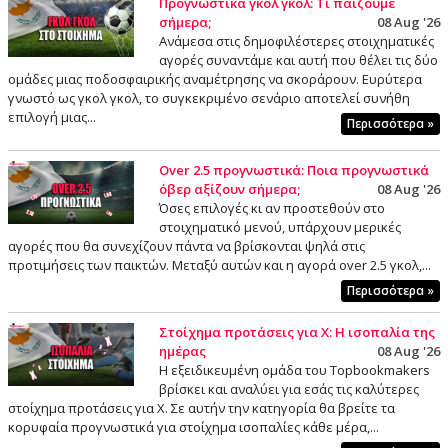
Προγνωστικά γκολ γκολ: Τι παίζουμε
σήμερα;
08 Aug '26
Ανάμεσα στις δημοφιλέστερες στοιχηματικές
αγορές συναντάμε και αυτή που θέλει τις δύο
ομάδες μιας ποδοσφαιρικής αναμέτρησης να σκοράρουν. Ευρύτερα
γνωστό ως γκολ γκολ, το συγκεκριμένο σενάριο αποτελεί συνήθη
επιλογή μιας...
Περισσότερα »
Over 2.5 προγνωστικά: Ποια προγνωστικά
όβερ αξίζουν σήμερα;
08 Aug '26
Όσες επιλογές κι αν προστεθούν στο
στοιχηματικό μενού, υπάρχουν μερικές
αγορές που θα συνεχίζουν πάντα να βρίσκονται ψηλά στις
προτιμήσεις των παικτών. Μεταξύ αυτών και η αγορά over 2.5 γκολ,...
Περισσότερα »
Στοίχημα προτάσεις για Χ: Η ισοπαλία της
ημέρας
08 Aug '26
Η εξειδικευμένη ομάδα του Topbookmakers
βρίσκει και αναλύει για εσάς τις καλύτερες
στοίχημα προτάσεις για X. Σε αυτήν την κατηγορία θα βρείτε τα
κορυφαία προγνωστικά για στοίχημα ισοπαλίες κάθε μέρα,...