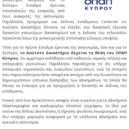
δεύτερο ένταλμα έρευνας
υποστατικών της εταιρείας από
τους ανακριτές της αστυνομίας.
Παράλληλα, προχώρησε και έκδοση εντάλματος Certiorari (το
Ανώτατο Δικαστήριο δύναται να ελέγξει την δικαστική εξουσία
δικαστών κατωτέρων δικαστηρίων) και η έκδοση του τελευταίου
προκύπτει λόγω της αντικειμενικής υπόστασης εύλογης υποψίας.
Τόσο για το πρώτο ένταλμα έρευνας της αστυνομίας, όσο και για το
δεύτερο,
το Ανώτατο Δικαστήριο δέχεται τη θέση του ΟΠΑΠ
Κύπρου
, ότι αμφότερα εκδόθηκαν υπό καθεστώς νομικής πλάνης και
απόκρυψης γεγονότων. Παράλληλα παραδέχεται το ότι υπήρχε
απόκρυψη σημαντικών και ουσιωδών γεγονότων, ενώ τα στοιχεία
που παρουσιάστηκαν ήταν ασαφή και απείχαν από την δυνατότητα να
δημιουργήσουν υπόνοια διάπραξης των αδικημάτων, τα οποία θα
έδιναν το έναυσμα για να προχωρήσει ο δικαστής σε έκδοση του
εντάλματος.
Γενικά, από όσα προκύπτουν, ασαφής είναι η εικόνα για τα αδικήματα
πλαστογραφίας και κυκλοφορίας πλαστού εγγράφου, το ίδιο για
εκείνα της δόλιας ιδιοποίησης ή τήρησης ψευδούς λογαριασμού, ενώ
δεν υπάρχει μαρτυρία αναφορικά με τα υπόλοιπα αδικήματα που
ερευνά η αστυνομία.