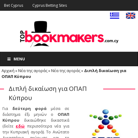
Bet Cyprus
Cyprus Betting Sites
MENU
Αρχική
»
Νέα της αγοράς
»
Νέα της αγοράς
»
Διπλή δικαίωση για
ΟΠΑΠ Κύπρου
Διπλή δικαίωση για ΟΠΑΠ
Κύπρου
Για
δεύτερη φορά
μέσα σε
διάστημα έξι μηνών ο
ΟΠΑΠ
Κύπρου
δικαιώθηκε δικαστικά
(δείτε
εδώ
περισσότερα νέα για
την Κυπριακή αγορά). Το Ανώτατο
Δικαστήριο ακύρωσε και το