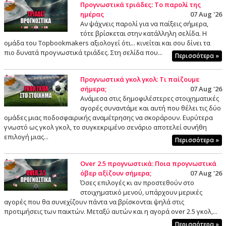
Προγνωστικά τριάδες: Το παρολί της
ημέρας
07 Aug '26
Αν ψάχνεις παρολί για να παίξεις σήμερα,
τότε βρίσκεται στην κατάλληλη σελίδα. Η
ομάδα του Topbookmakers αξιολογεί ότι... κινείται και σου δίνει τα
πιο δυνατά προγνωστικά τριάδες. Στη σελίδα που...
Περισσότερα »
Προγνωστικά γκολ γκολ: Τι παίζουμε
σήμερα;
07 Aug '26
Ανάμεσα στις δημοφιλέστερες στοιχηματικές
αγορές συναντάμε και αυτή που θέλει τις δύο
ομάδες μιας ποδοσφαιρικής αναμέτρησης να σκοράρουν. Ευρύτερα
γνωστό ως γκολ γκολ, το συγκεκριμένο σενάριο αποτελεί συνήθη
επιλογή μιας...
Περισσότερα »
Over 2.5 προγνωστικά: Ποια προγνωστικά
όβερ αξίζουν σήμερα;
07 Aug '26
Όσες επιλογές κι αν προστεθούν στο
στοιχηματικό μενού, υπάρχουν μερικές
αγορές που θα συνεχίζουν πάντα να βρίσκονται ψηλά στις
προτιμήσεις των παικτών. Μεταξύ αυτών και η αγορά over 2.5 γκολ,...
Περισσότερα »