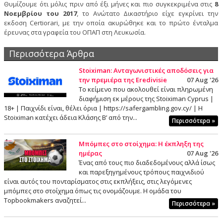
Θυμίζουμε ότι μόλις πριν από έξι μήνες και πιο συγκεκριμένα στις
8
Νοεμβρίου του 2017
, το Ανώτατο Δικαστήριο είχε εγκρίνει την
εκδοση Certiorari, με την οποία ακυρώθηκε και το πρώτο ένταλμα
έρευνας στα γραφεία του ΟΠΑΠ στη Λευκωσία.
Περισσότερα Άρθρα
Stoiximan: Ανταγωνιστικές αποδόσεις για
την πρεμιέρα της Eredivisie
07 Aug '26
Το κείμενο που ακολουθεί είναι πληρωμένη
διαφήμιση εκ μέρους της Stoiximan Cyprus |
18+ | Παιχνίδι είναι, θέλει όρια | https://safergambling.gov.cy/ | Η
Stoiximan κατέχει άδεια Κλάσης Β’ από την...
Περισσότερα »
Μπόμπες στο στοίχημα: Η έκπληξη της
ημέρας
07 Aug '26
Ένας από τους πιο διαδεδομένους αλλά ίσως
και παρεξηγημένους τρόπους παιχνιδιού
είναι αυτός του πονταρίσματος στις εκπλήξεις, στις λεγόμενες
μπόμπες στο στοίχημα όπως τις ονομάζουμε. Η ομάδα του
Topbookmakers αναζητεί...
Περισσότερα »