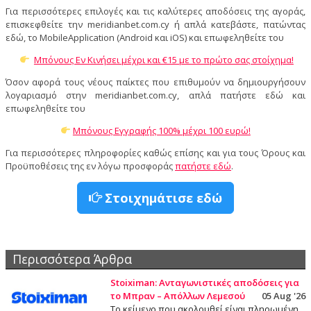
Για περισσότερες επιλογές και τις καλύτερες αποδόσεις της αγοράς,
επισκεφθείτε την meridianbet.com.cy ή απλά κατεβάστε, πατώντας
εδώ, το MobileApplication (Android και iOS) και επωφεληθείτε του
Μπόνους Εν Κινήσει μέχρι και €15 με το πρώτο σας στοίχημα!
Όσον αφορά τους νέους παίκτες που επιθυμούν να δημιουργήσουν
λογαριασμό στην meridianbet.com.cy, απλά πατήστε εδώ και
επωφεληθείτε του
Μπόνους Εγγραφής 100% μέχρι 100 ευρώ!
Για περισσότερες πληροφορίες καθώς επίσης και για τους Όρους και
Προϋποθέσεις της εν λόγω προσφοράς
πατήστε εδώ
.
Στοιχημάτισε εδώ
Περισσότερα Άρθρα
Stoiximan: Ανταγωνιστικές αποδόσεις για
το Μπραν – Απόλλων Λεμεσού
05 Aug '26
Το κείμενο που ακολουθεί είναι πληρωμένη