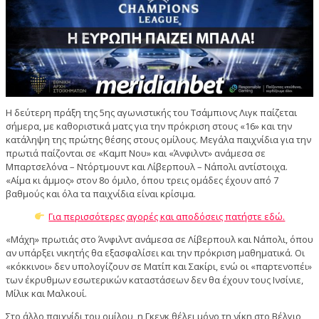
Η δεύτερη πράξη της 5ης αγωνιστικής του Τσάμπιονς Λιγκ παίζεται
σήμερα, με καθοριστικά ματς για την πρόκριση στους «16» και την
κατάληψη της πρώτης θέσης στους ομίλους. Μεγάλα παιχνίδια για την
πρωτιά παίζονται σε «Καμπ Νου» και «Άνφιλντ» ανάμεσα σε
Μπαρτσελόνα – Ντόρτμουντ και Λίβερπουλ – Νάπολι αντίστοιχα.
«Αίμα κι άμμος» στον 8ο όμιλο, όπου τρεις ομάδες έχουν από 7
βαθμούς και όλα τα παιχνίδια είναι κρίσιμα.
Για περισσότερες αγορές και αποδόσεις πατήστε εδώ.
«Μάχη» πρωτιάς στο Άνφιλντ ανάμεσα σε Λίβερπουλ και Νάπολι, όπου
αν υπάρξει νικητής θα εξασφαλίσει και την πρόκριση μαθηματικά. Οι
«κόκκινοι» δεν υπολογίζουν σε Ματίπ και Σακίρι, ενώ οι «παρτενοπέι»
των έκρυθμων εσωτερικών καταστάσεων δεν θα έχουν τους Ινσίνιε,
Μίλικ και Μαλκουί.
Στο άλλο παιχνίδι του ομίλου, η Γκενκ θέλει μόνο τη νίκη στο Βέλγιο