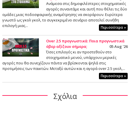
Ανάμεσα στις δημοφιλέστερες στοιχηματικές
αγορές συναντάμε και αυτή που θέλει τις δύο
ομάδες μιας ποδοσφαιρικής αναμέτρησης να σκοράρουν. Ευρύτερα
γνωστό ως γκολ γκολ, το συγκεκριμένο σενάριο αποτελεί συνήθη
επιλογή μιας...
Περισσότερα »
Over 2.5 προγνωστικά: Ποια προγνωστικά
όβερ αξίζουν σήμερα;
05 Aug '26
Όσες επιλογές κι αν προστεθούν στο
στοιχηματικό μενού, υπάρχουν μερικές
αγορές που θα συνεχίζουν πάντα να βρίσκονται ψηλά στις
προτιμήσεις των παικτών. Μεταξύ αυτών και η αγορά over 2.5 γκολ,...
Περισσότερα »
Σχόλια