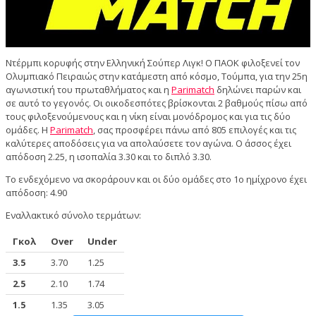
Ντέρμπι κορυφής στην Ελληνική Σούπερ Λιγκ! Ο ΠΑΟΚ φιλοξενεί τον
Ολυμπιακό Πειραιώς στην κατάμεστη από κόσμο, Τούμπα, για την 25η
αγωνιστική του πρωταθλήματος και η
Parimatch
δηλώνει παρών και
σε αυτό το γεγονός. Οι οικοδεσπότες βρίσκονται 2 βαθμούς πίσω από
τους φιλοξενούμενους και η νίκη είναι μονόδρομος και για τις δύο
ομάδες. Η
Parimatch
, σας προσφέρει πάνω από 805 επιλογές και τις
καλύτερες αποδόσεις για να απολαύσετε τον αγώνα. Ο άσσος έχει
απόδοση 2.25, η ισοπαλία 3.30 και το διπλό 3.30.
Το ενδεχόμενο να σκοράρουν και οι δύο ομάδες στο 1ο ημίχρονο έχει
απόδοση: 4.90
Εναλλακτικό σύνολο τερμάτων:
Γκολ
Over
Under
3.5
3.70
1.25
2.5
2.10
1.74
1.5
1.35
3.05