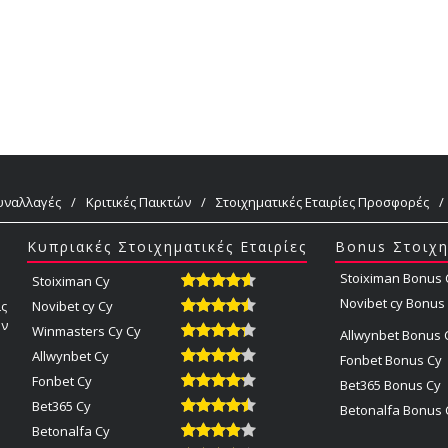
υναλλαγές
/
Κριτικές Παικτών
/
Στοιχηματικές Εταιρίες Προσφορές
/
Κυπριακές Στοιχηματικές Εταιρίες
Bonus Στοιχη
Stoiximan Bonus 
Stoiximan Cy
Novibet cy Bonus
ις
Novibet cy Cy
ών
Winmasters Cy Cy
Allwynbet Bonus 
Allwynbet Cy
Fonbet Bonus Cy
Fonbet Cy
Bet365 Bonus Cy
Bet365 Cy
Betonalfa Bonus 
Betonalfa Cy