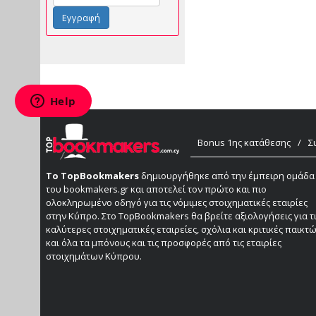
Bonus 1ης κατάθεσης
/
Σ
Το TopBookmakers
δημιουργήθηκε από την έμπειρη ομάδα
του bookmakers.gr και αποτελεί τον πρώτο και πιο
ολοκληρωμένο οδηγό για τις νόμιμες στοιχηματικές εταιρίες
στην Κύπρο. Στο TopBookmakers θα βρείτε αξιολογήσεις για τ
καλύτερες στοιχηματικές εταιρείες, σχόλια και κριτικές παικτ
και όλα τα μπόνους και τις προσφορές από τις εταιρίες
στοιχημάτων Κύπρου.