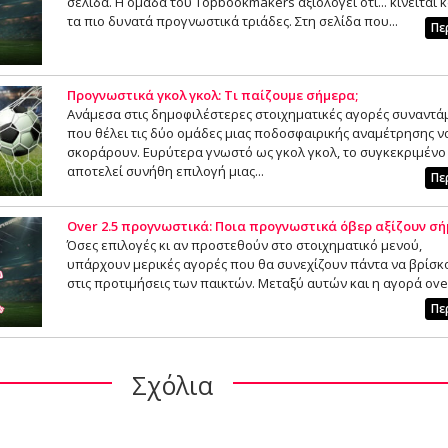
σελίδα. Η ομάδα του Topbookmakers αξιολογεί ότι... κινείται κ
τα πιο δυνατά προγνωστικά τριάδες. Στη σελίδα που...
Πε
Προγνωστικά γκολ γκολ: Τι παίζουμε σήμερα;
Ανάμεσα στις δημοφιλέστερες στοιχηματικές αγορές συναντάμ
που θέλει τις δύο ομάδες μιας ποδοσφαιρικής αναμέτρησης ν
σκοράρουν. Ευρύτερα γνωστό ως γκολ γκολ, το συγκεκριμένο
αποτελεί συνήθη επιλογή μιας...
Πε
Over 2.5 προγνωστικά: Ποια προγνωστικά όβερ αξίζουν σή
Όσες επιλογές κι αν προστεθούν στο στοιχηματικό μενού,
υπάρχουν μερικές αγορές που θα συνεχίζουν πάντα να βρίσκ
στις προτιμήσεις των παικτών. Μεταξύ αυτών και η αγορά over 
Πε
Σχόλια