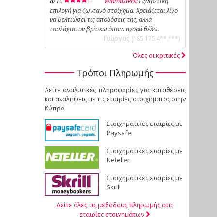
8/10
Winmasters:
Εξαιρετική
επιλογή για ζωντανό στοίχημα. Χρειάζεται λίγο
να βελτιώσει τις αποδόσεις της, αλλά
τουλάχιστον βρίσκω όποια αγορά θέλω.
Γιώργος
(185.175.4**.***)
Όλες οι κριτικές
Τρόποι Πληρωμής
Δείτε αναλυτικές πληροφορίες για καταθέσεις
και αναλήψεις με τις εταιρίες στοιχήματος στην
Κύπρο.
Στοιχηματικές εταιρίες με
Paysafe
Στοιχηματικές εταιρίες με
Neteller
Στοιχηματικές εταιρίες με
Skrill
Δείτε όλες τις μεθόδους πληρωμής στις
εταιρίες στοιχημάτων