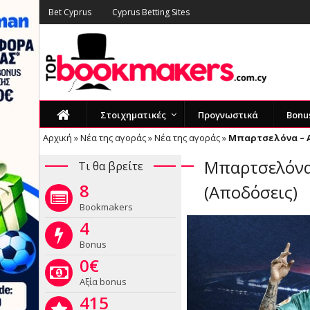
Bet Cyprus
Cyprus Betting Sites
Στοιχηματικές
Προγνωστικά
Bonu
Αρχική
»
Νέα της αγοράς
»
Νέα της αγοράς
»
Μπαρτσελόνα – 
Μπαρτσελόνα
Τι θα βρείτε
8
(Αποδόσεις)
Bookmakers
4
Bonus
0
€
Αξία bonus
415