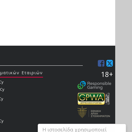
18+
ματικών Εταιριών
Cy
 Cy
Cy
Cy
Η ιστοσελίδα χρησιμοποιεί