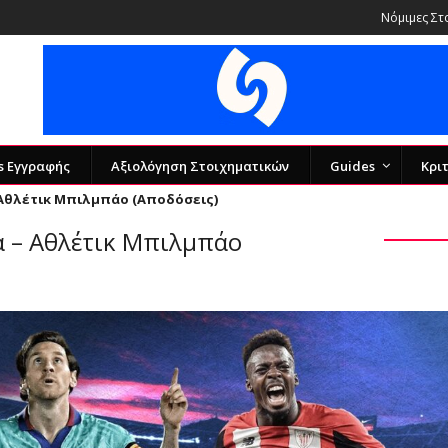
Νόμιμες Στ
s Εγγραφής
Αξιολόγηση Στοιχηματικών
Guides
Κρι
Αθλέτικ Μπιλμπάο (Αποδόσεις)
 – Αθλέτικ Μπιλμπάο