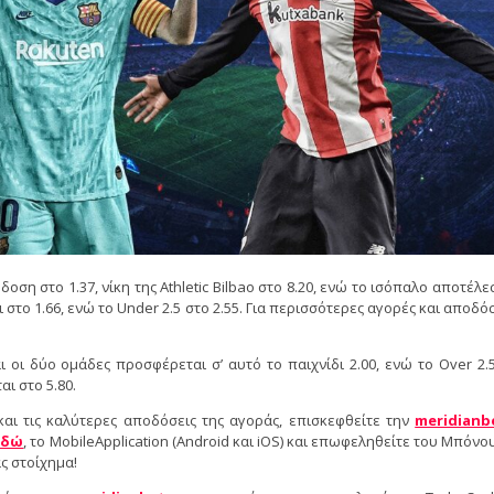
οση στο 1.37, νίκη της Athletic Bilbao στο 8.20, ενώ το ισόπαλο αποτέλε
αι στο 1.66, ενώ το Under 2.5 στο 2.55. Για περισσότερες αγορές και αποδ
 οι δύο ομάδες προσφέρεται σ’ αυτό το παιχνίδι 2.00, ενώ το Over 2
ι στο 5.80.
και τις καλύτερες αποδόσεις της αγοράς, επισκεφθείτε την
meridianb
εδώ
, το MobileApplication (Android και iOS) και επωφεληθείτε του Μπόνο
ας στοίχημα!