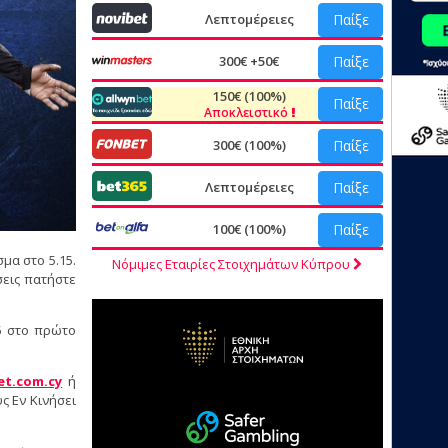
Λεπτομέρειες
Παίξε
(Details)
300€ +50€
Παίξε
150€ (100%)
Παίξε
Αποκλειστικό
300€ (100%)
Παίξε
Λεπτομέρειες
Παίξε
(Details)
100€ (100%)
Παίξε
σμα στο 5.15.
Νόμιμες Εταιρίες Στοιχημάτων Κύπρου
όσεις πατήστε
.5 στο πρώτο
et.com.cy
ή
υς Εν Κινήσει