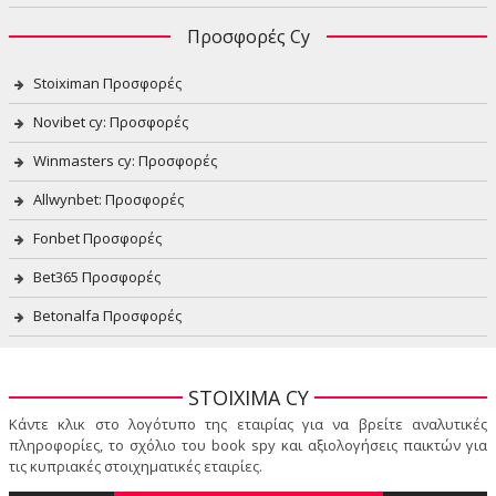
Προσφορές Cy
Stoiximan Προσφορές
Novibet cy: Προσφορές
Winmasters cy: Προσφορές
Allwynbet: Προσφορές
Fonbet Προσφορές
Bet365 Προσφορές
Betonalfa Προσφορές
STOIXIMA CY
Κάντε κλικ στο λογότυπο της εταιρίας για να βρείτε αναλυτικές
πληροφορίες, το σχόλιο του book spy και αξιολογήσεις παικτών για
τις κυπριακές στοιχηματικές εταιρίες.