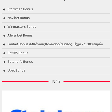
Stoiximan Bonus
Novibet Bonus
Winmasters Bonus
Allwynbet Bonus
Fonbet Bonus (Μπόνους Καλωσορίσματος μέχρι και 300 ευρώ)
Bet365 Bonus
Betonalfa Bonus
Ubet Bonus
Νέα