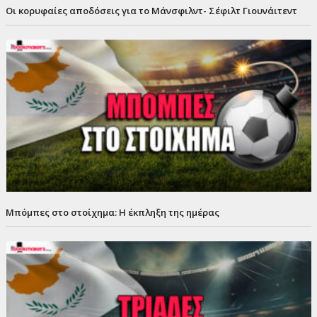
Οι κορυφαίες αποδόσεις για το Μάνσφιλντ- Σέφιλτ Γιουνάιτεντ
Μπόμπες στο στοίχημα: Η έκπληξη της ημέρας