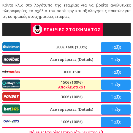
Κάντε κλικ στο λογότυπο της εταιρίας για να βρείτε αναλυτικές
πληροφορίες, το σχόλιο του book spy και αξιολογήσεις παικτών για
τις κυπριακές στοιχηματικές εταιρίες.
ΕΤΑΙΡΙΕΣ ΣΤΟΙΧΗΜΑΤΟΣ
300€ +60€ (100%)
Παίξε
Λεπτομέρειες (Details)
Παίξε
300€ +50€
Παίξε
150€ (100%)
Παίξε
Αποκλειστικό
300€ (100%)
Παίξε
Λεπτομέρειες (Details)
Παίξε
100€ (100%)
Παίξε
Νόμιμες Εταιρίες Στοιχημάτων Κύπρου