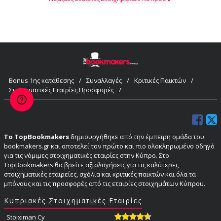
Bonus 1ης κατάθεσης
/
Συναλλαγές
/
Κριτικές Παικτών
/
Στοιχηματικές Εταιρίες Προσφορές
/
Το TopBookmakers
δημιουργήθηκε από την έμπειρη ομάδα του
bookmakers.gr και αποτελεί τον πρώτο και πιο ολοκληρωμένο οδηγό
για τις νόμιμες στοιχηματικές εταιρίες στην Κύπρο. Στο
TopBookmakers θα βρείτε αξιολογήσεις για τις καλύτερες
στοιχηματικές εταιρείες, σχόλια και κριτικές παικτών και όλα τα
μπόνους και τις προσφορές από τις εταιρίες στοιχημάτων Κύπρου.
Κυπριακές Στοιχηματικές Εταιρίες
Stoiximan Cy