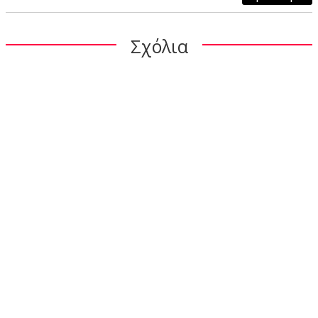
Σχόλια