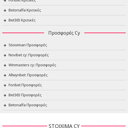
Betonalfa Κριτικές
Bet365 Κριτικές
Προσφορές Cy
Stoiximan Προσφορές
Novibet cy: Προσφορές
Winmasters cy: Προσφορές
Allwynbet: Προσφορές
Fonbet Προσφορές
Bet365 Προσφορές
Betonalfa Προσφορές
STOIXIMA CY