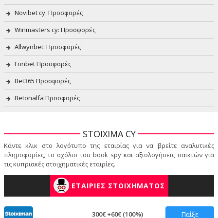
Novibet cy: Προσφορές
Winmasters cy: Προσφορές
Allwynbet: Προσφορές
Fonbet Προσφορές
Bet365 Προσφορές
Betonalfa Προσφορές
STOIXIMA CY
Κάντε κλικ στο λογότυπο της εταιρίας για να βρείτε αναλυτικές
πληροφορίες, το σχόλιο του book spy και αξιολογήσεις παικτών για
τις κυπριακές στοιχηματικές εταιρίες.
ΕΤΑΙΡΙΕΣ ΣΤΟΙΧΗΜΑΤΟΣ
300€ +60€ (100%)
Παίξε