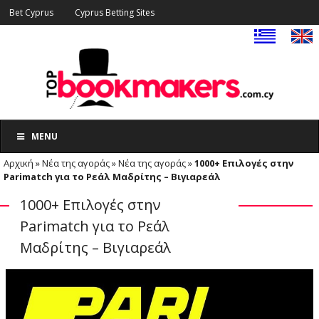
Bet Cyprus
Cyprus Betting Sites
MENU
Αρχική
»
Νέα της αγοράς
»
Νέα της αγοράς
»
1000+ Επιλογές στην
Parimatch για το Ρεάλ Μαδρίτης – Βιγιαρεάλ
1000+ Επιλογές στην
Parimatch για το Ρεάλ
Μαδρίτης – Βιγιαρεάλ