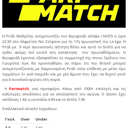
Η Ρεάλ Μαδρίτης αντιμετωπίζει τον Βιγιαρεάλ απόψε (16/07) η ώρα
22:30 στο Αλφρέντο Ντι Στέφανο για τη 17η αγωνιστική της La liga. Η
Ρεάλ με 9 σερί αγωνιστικές αήττητη θέλει και αυτό το διπλό για να
έρθει ακόμη πιό κοντά στη κατάκτηση του πρωταθλήματος. Η
Βιγιαρεάλ έχοντας εξασφαλίσει τη συμμετοχή της στους Ομίλους του
Γιουρόπα Λιγκ θα προσπαθήσει να πάρει ότι πιο θετικό μπορεί
αντιμετωπίζοντας με δαιμονισμένη Ρεάλ στην επίθεση με μέσο όρο
τερμάτων 2+ ανά παιχνίδι και με μία άμυνα που έχει να δεχτεί γκολ
για 6 συνολικά αγώνες στη σειρά.
Η
Parima
tch
, σας προσφέρει πάνω από 1000+ επιλογές και τις
καλύτερες αποδόσεις για να απολαύσετε τον αγώνα. Ο άσσος έχει
απόδοση 1.44, η ισοπαλία 4.90 και το διπλό 7.90
Εναλλακτικό σύνολο τερμάτων:
Γκολ
Over
Under
3.5
2.41
1.60