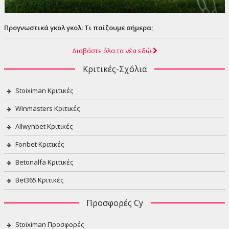
Προγνωστικά γκολ γκολ: Τι παίζουμε σήμερα;
Διαβάστε όλα τα νέα εδώ
Κριτικές-Σχόλια
Stoiximan Κριτικές
Winmasters Κριτικές
Allwynbet Κριτικές
Fonbet Κριτικές
Betonalfa Κριτικές
Bet365 Κριτικές
Προσφορές Cy
Stoiximan Προσφορές