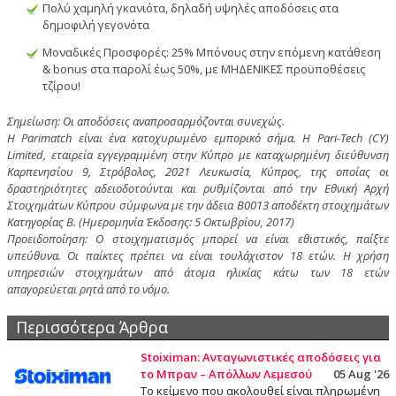
Πολύ χαμηλή γκανιότα, δηλαδή υψηλές αποδόσεις στα
δημοφιλή γεγονότα
Μοναδικές Προσφορές: 25% Μπόνους στην επόμενη κατάθεση
& bonus στα παρολί έως 50%
, με ΜΗΔΕΝΙΚΕΣ προϋποθέσεις
τζίρου!
Σημείωση: Οι αποδόσεις αναπροσαρμόζονται συνεχώς.
Η Parimatch είναι ένα κατοχυρωμένο εμπορικό σήμα. Η Pari-Tech (CY)
Limited, εταιρεία εγγεγραμμένη στην Κύπρο με καταχωρημένη διεύθυνση
Καρπενησίου 9, Στρόβολος, 2021 Λευκωσία, Κύπρος, της οποίας οι
δραστηριότητες αδειοδοτούνται και ρυθμίζονται από την Εθνική Αρχή
Στοιχημάτων Κύπρου σύμφωνα με την άδεια B0013 αποδέκτη στοιχημάτων
Κατηγορίας Β. (Ημερομηνία Έκδοσης: 5 Οκτωβρίου, 2017)
Προειδοποίηση: Ο στοιχηματισμός μπορεί να είναι εθιστικός, παίξτε
υπεύθυνα. Οι παίκτες πρέπει να είναι τουλάχιστον 18 ετών. Η χρήση
υπηρεσιών στοιχημάτων από άτομα ηλικίας κάτω των 18 ετών
απαγορεύεται ρητά από το νόμο.
Περισσότερα Άρθρα
Stoiximan: Ανταγωνιστικές αποδόσεις για
το Μπραν – Απόλλων Λεμεσού
05 Aug '26
Το κείμενο που ακολουθεί είναι πληρωμένη