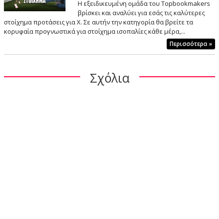
Η εξειδικευμένη ομάδα του Topbookmakers
βρίσκει και αναλύει για εσάς τις καλύτερες
στοίχημα προτάσεις για X. Σε αυτήν την κατηγορία θα βρείτε τα
κορυφαία προγνωστικά για στοίχημα ισοπαλίες κάθε μέρα,...
Περισσότερα »
Σχόλια