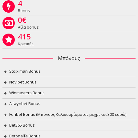
4
Bonus
0
€
Αξία bonus
415
Κριτικές
Μπόνους
Stoiximan Bonus
Novibet Bonus
Winmasters Bonus
Allwynbet Bonus
Fonbet Bonus (Μπόνους Καλωσορίσματος μέχρι και 300 ευρώ)
Bet365 Bonus
Betonalfa Bonus