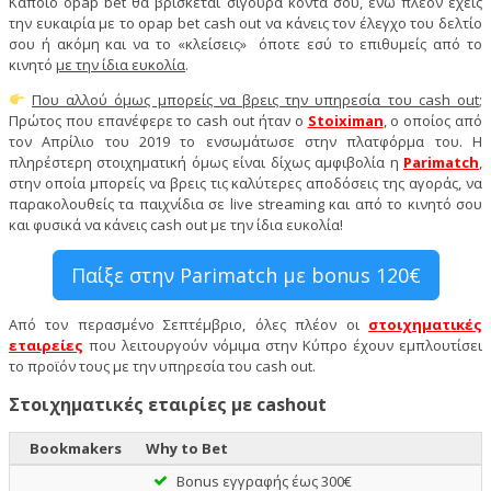
Κάποιο opap bet θα βρίσκεται σίγουρα κοντά σου, ενώ πλέον έχεις
την ευκαιρία με το opap bet cash out να κάνεις τον έλεγχο του δελτίο
σου ή ακόμη και να το «κλείσεις» όποτε εσύ το επιθυμείς από το
κινητό
με την ίδια ευκολία
.
Που αλλού όμως μπορείς να βρεις την υπηρεσία του cash out
;
Πρώτος που επανέφερε το cash out ήταν ο
Stoiximan
, ο οποίος από
τον Απρίλιο του 2019 το ενσωμάτωσε στην πλατφόρμα του. Η
πληρέστερη στοιχηματική όμως είναι δίχως αμφιβολία η
Parimatch
,
στην οποία μπορείς να βρεις τις καλύτερες αποδόσεις της αγοράς, να
παρακολουθείς τα παιχνίδια σε live streaming και από το κινητό σου
και φυσικά να κάνεις cash out με την ίδια ευκολία!
Παίξε στην Parimatch με bonus 120€
Από τον περασμένο Σεπτέμβριο, όλες πλέον οι
στοιχηματικές
εταιρείες
που λειτουργούν νόμιμα στην Κύπρο έχουν εμπλουτίσει
το προϊόν τους με την υπηρεσία του cash out.
Στοιχηματικές εταιρίες με cashout
Bookmakers
Why to Bet
Bonus εγγραφής έως 300€