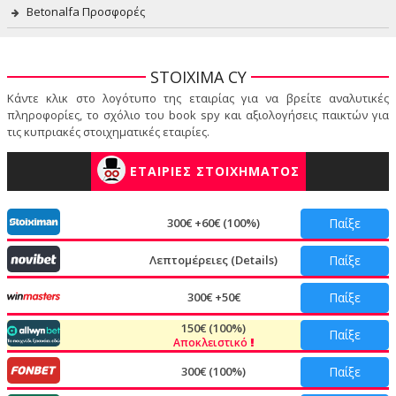
Betonalfa Προσφορές
STOIXIMA CY
Κάντε κλικ στο λογότυπο της εταιρίας για να βρείτε αναλυτικές
πληροφορίες, το σχόλιο του book spy και αξιολογήσεις παικτών για
τις κυπριακές στοιχηματικές εταιρίες.
ΕΤΑΙΡΙΕΣ ΣΤΟΙΧΗΜΑΤΟΣ
300€ +60€ (100%)
Παίξε
Λεπτομέρειες (Details)
Παίξε
300€ +50€
Παίξε
150€ (100%)
Παίξε
Αποκλειστικό
300€ (100%)
Παίξε