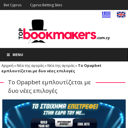
Bet Cyprus
Cyprus Betting Sites
MENU
Αρχική
»
Νέα της αγοράς
»
Νέα της αγοράς
»
To Opapbet
εμπλουτίζεται με δυο νέες επιλογές
To Opapbet εμπλουτίζεται με
δυο νέες επιλογές