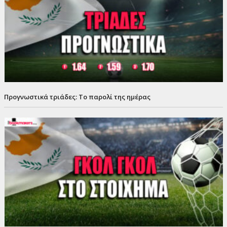
Προγνωστικά τριάδες: Το παρολί της ημέρας