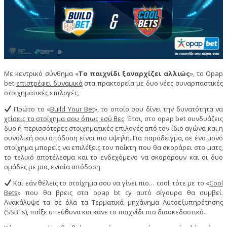
Με κεντρικό σύνθημα «
Το παιχνίδι ξαναρχίζει αλλιώς
», το Opap
bet
επιστρέφει δυναμικά
στα πρακτορεία με δυο νέες συναρπαστικές
στοιχηματικές επιλογές.
Πρώτο το «
Build Your Bet
», το οποίο σου δίνει την δυνατότητα να
χτίσεις το στοίχημα σου όπως εσύ θες
. Έτσι, στο opap bet συνδυάζεις
δυο ή περισσότερες στοιχηματικές επιλογές από τον ίδιο αγώνα και η
συνολική σου απόδοση είναι πιο υψηλή. Για παράδειγμα, σε ένα μονό
στοίχημα μπορείς να επιλέξεις τον παίκτη που θα σκοράρει στο ματς,
το τελικό αποτέλεσμα και το ενδεχόμενο να σκοράρουν και οι δυο
ομάδες με μια, ενιαία απόδοση.
Και εάν θέλεις το στοίχημα σου να γίνει πιο… cool, τότε με το «
Cool
Bets
» που θα βρεις στα opap bt cy αυτό σίγουρα θα συμβεί.
Ανακάλυψε τα σε όλα τα Τερματικά μηχάνημα Αυτοεξυπηρέτησης
(SSBTs), παίξε υπεύθυνα και κάνε το παιχνίδι πιο διασκεδαστικό.