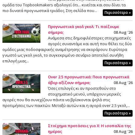
ομάδα του Topbookmakers αξιολογεί ότι... κινείται και σου δίνει τα
πιο δυνατά προγνωστικά τριάδες. Στη σελίδα που...
Περισσότερα »
Προγνωστικά γκολ γκολ: Τι παίζουμε
σήμερα;
08 Aug '26
Ανάμεσα στις δημοφιλέστερες στοιχηματικές
αγορές συναντάμε και αυτή που θέλει τις δύο
ομάδες μιας ποδοσφαιρικής αναμέτρησης να σκοράρουν. Ευρύτερα
γνωστό ως γκολ γκολ, το συγκεκριμένο σενάριο αποτελεί συνήθη
επιλογή μιας...
Περισσότερα »
Over 2.5 προγνωστικά: Ποια προγνωστικά
όβερ αξίζουν σήμερα;
08 Aug '26
Όσες επιλογές κι αν προστεθούν στο
στοιχηματικό μενού, υπάρχουν μερικές
αγορές που θα συνεχίζουν πάντα να βρίσκονται ψηλά στις
προτιμήσεις των παικτών. Μεταξύ αυτών και η αγορά over 2.5 γκολ,...
Περισσότερα »
Στοίχημα προτάσεις για Χ: Η ισοπαλία της
ημέρας
08 Aug '26