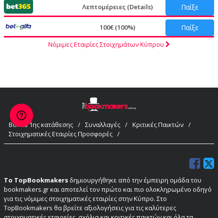
Λεπτομέρειες (Details)
Παίξε
100€ (100%)
Παίξε
Νόμιμες Εταιρίες Στοιχημάτων Κύπρου
Bonus 1ης κατάθεσης
/
Συναλλαγές
/
Κριτικές Παικτών
/
Στοιχηματικές Εταιρίες Προσφορές
/
Το TopBookmakers
δημιουργήθηκε από την έμπειρη ομάδα του
bookmakers.gr και αποτελεί τον πρώτο και πιο ολοκληρωμένο οδηγό
για τις νόμιμες στοιχηματικές εταιρίες στην Κύπρο. Στο
TopBookmakers θα βρείτε αξιολογήσεις για τις καλύτερες
στοιχηματικές εταιρείες, σχόλια και κριτικές παικτών και όλα τα