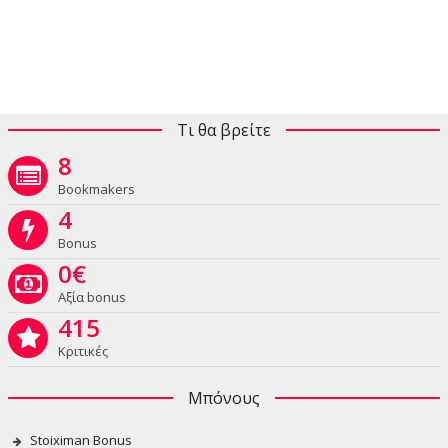
Τι θα βρείτε
8
Bookmakers
4
Bonus
0
€
Αξία bonus
415
Κριτικές
Μπόνους
Stoiximan Bonus