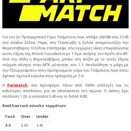
Για τον 2ο Προκριματικό Γύρο Τσάμπιονς Λιγκ απόψε (26/08) στις 21:45
στο στάδιο Σέλτικ Παρκ, στη Γλασκώβη η Σελτικ αντιμετωπίζει την
Φερεντσβαρος. Η Σέλτικ επέστρεψε στις εγχώριες νίκες επικρατώντας
εκτός έδρας της Νταντί Γιουνάιτεντ με 1-0 με σκόρερ τον Αγιέτι στο 83’.
Από την άλλη η Φερεντσβάρος μπήκε στη σεζόν με το εκτός έδρας
ντέρμπι κόντρα στην ΜΤΚ μένοντας στο 1-1. Ακολούθησε η μάχη με
την Τζουργκάρντεν στον προηγούμενο γύρο του Τσάμπιονς Λιγκ όπου
έφτασε σχετικά εύκολα στην πρόκριση με 2-0.
Η
Parimatch
, σας προσφέρει πάνω από 1000+ επιλογές και τις
καλύτερες αποδόσεις για να απολαύσετε τον αγώνα. Ο άσσος έχει
απόδοση 1.33, η ισοπαλία 5.40 και το διπλό 9.00.
Εναλλακτικό σύνολο τερμάτων:
Γκολ
Over
Under
3.5
2.65
1.45