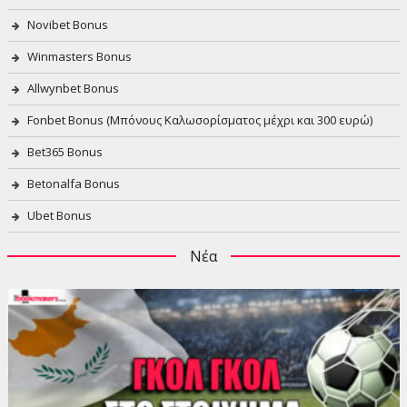
Novibet Bonus
Winmasters Bonus
Allwynbet Bonus
Fonbet Bonus (Μπόνους Καλωσορίσματος μέχρι και 300 ευρώ)
Bet365 Bonus
Betonalfa Bonus
Ubet Bonus
Νέα