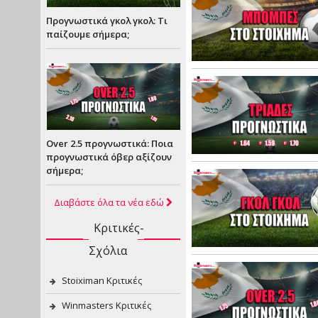
Προγνωστικά γκολ γκολ: Τι
παίζουμε σήμερα;
Over 2.5 προγνωστικά: Ποια
προγνωστικά όβερ αξίζουν
σήμερα;
Διαβάστε όλα τα νέα εδώ
Κριτικές-
Σχόλια
Stoiximan Κριτικές
Winmasters Κριτικές