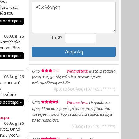
νους
εις, στις
άδα του
ρισσότερα »
08 Aug '26
1 + 2?
ν κατάλληλη
αι σου δίνει
ρισσότερα »
6/10
Winmasters:
Μέτρια εταιρία
08 Aug '26
για εμένα, χωρίς καλό live streaming και
ε και αυτή
παλιομοδίτικη σελίδα.
α
Χριστόδουλος
(107.165.8**.***)
 σενάριο
9/10
Winmasters:
Πληρώθηκα
ρισσότερα »
προς Skrill δυο φορές μέσα σε μια εβδομάδα
τριψήφια ποσά. Top εταιρία για εμένα, με έχει
μερα;
πλέον κερδίσει.
08 Aug '26
Νίκος
(195.179.1**.***)
ονται ψηλά
2.5 γκολ,...