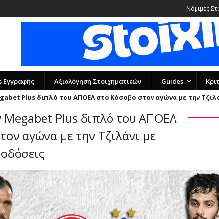
Νόμιμες Στ
s Εγγραφής
Αξιολόγηση Στοιχηματικών
Guides
Κρι
gabet Plus διπλό του ΑΠΟΕΛ στο Κόσοβο στον αγώνα με την Τζιλ
 Megabet Plus διπλό του ΑΠΟΕΛ
τον αγώνα με την Τζιλάνι με
ποδόσεις