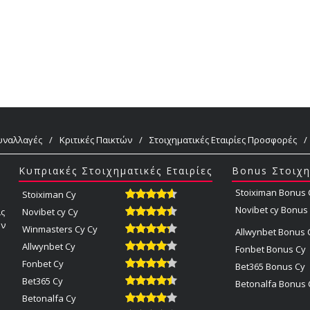
υναλλαγές
/
Κριτικές Παικτών
/
Στοιχηματικές Εταιρίες Προσφορές
/
Κυπριακές Στοιχηματικές Εταιρίες
Bonus Στοιχη
Stoiximan Bonus 
Stoiximan Cy
Novibet cy Bonus
ις
Novibet cy Cy
ών
Winmasters Cy Cy
Allwynbet Bonus 
Allwynbet Cy
Fonbet Bonus Cy
Fonbet Cy
Bet365 Bonus Cy
Bet365 Cy
Betonalfa Bonus 
Betonalfa Cy