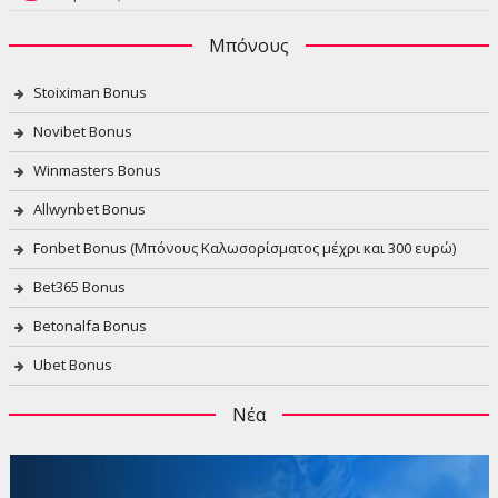
Μπόνους
Stoiximan Bonus
Novibet Bonus
Winmasters Bonus
Allwynbet Bonus
Fonbet Bonus (Μπόνους Καλωσορίσματος μέχρι και 300 ευρώ)
Bet365 Bonus
Betonalfa Bonus
Ubet Bonus
Νέα