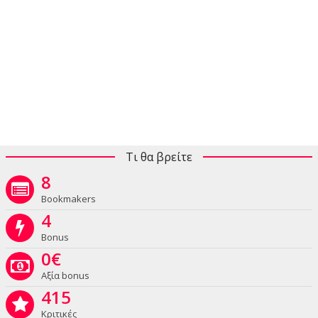
Τι θα βρείτε
8
Bookmakers
4
Bonus
0
€
Αξία bonus
415
Κριτικές