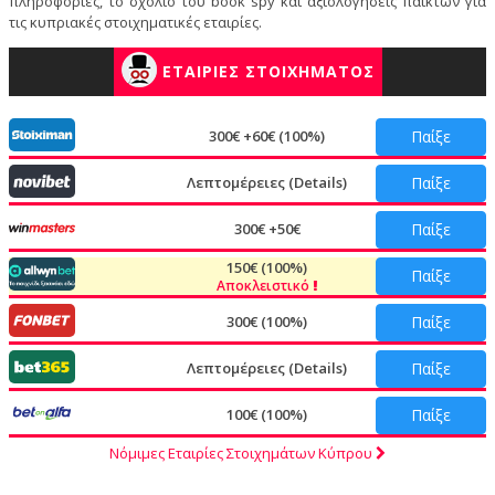
πληροφορίες, το σχόλιο του book spy και αξιολογήσεις παικτών για
τις κυπριακές στοιχηματικές εταιρίες.
ΕΤΑΙΡΙΕΣ ΣΤΟΙΧΗΜΑΤΟΣ
300€ +60€ (100%)
Παίξε
Λεπτομέρειες (Details)
Παίξε
300€ +50€
Παίξε
150€ (100%)
Παίξε
Αποκλειστικό
300€ (100%)
Παίξε
Λεπτομέρειες (Details)
Παίξε
100€ (100%)
Παίξε
Νόμιμες Εταιρίες Στοιχημάτων Κύπρου