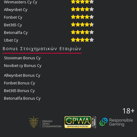
Winmasters Cy Cy
Allwynbet Cy
Fonbet Cy
Bet365 Cy
Betonalfa Cy
Ubet Cy
Bonus Στοιχηματικών Εταιριών
Stoiximan Bonus Cy
Novibet cy Bonus Cy
Allwynbet Bonus Cy
Fonbet Bonus Cy
Bet365 Bonus Cy
Betonalfa Bonus Cy
18+