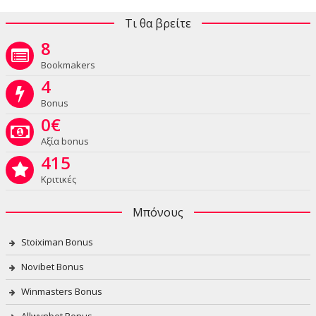
Τι θα βρείτε
8
Bookmakers
4
Bonus
0
€
Αξία bonus
415
Κριτικές
Μπόνους
Stoiximan Bonus
Novibet Bonus
Winmasters Bonus
Allwynbet Bonus