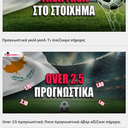
Προγνωστικά γκολ γκολ: Τι παίζουμε σήμερα;
Over 2.5 προγνωστικά: Ποια προγνωστικά όβερ αξίζουν σήμερα;