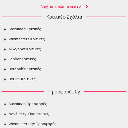
Διαβάστε όλα τα νέα εδώ
Κριτικές-Σχόλια
Stoiximan Κριτικές
Winmasters Κριτικές
Allwynbet Κριτικές
Fonbet Κριτικές
Betonalfa Κριτικές
Bet365 Κριτικές
Προσφορές Cy
Stoiximan Προσφορές
Novibet cy: Προσφορές
Winmasters cy: Προσφορές