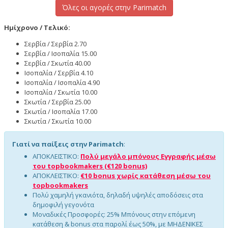
Όλες οι αγορές στην Parimatch
Ημίχρονο / Τελικό:
Σερβία / Σερβία 2.70
Σερβία / Ισοπαλία 15.00
Σερβία / Σκωτία 40.00
Ισοπαλία / Σερβία 4.10
Ισοπαλία / Ισοπαλία 4.90
Ισοπαλία / Σκωτία 10.00
Σκωτία / Σερβία 25.00
Σκωτία / Ισοπαλία 17.00
Σκωτία / Σκωτία 10.00
Γιατί να παίξεις στην Parimatch
:
ΑΠΟΚΛΕΙΣΤΙΚΟ:
Πολύ μεγάλο μπόνους Εγγραφής μέσω
του topbookmakers (€120 bonus)
ΑΠΟΚΛΕΙΣΤΙΚΟ:
€10 bonus χωρίς κατάθεση μέσω του
topbookmakers
Πολύ χαμηλή γκανιότα, δηλαδή υψηλές αποδόσεις στα
δημοφιλή γεγονότα
Μοναδικές Προσφορές: 25% Μπόνους στην επόμενη
κατάθεση & bonus στα παρολί έως 50%
, με ΜΗΔΕΝΙΚΕΣ