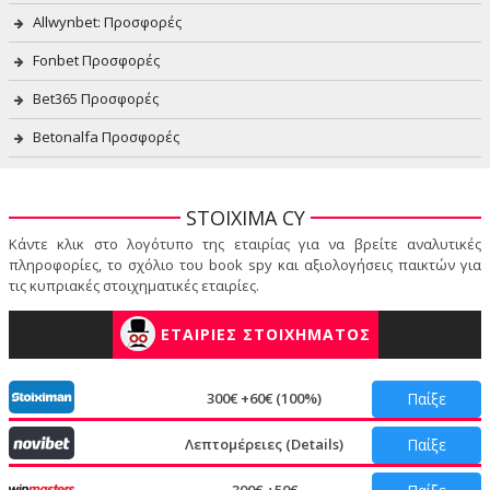
Allwynbet: Προσφορές
Fonbet Προσφορές
Bet365 Προσφορές
Betonalfa Προσφορές
STOIXIMA CY
Κάντε κλικ στο λογότυπο της εταιρίας για να βρείτε αναλυτικές
πληροφορίες, το σχόλιο του book spy και αξιολογήσεις παικτών για
τις κυπριακές στοιχηματικές εταιρίες.
ΕΤΑΙΡΙΕΣ ΣΤΟΙΧΗΜΑΤΟΣ
300€ +60€ (100%)
Παίξε
Λεπτομέρειες (Details)
Παίξε
300€ +50€