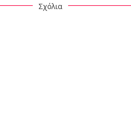
Σχόλια