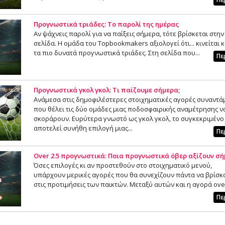
Προγνωστικά τριάδες: Το παρολί της ημέρας
Αν ψάχνεις παρολί για να παίξεις σήμερα, τότε βρίσκεται στη
σελίδα. Η ομάδα του Topbookmakers αξιολογεί ότι... κινείται κ
τα πιο δυνατά προγνωστικά τριάδες. Στη σελίδα που...
Πε
Προγνωστικά γκολ γκολ: Τι παίζουμε σήμερα;
Ανάμεσα στις δημοφιλέστερες στοιχηματικές αγορές συναντάμ
που θέλει τις δύο ομάδες μιας ποδοσφαιρικής αναμέτρησης ν
σκοράρουν. Ευρύτερα γνωστό ως γκολ γκολ, το συγκεκριμένο
αποτελεί συνήθη επιλογή μιας...
Πε
Over 2.5 προγνωστικά: Ποια προγνωστικά όβερ αξίζουν σή
Όσες επιλογές κι αν προστεθούν στο στοιχηματικό μενού,
υπάρχουν μερικές αγορές που θα συνεχίζουν πάντα να βρίσκ
στις προτιμήσεις των παικτών. Μεταξύ αυτών και η αγορά over 
Πε