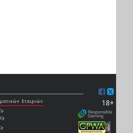
18+
ματικών Εταιριών
Cy
 Cy
Cy