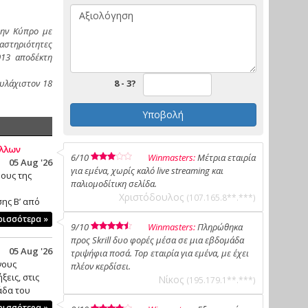
την Κύπρο με
στηριότητες
013 αποδέκτη
8 - 3?
ουλάχιστον 18
όλλων
6/10
Winmasters:
Μέτρια εταιρία
05 Aug '26
για εμένα, χωρίς καλό live streaming και
ους της
παλιομοδίτικη σελίδα.
Χριστόδουλος
(107.165.8**.***)
σης Β’ από
ρισσότερα »
9/10
Winmasters:
Πληρώθηκα
προς Skrill δυο φορές μέσα σε μια εβδομάδα
05 Aug '26
τριψήφια ποσά. Top εταιρία για εμένα, με έχει
νους
πλέον κερδίσει.
εις, στις
Νίκος
(195.179.1**.***)
άδα του
ρισσότερα »