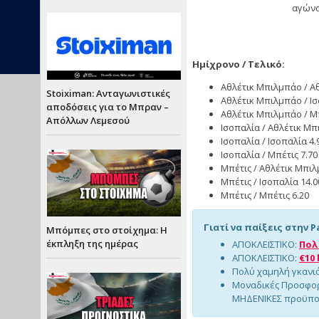
αγώνα.
Ημίχρονο / Τελικό:
Αθλέτικ Μπιλμπάο / Α
Stoiximan: Ανταγωνιστικές
Αθλέτικ Μπιλμπάο / Ισ
αποδόσεις για το Μπραν –
Αθλέτικ Μπιλμπάο / Μπ
Απόλλων Λεμεσού
Ισοπαλία / Αθλέτικ Μπ
Ισοπαλία / Ισοπαλία 4.
Ισοπαλία / Μπέτις 7.70
Μπέτις / Αθλέτικ Μπιλ
Μπέτις / Ισοπαλία 14.0
Μπέτις / Μπέτις 6.20
Γιατί να παίξεις στην 
Μπόμπες στο στοίχημα: Η
έκπληξη της ημέρας
ΑΠΟΚΛΕΙΣΤΙΚΟ:
Πολ
ΑΠΟΚΛΕΙΣΤΙΚΟ:
€10
Πολύ χαμηλή γκανι
Μοναδικές Προσφορ
ΜΗΔΕΝΙΚΕΣ προϋποθ