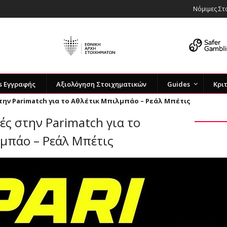
Νόμιμες Στ
s Εγγραφής
Αξιολόγηση Στοιχηματικών
Guides
Κρι
την Parimatch για το Αθλέτικ Μπιλμπάο – Ρεάλ Μπέτις
ές στην Parimatch για το
μπάο – Ρεάλ Μπέτις