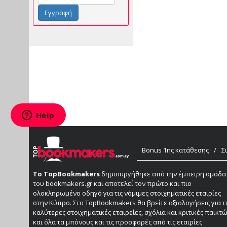
Bonus 1ης κατάθεσης
/
Σ
Το TopBookmakers
δημιουργήθηκε από την έμπειρη ομάδα
του bookmakers.gr και αποτελεί τον πρώτο και πιο
ολοκληρωμένο οδηγό για τις νόμιμες στοιχηματικές εταιρίες
στην Κύπρο. Στο TopBookmakers θα βρείτε αξιολογήσεις για τ
καλύτερες στοιχηματικές εταιρείες, σχόλια και κριτικές παικτ
και όλα τα μπόνους και τις προσφορές από τις εταιρίες