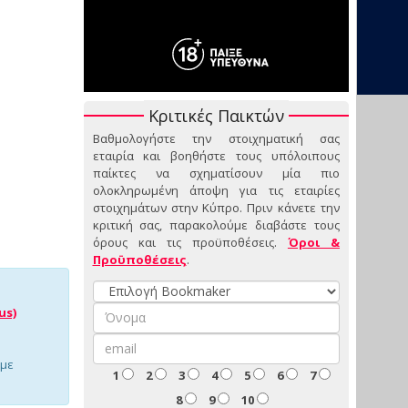
Κριτικές Παικτών
Βαθμολογήστε την στοιχηματική σας
εταιρία και βοηθήστε τους υπόλοιπους
παίκτες να σχηματίσουν μία πιο
ολοκληρωμένη άποψη για τις εταιρίες
στοιχημάτων στην Κύπρο. Πριν κάνετε την
κριτική σας, παρακολούμε διαβάστε τους
όρους και τις προϋποθέσεις.
Όροι &
Προϋποθέσεις
.
us)
 με
1
2
3
4
5
6
7
8
9
10