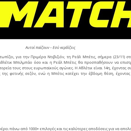
Αυτοί παίζουν – Εσύ κερδίζεις
πίζει, για την Πριμέρα Ντιβιζιόν, τη Ρεάλ Μπέτις, σήμερα (23/11) στι
 Αθλέτικ Μπιλμπάο όσο και η Ρεάλ Μπέτις θα προσπαθήσουν να επισ
 πορεία τους στους ευρωπαϊκούς αγώνες. Η Αθλέτικ είναι 14η, έχοντας 
 της φετινής σεζόν, ενώ η Μπέτις κατέχει την έβδομη θέση, έχοντας 
φέρει πάνω από 1000+ επιλογές και τις καλύτερες αποδόσεις για να απολ