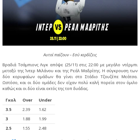
Αυτοί παίζουν – Εσύ κερδίζεις
Βραδιά Τσάμπιονς Λιγκ απόψε (25/11) στις 22:00 με μεγάλο ντέρμπι
μεταξύ της Ίντερ Μιλάνου και της Ρεάλ Μαδρίτης. Η σύγκρουση των
δύο κορυφαίων ομάδων θα γίνει στο Στάδιο Τζουζέπε Μεάτσα.
Ωστόσο, και οι δύο ομάδες δεν είχαν πολύ καλή πορεία στον όμιλο
καθώς και οι δύο είναι εκτός της τοπ δυάδας.
Γκολ
Over
Under
3.5
2.39
1.62
3
1.88
1.99
2.5
1.55
2.48