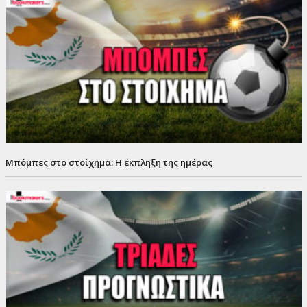
Μπόμπες στο στοίχημα: Η έκπληξη της ημέρας