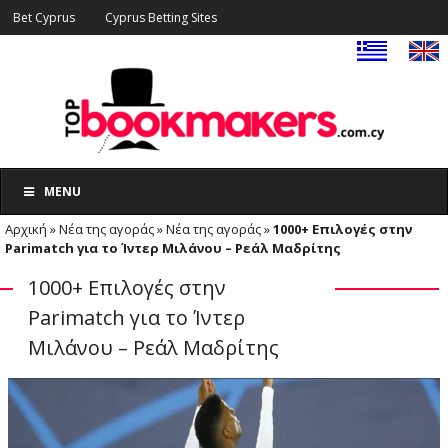
Bet Cyprus
Cyprus Betting Sites
MENU
Αρχική
»
Νέα της αγοράς
»
Νέα της αγοράς
»
1000+ Επιλογές στην
Parimatch για το Ίντερ Μιλάνου – Ρεάλ Μαδρίτης
1000+ Επιλογές στην
Parimatch για το Ίντερ
Μιλάνου – Ρεάλ Μαδρίτης