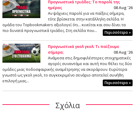
Προγνωστικά τριάδες: Το παρολί της
ημέρας
08 Aug '26
Αν ψάχνεις παρολί για να παίξεις σήμερα,
τότε βρίσκεται στην κατάλληλη σελίδα. Η
ομάδα του Topbookmakers αξιολογεί ότι... κινείται και σου δίνει τα
πιο δυνατά προγνωστικά τριάδες. Στη σελίδα που...
Περισσότερα »
Προγνωστικά γκολ γκολ: Τι παίζουμε
σήμερα;
08 Aug '26
Ανάμεσα στις δημοφιλέστερες στοιχηματικές
αγορές συναντάμε και αυτή που θέλει τις δύο
ομάδες μιας ποδοσφαιρικής αναμέτρησης να σκοράρουν. Ευρύτερα
γνωστό ως γκολ γκολ, το συγκεκριμένο σενάριο αποτελεί συνήθη
επιλογή μιας...
Περισσότερα »
Σχόλια