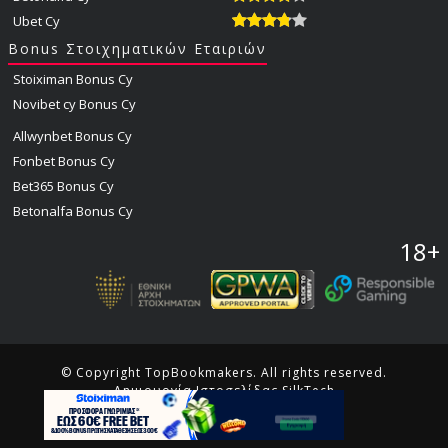
Ubet Cy
Bonus Στοιχηματικών Εταιριών
Stoiximan Bonus Cy
Novibet cy Bonus Cy
Allwynbet Bonus Cy
Fonbet Bonus Cy
Bet365 Bonus Cy
Betonalfa Bonus Cy
18+
© Copyright TopBookmakers. All rights reserved.
Δημιουργία Ιστοσελίδας SilkTech