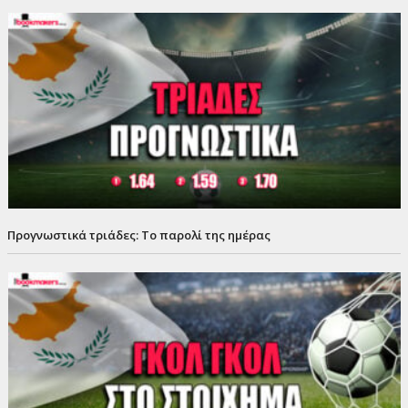
Προγνωστικά τριάδες: Το παρολί της ημέρας