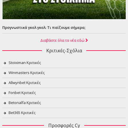
Προγνωστικά γκολ γκολ: Τι παίζουμε σήμερα;
Διαβάστε όλα τα νέα εδώ
Κριτικές-Σχόλια
Stoiximan Κριτικές
Winmasters Κριτικές
Allwynbet Κριτικές
Fonbet Κριτικές
Betonalfa Κριτικές
Bet365 Κριτικές
Προσφορές Cy