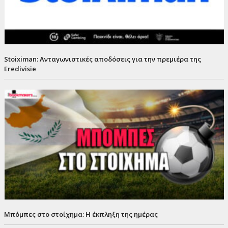
Stoiximan: Ανταγωνιστικές αποδόσεις για την πρεμιέρα της
Eredivisie
Μπόμπες στο στοίχημα: Η έκπληξη της ημέρας