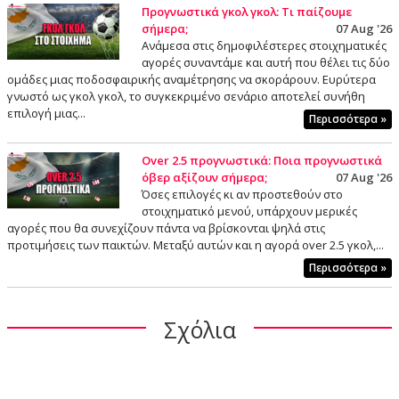
Προγνωστικά γκολ γκολ: Τι παίζουμε
σήμερα;
07 Aug '26
Ανάμεσα στις δημοφιλέστερες στοιχηματικές
αγορές συναντάμε και αυτή που θέλει τις δύο
ομάδες μιας ποδοσφαιρικής αναμέτρησης να σκοράρουν. Ευρύτερα
γνωστό ως γκολ γκολ, το συγκεκριμένο σενάριο αποτελεί συνήθη
επιλογή μιας...
Περισσότερα »
Over 2.5 προγνωστικά: Ποια προγνωστικά
όβερ αξίζουν σήμερα;
07 Aug '26
Όσες επιλογές κι αν προστεθούν στο
στοιχηματικό μενού, υπάρχουν μερικές
αγορές που θα συνεχίζουν πάντα να βρίσκονται ψηλά στις
προτιμήσεις των παικτών. Μεταξύ αυτών και η αγορά over 2.5 γκολ,...
Περισσότερα »
Σχόλια