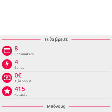
Τι θα βρείτε
8
Bookmakers
4
Bonus
0
€
Αξία bonus
415
Κριτικές
Μπόνους