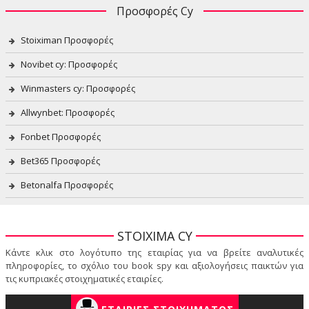
Προσφορές Cy
Stoiximan Προσφορές
Novibet cy: Προσφορές
Winmasters cy: Προσφορές
Allwynbet: Προσφορές
Fonbet Προσφορές
Bet365 Προσφορές
Betonalfa Προσφορές
STOIXIMA CY
Κάντε κλικ στο λογότυπο της εταιρίας για να βρείτε αναλυτικές
πληροφορίες, το σχόλιο του book spy και αξιολογήσεις παικτών για
τις κυπριακές στοιχηματικές εταιρίες.