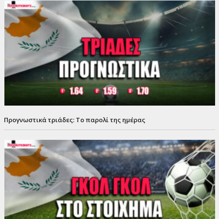
Προγνωστικά τριάδες: Το παρολί της ημέρας