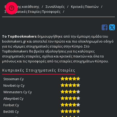
Bonus 1ης κατάθεσης
/
Συναλλαγές
/
Κριτικές Παικτών
/
Στοιχηματικές Εταιρίες Προσφορές
/
Το TopBookmakers
δημιουργήθηκε από την έμπειρη ομάδα του
bookmakers.gr και αποτελεί τον πρώτο και πιο ολοκληρωμένο οδηγό
για τις νόμιμες στοιχηματικές εταιρίες στην Κύπρο. Στο
TopBookmakers θα βρείτε αξιολογήσεις για τις καλύτερες
στοιχηματικές εταιρείες, σχόλια και κριτικές παικτών και όλα τα
μπόνους και τις προσφορές από τις εταιρίες στοιχημάτων Κύπρου.
Κυπριακές Στοιχηματικές Εταιρίες
Stoiximan Cy
Novibet cy Cy
Winmasters Cy Cy
Allwynbet Cy
Fonbet Cy
Bet365 Cy