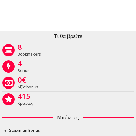
Τι θα βρείτε
8
Bookmakers
4
Bonus
0
€
Αξία bonus
415
Κριτικές
Μπόνους
Stoiximan Bonus