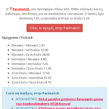
Η
Parimatch
, σας προσφέρει πάνω από 1000+ επιλογές και τις
καλύτερες αποδόσεις για να απολαύσετε τον αγώνα. Ο άσσος έχει
απόδοση 1.61, η ισοπαλία 4.50 και το διπλό 5.20.
Όλες οι αγορές στην Parimatch
Ημίχρονο / Τελικό:
Μονακό / Μονακό 2.41
Μονακό / Ισοπαλία 13.00
Μονακό / Σεντ-Ετιέν 28.00
Ισοπαλία / Μονακό 4.80
Ισοπαλία / Ισοπαλία 7.20
Ισοπαλία / Σεντ-Ετιέν 11.00
Σεντ-Ετιέν / Μονακό 17.50
Σεντ-Ετιέν / Ισοπαλία 15.50
Σεντ-Ετιέν / Σεντ-Ετιέν 8.70
Γιατί να παίξεις στην Parimatch
:
ΑΠΟΚΛΕΙΣΤΙΚΟ:
Πολύ μεγάλο μπόνους Εγγραφής μέσω
του topbookmakers (€120 bonus)
ΑΠΟΚΛΕΙΣΤΙΚΟ:
€10 bonus χωρίς κατάθεση μέσω του