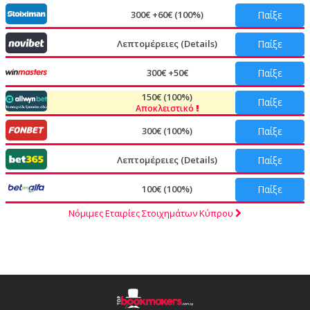
300€ +60€ (100%)
Παίξε
Λεπτομέρειες (Details)
Παίξε
300€ +50€
Παίξε
150€ (100%)
Παίξε
Αποκλειστικό
300€ (100%)
Παίξε
Λεπτομέρειες (Details)
Παίξε
100€ (100%)
Παίξε
Νόμιμες Εταιρίες Στοιχημάτων Κύπρου