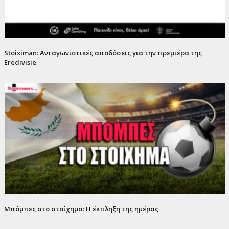
Stoiximan: Ανταγωνιστικές αποδόσεις για την πρεμιέρα της
Eredivisie
Μπόμπες στο στοίχημα: Η έκπληξη της ημέρας