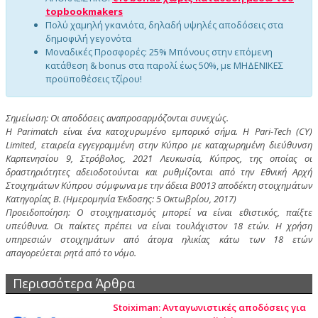
topbookmakers
Πολύ χαμηλή γκανιότα, δηλαδή υψηλές αποδόσεις στα
δημοφιλή γεγονότα
Μοναδικές Προσφορές: 25% Μπόνους στην επόμενη
κατάθεση & bonus στα παρολί έως 50%
, με ΜΗΔΕΝΙΚΕΣ
προϋποθέσεις τζίρου!
Σημείωση: Οι αποδόσεις αναπροσαρμόζονται συνεχώς.
Η Parimatch είναι ένα κατοχυρωμένο εμπορικό σήμα. Η Pari-Tech (CY)
Limited, εταιρεία εγγεγραμμένη στην Κύπρο με καταχωρημένη διεύθυνση
Καρπενησίου 9, Στρόβολος, 2021 Λευκωσία, Κύπρος, της οποίας οι
δραστηριότητες αδειοδοτούνται και ρυθμίζονται από την Εθνική Αρχή
Στοιχημάτων Κύπρου σύμφωνα με την άδεια B0013 αποδέκτη στοιχημάτων
Κατηγορίας Β. (Ημερομηνία Έκδοσης: 5 Οκτωβρίου, 2017)
Προειδοποίηση: Ο στοιχηματισμός μπορεί να είναι εθιστικός, παίξτε
υπεύθυνα. Οι παίκτες πρέπει να είναι τουλάχιστον 18 ετών. Η χρήση
υπηρεσιών στοιχημάτων από άτομα ηλικίας κάτω των 18 ετών
απαγορεύεται ρητά από το νόμο.
Περισσότερα Άρθρα
Stoiximan: Ανταγωνιστικές αποδόσεις για