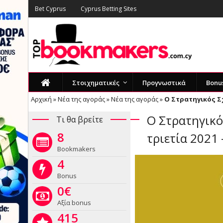
Bet Cyprus
Cyprus Betting Sites
Στοιχηματικές
Προγνωστικά
Bonu
Αρχική
»
Νέα της αγοράς
»
Νέα της αγοράς
»
Ο Στρατηγικός Σχ
Ο Στρατηγικό
Τι θα βρείτε
8
τριετία 2021 
Bookmakers
4
Bonus
0
€
Αξία bonus
415