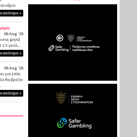
 σενάριο
ρισσότερα »
μερα;
06 Aug '26
ονται ψηλά
2.5 γκολ,...
ρισσότερα »
06 Aug '26
ει για εσάς
ία θα βρείτε
..
ρισσότερα »