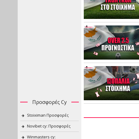
Προσφορές Cy
Stoiximan Προσφορές
Novibet cy: Προσφορές
Winmasters cy: