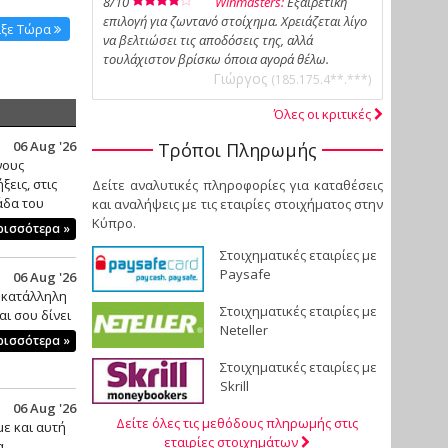
8/10
Winmasters:
Εξαιρετική
επιλογή για ζωντανό στοίχημα. Χρειάζεται λίγο
ίξε Τώρα
να βελτιώσει τις αποδόσεις της, αλλά
τουλάχιστον βρίσκω όποια αγορά θέλω.
Γιώργος
(185.175.4**.***)
Όλες οι κριτικές
06 Aug '26
Τρόποι Πληρωμής
νους
εις, στις
Δείτε αναλυτικές πληροφορίες για καταθέσεις
άδα του
και αναλήψεις με τις εταιρίες στοιχήματος στην
Κύπρο.
ρισσότερα »
Στοιχηματικές εταιρίες με
Paysafe
06 Aug '26
ν κατάλληλη
Στοιχηματικές εταιρίες με
αι σου δίνει
Neteller
ρισσότερα »
Στοιχηματικές εταιρίες με
Skrill
06 Aug '26
Δείτε όλες τις μεθόδους πληρωμής στις
ε και αυτή
εταιρίες στοιχημάτων
α