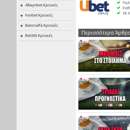
Πολ
Allwynbet Κριτικές
Καθ
5€ 
Fonbet Κριτικές
Betonalfa Κριτικές
Περισσότερα Άρθρ
Bet365 Κριτικές