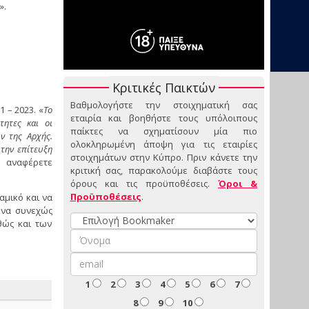
».
Κριτικές Παικτών
Βαθμολογήστε την στοιχηματική σας
 – 2023. «
Το
εταιρία και βοηθήστε τους υπόλοιπους
τητες και οι
παίκτες να σχηματίσουν μία πιο
ν της Αρχής.
ολοκληρωμένη άποψη για τις εταιρίες
 την επίτευξη
στοιχημάτων στην Κύπρο. Πριν κάνετε την
, αναφέρετε
κριτική σας, παρακολούμε διαβάστε τους
όρους και τις προϋποθέσεις.
Όροι &
Προϋποθέσεις
.
αμικό και να
ένα συνεχώς
θώς και των
1
2
3
4
5
6
7
8
9
10