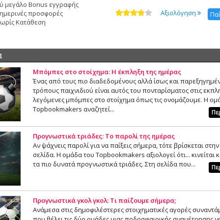
ύ μεγάλο Bonus εγγραφής
Αξιολόγηση
ημερινές προσφορές
Πα
Χωρίς Κατάθεση
α
Μπόμπες στο στοίχημα: Η έκπληξη της ημέρας
Ένας από τους πιο διαδεδομένους αλλά ίσως και παρεξηγημέ
τρόπους παιχνιδιού είναι αυτός του πονταρίσματος στις εκπλήξ
λεγόμενες μπόμπες στο στοίχημα όπως τις ονομάζουμε. Η ομ
Topbookmakers αναζητεί...
Πε
Προγνωστικά τριάδες: Το παρολί της ημέρας
Αν ψάχνεις παρολί για να παίξεις σήμερα, τότε βρίσκεται στη
σελίδα. Η ομάδα του Topbookmakers αξιολογεί ότι... κινείται κ
τα πιο δυνατά προγνωστικά τριάδες. Στη σελίδα που...
Πε
Προγνωστικά γκολ γκολ: Τι παίζουμε σήμερα;
Ανάμεσα στις δημοφιλέστερες στοιχηματικές αγορές συναντάμ
που θέλει τις δύο ομάδες μιας ποδοσφαιρικής αναμέτρησης ν