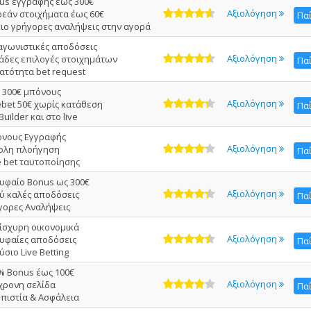
us εγγραφής έως 300€
Αξιολόγηση
εάν στοιχήματα έως 60€
Πα
πιο γρήγορες αναλήψεις στην αγορά
αγωνιστικές αποδόσεις
Αξιολόγηση
άδες επιλογές στοιχημάτων
Πα
ατότητα bet request
 300€ μπόνους
Αξιολόγηση
ebet 50€ χωρίς κατάθεση
Πα
Builder και στο live
νους Εγγραφής
Αξιολόγηση
ολη πλοήγηση
Πα
e bet ταυτοποίησης
υφαίο Bonus ως 300€
Αξιολόγηση
ύ καλές αποδόσεις
Πα
γορες Αναλήψεις
ίσχυρη οικονομικά
Αξιολόγηση
υφαίες αποδόσεις
Πα
ύσιο Live Betting
% Bonus έως 100€
Αξιολόγηση
χρονη σελίδα
Πα
οπιστία & Ασφάλεια