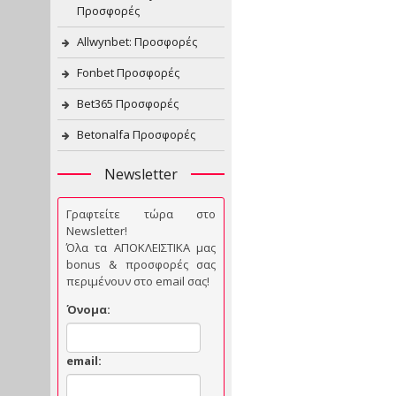
Προσφορές
Allwynbet: Προσφορές
Fonbet Προσφορές
Bet365 Προσφορές
Betonalfa Προσφορές
Newsletter
Γραφτείτε τώρα στο
Newsletter!
Όλα τα ΑΠΟΚΛΕΙΣΤΙΚΑ μας
bonus & προσφορές σας
περιμένουν στο email σας!
Όνομα:
email: