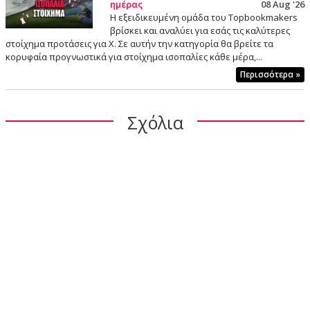
ημέρας
08 Aug '26
Η εξειδικευμένη ομάδα του Topbookmakers
βρίσκει και αναλύει για εσάς τις καλύτερες
στοίχημα προτάσεις για X. Σε αυτήν την κατηγορία θα βρείτε τα
κορυφαία προγνωστικά για στοίχημα ισοπαλίες κάθε μέρα,...
Περισσότερα »
Σχόλια