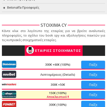
Betonalfa Προσφορές
STOIXIMA CY
Κάντε κλικ στο λογότυπο της εταιρίας για να βρείτε αναλυτικές
πληροφορίες, το σχόλιο του book spy και αξιολογήσεις παικτών για
τις κυπριακές στοιχηματικές εταιρίες.
ΕΤΑΙΡΙΕΣ ΣΤΟΙΧΗΜΑΤΟΣ
300€ +60€ (100%)
Παίξε
Λεπτομέρειες (Details)
Παίξε
300€ +50€
Παίξε
150€ (100%)
Παίξε
Αποκλειστικό
300€ (100%)
Παίξε