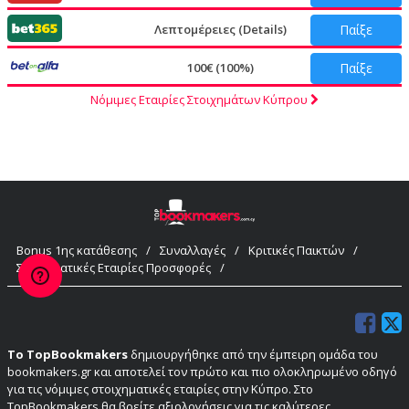
Λεπτομέρειες (Details)
Παίξε
100€ (100%)
Παίξε
Νόμιμες Εταιρίες Στοιχημάτων Κύπρου
Bonus 1ης κατάθεσης
/
Συναλλαγές
/
Κριτικές Παικτών
/
Στοιχηματικές Εταιρίες Προσφορές
/
Το TopBookmakers
δημιουργήθηκε από την έμπειρη ομάδα του
bookmakers.gr και αποτελεί τον πρώτο και πιο ολοκληρωμένο οδηγό
για τις νόμιμες στοιχηματικές εταιρίες στην Κύπρο. Στο
TopBookmakers θα βρείτε αξιολογήσεις για τις καλύτερες