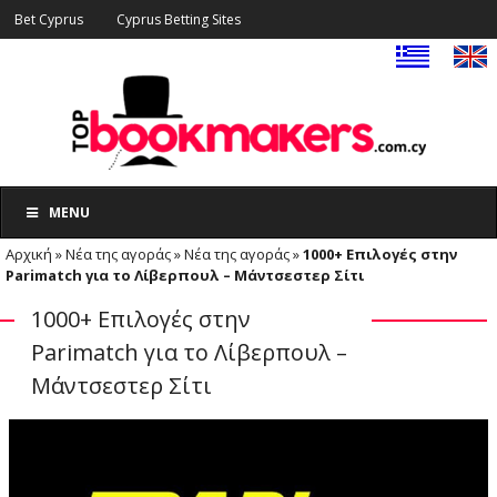
Bet Cyprus
Cyprus Betting Sites
MENU
Αρχική
»
Νέα της αγοράς
»
Νέα της αγοράς
»
1000+ Επιλογές στην
Parimatch για το Λίβερπουλ – Μάντσεστερ Σίτι
1000+ Επιλογές στην
Parimatch για το Λίβερπουλ –
Μάντσεστερ Σίτι