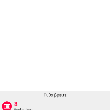
Τι θα βρείτε
8
Bookmakers