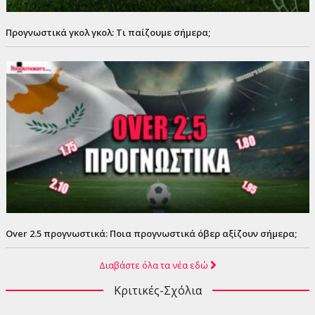
Προγνωστικά γκολ γκολ: Τι παίζουμε σήμερα;
Over 2.5 προγνωστικά: Ποια προγνωστικά όβερ αξίζουν σήμερα;
Διαβάστε όλα τα νέα εδώ
Κριτικές-Σχόλια