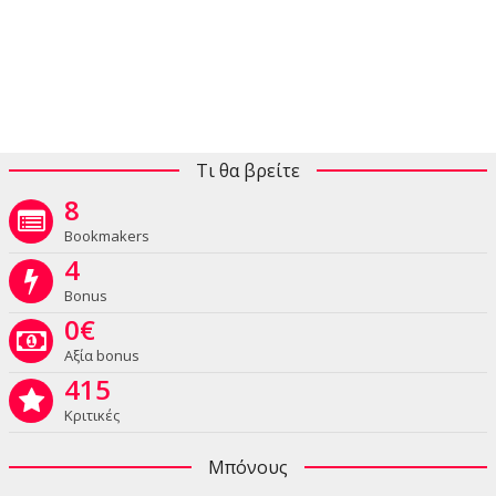
Τι θα βρείτε
8
Bookmakers
4
Bonus
0
€
Αξία bonus
415
Κριτικές
Μπόνους