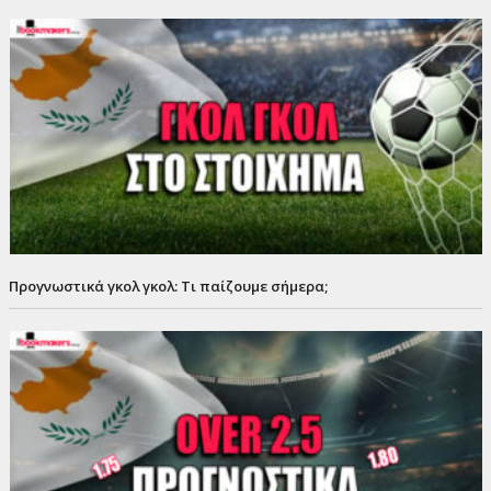
Προγνωστικά γκολ γκολ: Τι παίζουμε σήμερα;