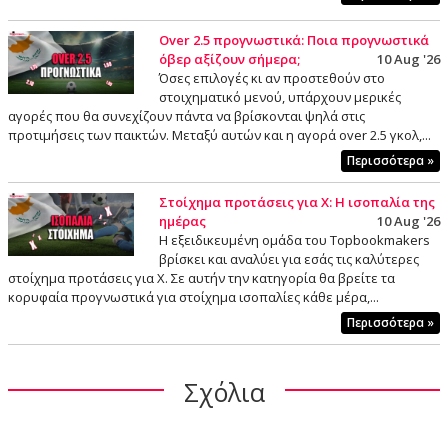
Over 2.5 προγνωστικά: Ποια προγνωστικά
όβερ αξίζουν σήμερα;
10 Aug '26
Όσες επιλογές κι αν προστεθούν στο
στοιχηματικό μενού, υπάρχουν μερικές
αγορές που θα συνεχίζουν πάντα να βρίσκονται ψηλά στις
προτιμήσεις των παικτών. Μεταξύ αυτών και η αγορά over 2.5 γκολ,...
Περισσότερα »
Στοίχημα προτάσεις για Χ: Η ισοπαλία της
ημέρας
10 Aug '26
Η εξειδικευμένη ομάδα του Topbookmakers
βρίσκει και αναλύει για εσάς τις καλύτερες
στοίχημα προτάσεις για X. Σε αυτήν την κατηγορία θα βρείτε τα
κορυφαία προγνωστικά για στοίχημα ισοπαλίες κάθε μέρα,...
Περισσότερα »
Σχόλια