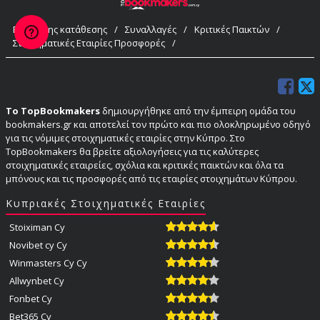
Bonus 1ης κατάθεσης
/
Συναλλαγές
/
Κριτικές Παικτών
/
Στοιχηματικές Εταιρίες Προσφορές
/
Το TopBookmakers
δημιουργήθηκε από την έμπειρη ομάδα του
bookmakers.gr και αποτελεί τον πρώτο και πιο ολοκληρωμένο οδηγό
για τις νόμιμες στοιχηματικές εταιρίες στην Κύπρο. Στο
TopBookmakers θα βρείτε αξιολογήσεις για τις καλύτερες
στοιχηματικές εταιρείες, σχόλια και κριτικές παικτών και όλα τα
μπόνους και τις προσφορές από τις εταιρίες στοιχημάτων Κύπρου.
Κυπριακές Στοιχηματικές Εταιρίες
Stoiximan Cy
Novibet cy Cy
Winmasters Cy Cy
Allwynbet Cy
Fonbet Cy
Bet365 Cy