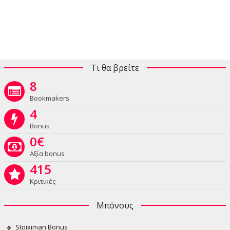
Τι θα βρείτε
8
Bookmakers
4
Bonus
0
€
Αξία bonus
415
Κριτικές
Μπόνους
Stoiximan Bonus