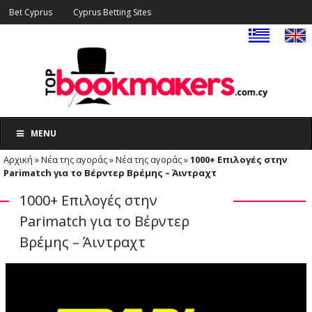
Bet Cyprus
Cyprus Betting Sites
MENU
Αρχική
»
Νέα της αγοράς
»
Νέα της αγοράς
»
1000+ Επιλογές στην
Parimatch για το Βέρντερ Βρέμης – Άιντραχτ
1000+ Επιλογές στην
Parimatch για το Βέρντερ
Βρέμης – Άιντραχτ