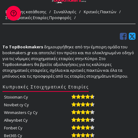
Bonus 1ης κατάθεσης
/
Συναλλαγές
/
Κριτικές Παικτών
/
Στοιχηματικές Εταιρίες Προσφορές
/
Το TopBookmakers
δημιουργήθηκε από την έμπειρη ομάδα του
bookmakers.gr και αποτελεί τον πρώτο και πιο ολοκληρωμένο οδηγό
για τις νόμιμες στοιχηματικές εταιρίες στην Κύπρο. Στο
TopBookmakers θα βρείτε αξιολογήσεις για τις καλύτερες
στοιχηματικές εταιρείες, σχόλια και κριτικές παικτών και όλα τα
μπόνους και τις προσφορές από τις εταιρίες στοιχημάτων Κύπρου.
Κυπριακές Στοιχηματικές Εταιρίες
Stoiximan Cy
Novibet cy Cy
Winmasters Cy Cy
Allwynbet Cy
Fonbet Cy
Bet365 Cy