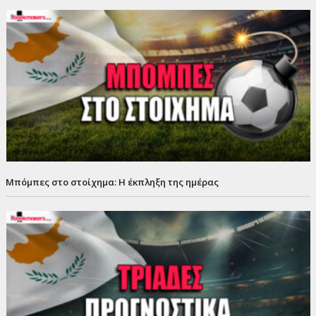
Μπόμπες στο στοίχημα: Η έκπληξη της ημέρας