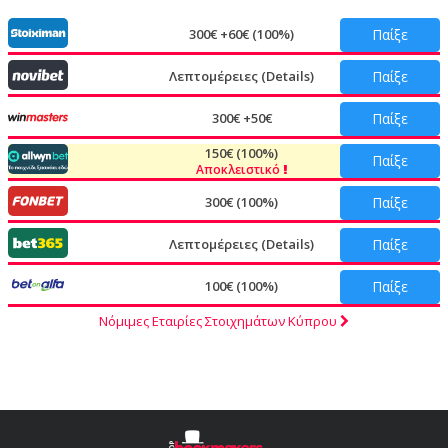
300€ +60€ (100%)
Παίξε
Λεπτομέρειες (Details)
Παίξε
300€ +50€
Παίξε
150€ (100%)
Παίξε
Αποκλειστικό
300€ (100%)
Παίξε
Λεπτομέρειες (Details)
Παίξε
100€ (100%)
Παίξε
Νόμιμες Εταιρίες Στοιχημάτων Κύπρου