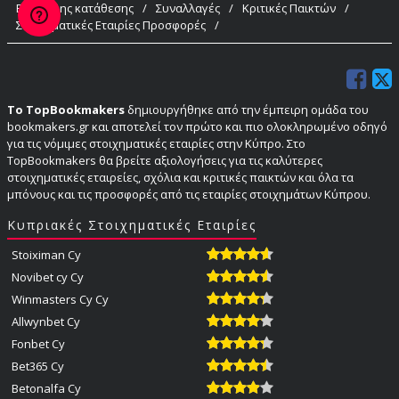
Bonus 1ης κατάθεσης
/
Συναλλαγές
/
Κριτικές Παικτών
/
Στοιχηματικές Εταιρίες Προσφορές
/
Το TopBookmakers
δημιουργήθηκε από την έμπειρη ομάδα του
bookmakers.gr και αποτελεί τον πρώτο και πιο ολοκληρωμένο οδηγό
για τις νόμιμες στοιχηματικές εταιρίες στην Κύπρο. Στο
TopBookmakers θα βρείτε αξιολογήσεις για τις καλύτερες
στοιχηματικές εταιρείες, σχόλια και κριτικές παικτών και όλα τα
μπόνους και τις προσφορές από τις εταιρίες στοιχημάτων Κύπρου.
Κυπριακές Στοιχηματικές Εταιρίες
Stoiximan Cy
Novibet cy Cy
Winmasters Cy Cy
Allwynbet Cy
Fonbet Cy
Bet365 Cy
Betonalfa Cy