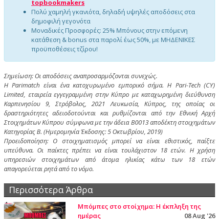
topbookmakers
Πολύ χαμηλή γκανιότα, δηλαδή υψηλές αποδόσεις στα
δημοφιλή γεγονότα
Μοναδικές Προσφορές: 25% Μπόνους στην επόμενη
κατάθεση & bonus στα παρολί έως 50%
, με ΜΗΔΕΝΙΚΕΣ
προϋποθέσεις τζίρου!
Σημείωση: Οι αποδόσεις αναπροσαρμόζονται συνεχώς.
Η Parimatch είναι ένα κατοχυρωμένο εμπορικό σήμα. Η Pari-Tech (CY)
Limited, εταιρεία εγγεγραμμένη στην Κύπρο με καταχωρημένη διεύθυνση
Καρπενησίου 9, Στρόβολος, 2021 Λευκωσία, Κύπρος, της οποίας οι
δραστηριότητες αδειοδοτούνται και ρυθμίζονται από την Εθνική Αρχή
Στοιχημάτων Κύπρου σύμφωνα με την άδεια B0013 αποδέκτη στοιχημάτων
Κατηγορίας Β. (Ημερομηνία Έκδοσης: 5 Οκτωβρίου, 2019)
Προειδοποίηση: Ο στοιχηματισμός μπορεί να είναι εθιστικός, παίξτε
υπεύθυνα. Οι παίκτες πρέπει να είναι τουλάχιστον 18 ετών. Η χρήση
υπηρεσιών στοιχημάτων από άτομα ηλικίας κάτω των 18 ετών
απαγορεύεται ρητά από το νόμο.
Περισσότερα Άρθρα
Μπόμπες στο στοίχημα: Η έκπληξη της
ημέρας
08 Aug '26