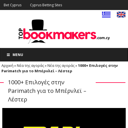
Bet Cyprus
Cyprus Betting Sites
MENU
Αρχική
»
Νέα της αγοράς
»
Νέα της αγοράς
»
1000+ Επιλογές στην
Parimatch για το Μπέρνλεϊ – Λέστερ
1000+ Επιλογές στην
Parimatch για το Μπέρνλεϊ –
Λέστερ