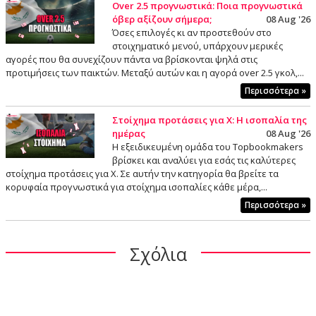
Over 2.5 προγνωστικά: Ποια προγνωστικά
όβερ αξίζουν σήμερα;
08 Aug '26
Όσες επιλογές κι αν προστεθούν στο
στοιχηματικό μενού, υπάρχουν μερικές
αγορές που θα συνεχίζουν πάντα να βρίσκονται ψηλά στις
προτιμήσεις των παικτών. Μεταξύ αυτών και η αγορά over 2.5 γκολ,...
Περισσότερα »
Στοίχημα προτάσεις για Χ: Η ισοπαλία της
ημέρας
08 Aug '26
Η εξειδικευμένη ομάδα του Topbookmakers
βρίσκει και αναλύει για εσάς τις καλύτερες
στοίχημα προτάσεις για X. Σε αυτήν την κατηγορία θα βρείτε τα
κορυφαία προγνωστικά για στοίχημα ισοπαλίες κάθε μέρα,...
Περισσότερα »
Σχόλια