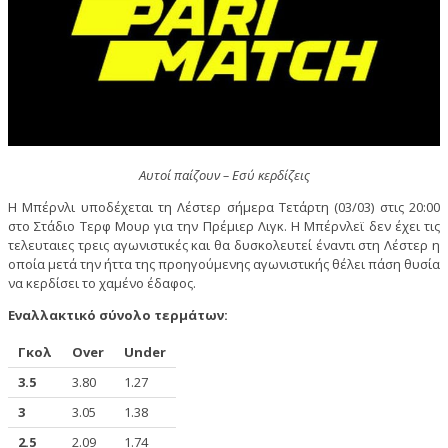
Αυτοί παίζουν – Εσύ κερδίζεις
Η Μπέρνλι υποδέχεται τη Λέστερ σήμερα Τετάρτη (03/03) στις 20:00
στο Στάδιο Τερφ Μουρ για την Πρέμιερ Λιγκ. Η Μπέρνλεϊ δεν έχει τις
τελευταιες τρεις αγωνιστικές και θα δυσκολευτεί έναντι στη Λέστερ η
οποία μετά την ήττα της προηγούμενης αγωνιστικής θέλει πάση θυσία
να κερδίσει το χαμένο έδαφος.
Εναλλακτικό σύνολο τερμάτων:
Γκολ
Over
Under
3.5
3.80
1.27
3
3.05
1.38
2.5
2.09
1.74