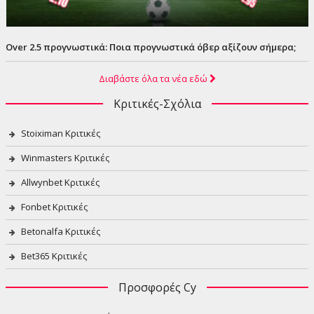
Over 2.5 προγνωστικά: Ποια προγνωστικά όβερ αξίζουν σήμερα;
Διαβάστε όλα τα νέα εδώ
Κριτικές-Σχόλια
Stoiximan Κριτικές
Winmasters Κριτικές
Allwynbet Κριτικές
Fonbet Κριτικές
Betonalfa Κριτικές
Bet365 Κριτικές
Προσφορές Cy