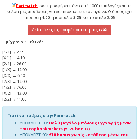
Η
Parimatch
, σας προσφέρει πάνω από 1000+ επιλογές και τις
καλύτερες αποδόσεις για να απολαύσετε τον αγώνα. Ο άσσος έχει
απόδοση
4.00
, η ισοπαλία
3.25
και το διπλό
2.05
.
Δείτε όλες τις αγορές για το ματς εδώ
Ημίχρονο / Τελικό:
[1/1] → 2.19
[Χ/1] → 4.10
[2/1] → 26.00
[1/Χ] → 19.00
[Χ/Χ] → 6.40
[2/Χ] → 19.00
[1/2] → 76.00
[Χ/2] → 13.00
[2/2] → 11.00
Γιατί να παίξεις στην Parimatch
:
ΑΠΟΚΛΕΙΣΤΙΚΟ:
Πολύ μεγάλο μπόνους Εγγραφής μέσω
του topbookmakers (€120 bonus)
ΑΠΟΚΛΕΙΣΤΙΚΟ:
€10 bonus χωρίς κατάθεση μέσω του