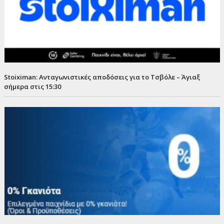
Stoiximan: Ανταγωνιστικές αποδόσεις για το Τσβόλε – Άγιαξ
σήμερα στις 15:30