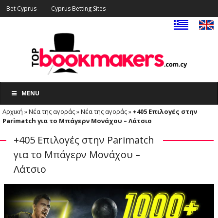
Bet Cyprus
Cyprus Betting Sites
MENU
Αρχική
»
Νέα της αγοράς
»
Νέα της αγοράς
»
+405 Επιλογές στην
Parimatch για το Μπάγερν Μονάχου – Λάτσιο
+405 Επιλογές στην Parimatch
για το Μπάγερν Μονάχου –
Λάτσιο