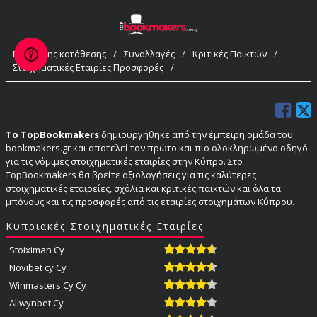
Bonus 1ης κατάθεσης
/
Συναλλαγές
/
Κριτικές Παικτών
/
Στοιχηματικές Εταιρίες Προσφορές
/
Το TopBookmakers
δημιουργήθηκε από την έμπειρη ομάδα του
bookmakers.gr και αποτελεί τον πρώτο και πιο ολοκληρωμένο οδηγό
για τις νόμιμες στοιχηματικές εταιρίες στην Κύπρο. Στο
TopBookmakers θα βρείτε αξιολογήσεις για τις καλύτερες
στοιχηματικές εταιρείες, σχόλια και κριτικές παικτών και όλα τα
μπόνους και τις προσφορές από τις εταιρίες στοιχημάτων Κύπρου.
Κυπριακές Στοιχηματικές Εταιρίες
Stoiximan Cy
Novibet cy Cy
Winmasters Cy Cy
Allwynbet Cy