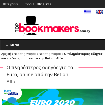
Bet Cyprus
Cyprus Betting Sites
MENU
Αρχική
»
Νέα της αγοράς
»
Νέα της αγοράς
»
Ο πληρέστερος οδηγός
για το Euro, online από την Bet on Alfa
Ο πληρέστερος οδηγός για το
Euro, online από την Bet on
Alfa