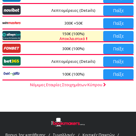
Λεπτομέρειες (Details)
Παίξε
300€ +50€
Παίξε
150€ (100%)
Παίξε
Αποκλειστικό
300€ (100%)
Παίξε
Λεπτομέρειες (Details)
Παίξε
100€ (100%)
Παίξε
Νόμιμες Εταιρίες Στοιχημάτων Κύπρου
Bonus 1ης κατάθεσης
/
Συναλλαγές
/
Κριτικές Παικτών
/