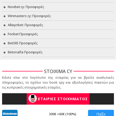
Novibet cy: Προσφορές
Winmasters cy: Προσφορές
Allwynbet: Προσφορές
Fonbet Προσφορές
Bet365 Προσφορές
Betonalfa Προσφορές
STOIXIMA CY
Κάντε κλικ στο λογότυπο της εταιρίας για να βρείτε αναλυτικές
πληροφορίες, το σχόλιο του book spy και αξιολογήσεις παικτών για
τις κυπριακές στοιχηματικές εταιρίες.
ΕΤΑΙΡΙΕΣ ΣΤΟΙΧΗΜΑΤΟΣ
300€ +60€ (100%)
Παίξε