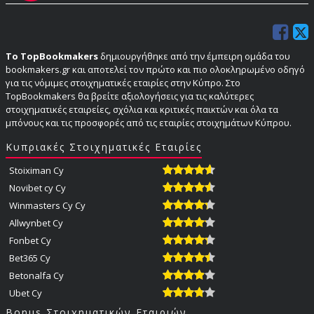
Το TopBookmakers
δημιουργήθηκε από την έμπειρη ομάδα του
bookmakers.gr και αποτελεί τον πρώτο και πιο ολοκληρωμένο οδηγό
για τις νόμιμες στοιχηματικές εταιρίες στην Κύπρο. Στο
TopBookmakers θα βρείτε αξιολογήσεις για τις καλύτερες
στοιχηματικές εταιρείες, σχόλια και κριτικές παικτών και όλα τα
μπόνους και τις προσφορές από τις εταιρίες στοιχημάτων Κύπρου.
Κυπριακές Στοιχηματικές Εταιρίες
Stoiximan Cy
Novibet cy Cy
Winmasters Cy Cy
Allwynbet Cy
Fonbet Cy
Bet365 Cy
Betonalfa Cy
Ubet Cy
Bonus Στοιχηματικών Εταιριών