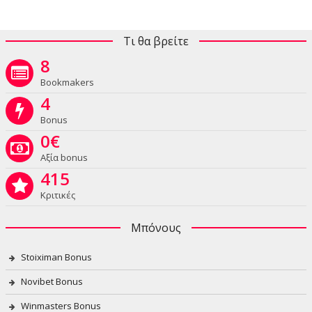
Τι θα βρείτε
8
Bookmakers
4
Bonus
0
€
Αξία bonus
415
Κριτικές
Μπόνους
Stoiximan Bonus
Novibet Bonus
Winmasters Bonus