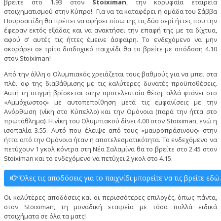
βρείτε στο 1.93 στον
Stoiximan
, την κορυφαία εταιρεία
στοιχηματισμού στην Κύπρο! Για να τα καταφέρει η ομάδα του Σάββα
Πουρσαϊτίδη θα πρέπει να αφήσει πίσω της τις δύο σερί ήττες που την
έφεραν εκτός εξάδας και να ανακτήσει την επαφή της με τα δίχτυα,
αφού σ’ αυτές τις ήττες έμεινε άσφαιρη. Το ενδεχόμενο να μην
σκοράρει σε τρίτο διαδοχικό παιχνίδι θα το βρείτε με απόδοση 4.10
στον Stoiximan!
Από την άλλη ο Ολυμπιακός χρειάζεται τους βαθμούς για να μπει στα
πλέι οφ της διαβάθμισης με τις καλύτερες δυνατές προϋποθέσεις.
Αυτή τη στιγμή βρίσκεται στην προτελευταία θέση, αλλά φτάνει στο
«Αμμόχωστος» με αυτοπεποίθηση μετά τις εμφανίσεις με την
Ανόρθωση (νίκη στο Κύπελλο) και την Ομόνοια (παρά την ήττα στο
πρωτάθλημα). Η νίκη του Ολυμπιακού δίνει 4.00 στον Stoiximan, ενώ η
ισοπαλία 3.55. Αυτό που έλειψε από τους «μαυροπράσινους» στην
ήττα από την Ομόνοια ήταν η αποτελεσματικότητα. Το ενδεχόμενο να
πετύχουν 1 γκολ κόντρα στη Νέα Σαλαμίνα θα το βρείτε στο 2.45 στον
Stoiximan και το ενδεχόμενο να πετύχει 2 γκολ στο 4.15.
Όλες τις αποδόσεις για το παιχνίδι μπορείτε να τις βρείτε εδώ.
Οι καλύτερες αποδόσεις και οι περισσότερες επιλογές, όπως πάντα,
στον Stoiximan, τη μοναδική εταιρεία με τόσα πολλά ειδικά
στοιχήματα σε όλα τα ματς!