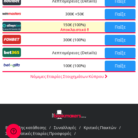
Λεπτομέρειες (Details)
Παίξε
300€ +50€
Παίξε
150€ (100%)
Παίξε
Αποκλειστικό
300€ (100%)
Παίξε
Λεπτομέρειες (Details)
Παίξε
100€ (100%)
Παίξε
Νόμιμες Εταιρίες Στοιχημάτων Κύπρου
Bonus 1ης κατάθεσης
/
Συναλλαγές
/
Κριτικές Παικτών
/
Στοιχηματικές Εταιρίες Προσφορές
/