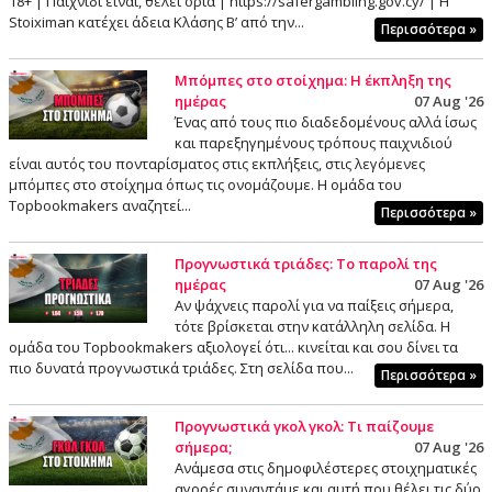
18+ | Παιχνίδι είναι, θέλει όρια | https://safergambling.gov.cy/ | Η
Stoiximan κατέχει άδεια Κλάσης Β’ από την...
Περισσότερα »
Μπόμπες στο στοίχημα: Η έκπληξη της
ημέρας
07 Aug '26
Ένας από τους πιο διαδεδομένους αλλά ίσως
και παρεξηγημένους τρόπους παιχνιδιού
είναι αυτός του πονταρίσματος στις εκπλήξεις, στις λεγόμενες
μπόμπες στο στοίχημα όπως τις ονομάζουμε. Η ομάδα του
Topbookmakers αναζητεί...
Περισσότερα »
Προγνωστικά τριάδες: Το παρολί της
ημέρας
07 Aug '26
Αν ψάχνεις παρολί για να παίξεις σήμερα,
τότε βρίσκεται στην κατάλληλη σελίδα. Η
ομάδα του Topbookmakers αξιολογεί ότι... κινείται και σου δίνει τα
πιο δυνατά προγνωστικά τριάδες. Στη σελίδα που...
Περισσότερα »
Προγνωστικά γκολ γκολ: Τι παίζουμε
σήμερα;
07 Aug '26
Ανάμεσα στις δημοφιλέστερες στοιχηματικές
αγορές συναντάμε και αυτή που θέλει τις δύο