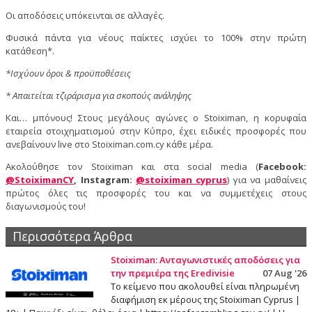
Οι αποδόσεις υπόκεινται σε αλλαγές.
Φυσικά πάντα για νέους παίκτες ισχύει το 100% στην πρώτη
κατάθεση*.
*Ισχύουν όροι & προϋποθέσεις
* Απαιτείται τζιράρισμα για σκοπούς ανάληψης
Και… μπόνους! Στους μεγάλους αγώνες ο Stoiximan, η κορυφαία
εταιρεία στοιχηματισμού στην Κύπρο, έχει ειδικές προσφορές που
ανεβαίνουν live στο Stoiximan.com.cy κάθε μέρα.
Ακολούθησε τον Stoiximan και στα social media (
Facebook:
@StoiximanCY
, Instagram:
@stoiximan_cyprus
) για να μαθαίνεις
πρώτος όλες τις προσφορές του και να συμμετέχεις στους
διαγωνισμούς του!
Περισσότερα Άρθρα
Stoiximan: Ανταγωνιστικές αποδόσεις για
την πρεμιέρα της Eredivisie
07 Aug '26
Το κείμενο που ακολουθεί είναι πληρωμένη
διαφήμιση εκ μέρους της Stoiximan Cyprus |