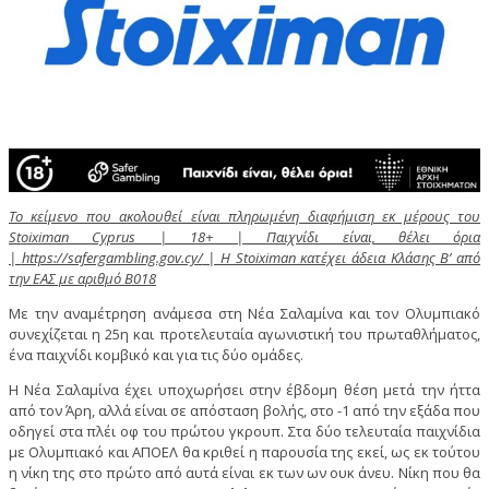
Το κείμενο που ακολουθεί είναι πληρωμένη διαφήμιση εκ μέρους του
Stoiximan Cyprus | 18+ | Παιχνίδι είναι, θέλει όρια
|
https://safergambling.gov.cy/
| Η Stoiximan κατέχει άδεια Κλάσης Β’ από
την ΕΑΣ με αριθμό B018
Με την αναμέτρηση ανάμεσα στη Νέα Σαλαμίνα και τον Ολυμπιακό
συνεχίζεται η 25η και προτελευταία αγωνιστική του πρωταθλήματος,
ένα παιχνίδι κομβικό και για τις δύο ομάδες.
Η Νέα Σαλαμίνα έχει υποχωρήσει στην έβδομη θέση μετά την ήττα
από τον Άρη, αλλά είναι σε απόσταση βολής, στο -1 από την εξάδα που
οδηγεί στα πλέι οφ του πρώτου γκρουπ. Στα δύο τελευταία παιχνίδια
με Ολυμπιακό και ΑΠΟΕΛ θα κριθεί η παρουσία της εκεί, ως εκ τούτου
η νίκη της στο πρώτο από αυτά είναι εκ των ων ουκ άνευ. Νίκη που θα