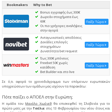
Bookmakers
Why to Bet
Bonus εγγραφής έως 300€
Δωρεάν στοιχήματα έως
60€
Παίξε Τώρα
Οι πιο γρήγορες αναλήψεις
στην αγορά
Ανταγωνιστικές αποδόσεις
Δεκάδες επιλογές
Παίξε Τώρα
στοιχημάτων
Δυνατότητα bet request
Έως 300€ μπόνους
Freebet 50€ χωρίς
Παίξε Τώρα
κατάθεση
Bet Builder και στο live
Σε ό,τι αφορά το χρονοδιάγραμμα των επόμενων ευρωπαϊκών
υποχρεώσεων των ομάδων μας ισχύουν τα παρακάτω:
Πότε παίζει ο ΑΠΟΕΛ στην Ευρώπη;
Η ομάδα του
Μανόλο Χιμένεθ
θα επισκεφθεί τη Σλοβενία για το
πρώτο ματς με την
Τσέλιε
στις 13 Φεβρουαρίου του νέου έτους και