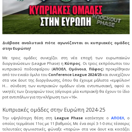
Διάβασε αναλυτικά πότε αγωνίζονται οι κυπριακές ομάδες
στην Ευρώπη!
Με τρεις ομάδες συνεχίζει στη νέα εποχή των ευρωπαϊκών
διοργανώσεων (League Phase) η
Κύπρος
. Οι τρεις εκπρόσωποι του
κυπριακού ποδοσφαίρου (
ΑΠΟΕΛ
,
Ομόνοια
,
Πάφος
) προκρίθηκαν
από τον ενιαίο όμιλο του
Conference League 2024/25
και συνεχίζουν
στα νοκ άουτ της διοργάνωσης, όπου θα έχουμε μάλιστα «εμφύλιο»!
Η… σύνδεση των κυπριακών ομάδων είναι εντυπωσιακή, αφού οι
νικητές των ζευγαριών τους (σίγουρα μία κυπριακή) θα έχουν το ίδιο
pot αντιπάλων για την κλήρωση των «16».
Κυπριακές ομάδες στην Ευρώπη 2024-25
Την υψηλότερη θέση στη
League Phase
κατέκτησε ο
ΑΠΟΕΛ
, ο
οποίος τερμάτισε 11ος με 11 βαθμούς. Με ένα σερί 3-1-0 στις τέσσερις
τελευταίες αγωνιστικές, φώναξε «παρών» στα νοκ άουτ και κοιτάζει