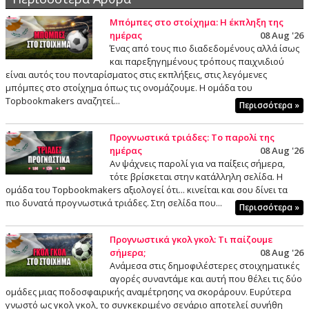
Μπόμπες στο στοίχημα: Η έκπληξη της
ημέρας
08 Aug '26
Ένας από τους πιο διαδεδομένους αλλά ίσως
και παρεξηγημένους τρόπους παιχνιδιού
είναι αυτός του πονταρίσματος στις εκπλήξεις, στις λεγόμενες
μπόμπες στο στοίχημα όπως τις ονομάζουμε. Η ομάδα του
Topbookmakers αναζητεί...
Περισσότερα »
Προγνωστικά τριάδες: Το παρολί της
ημέρας
08 Aug '26
Αν ψάχνεις παρολί για να παίξεις σήμερα,
τότε βρίσκεται στην κατάλληλη σελίδα. Η
ομάδα του Topbookmakers αξιολογεί ότι... κινείται και σου δίνει τα
πιο δυνατά προγνωστικά τριάδες. Στη σελίδα που...
Περισσότερα »
Προγνωστικά γκολ γκολ: Τι παίζουμε
σήμερα;
08 Aug '26
Ανάμεσα στις δημοφιλέστερες στοιχηματικές
αγορές συναντάμε και αυτή που θέλει τις δύο
ομάδες μιας ποδοσφαιρικής αναμέτρησης να σκοράρουν. Ευρύτερα
γνωστό ως γκολ γκολ, το συγκεκριμένο σενάριο αποτελεί συνήθη