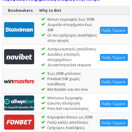
Bookmakers
Why to Bet
Bonus εγγραφής έως 300€
Δωρεάν στοιχήματα έως
60€
Παίξε Τώρα
Οι πιο γρήγορες αναλήψεις
στην αγορά
Ανταγωνιστικές αποδόσεις
Δεκάδες επιλογές
Παίξε Τώρα
στοιχημάτων
Δυνατότητα bet request
Έως 300€ μπόνους
Freebet 50€ χωρίς
Παίξε Τώρα
κατάθεση
Bet Builder και στο live
Μπόνους Εγγραφής
Εύκολη πλοήγηση
Παίξε Τώρα
Free bet ταυτοποίησης
Κορυφαίο Bonus ως 300€
Πολύ καλές αποδόσεις
Παίξε Τώρα
Γρήγορες Αναλήψεις