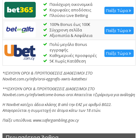
Πανίσχυρη οικονομικά
Κορυφαίες αποδόσεις
Παίξε Τώρα
Πλούσιο Live Betting
100% Bonus έως 100€
Σύγχρονη σελίδα
Παίξε Τώρα
Aξιοπιστία & Ασφάλεια
Πολύ μεγάλο Bonus
εγγραφής
Παίξε Τώρα
Καθημερινές προσφορές
5€ Χωρίς Κατάθεση
*ΙΣΧΥΟΥΝ ΟΡΟΙ & ΠΡΟΫΠΟΘΕΣΕΙΣ ΔΙΑΘΕΣΙΜΟΙ ΣΤΟ
Novibet.com.cy/info/oroi-eggrafis-xwris-katathesi
**ΙΣΧΥΟΥΝ ΟΡΟΙ & ΠΡΟΫΠΟΘΕΣΕΙΣ ΔΙΑΘΕΣΙΜΟΙ ΣΤΟ
Novibet.com.cy/info/welcome-bonus-oroi Απαιτείται τζιράρισμα για ανάληψη
Η Novibet κατέχει άδεια κλάσης Β από την ΕΑΣ με αριθμό Β022.
Απαγορεύεται η συμμετοχή σε άτομα κάτω των 18 ετών.
Παίξε υπεύθυνα. www.safergambling.gov.cy
Περισσότερα Άρθρα