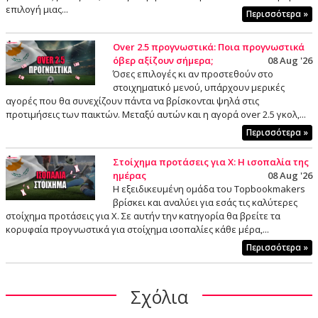
επιλογή μιας...
Περισσότερα »
Over 2.5 προγνωστικά: Ποια προγνωστικά
όβερ αξίζουν σήμερα;
08 Aug '26
Όσες επιλογές κι αν προστεθούν στο
στοιχηματικό μενού, υπάρχουν μερικές
αγορές που θα συνεχίζουν πάντα να βρίσκονται ψηλά στις
προτιμήσεις των παικτών. Μεταξύ αυτών και η αγορά over 2.5 γκολ,...
Περισσότερα »
Στοίχημα προτάσεις για Χ: Η ισοπαλία της
ημέρας
08 Aug '26
Η εξειδικευμένη ομάδα του Topbookmakers
βρίσκει και αναλύει για εσάς τις καλύτερες
στοίχημα προτάσεις για X. Σε αυτήν την κατηγορία θα βρείτε τα
κορυφαία προγνωστικά για στοίχημα ισοπαλίες κάθε μέρα,...
Περισσότερα »
Σχόλια