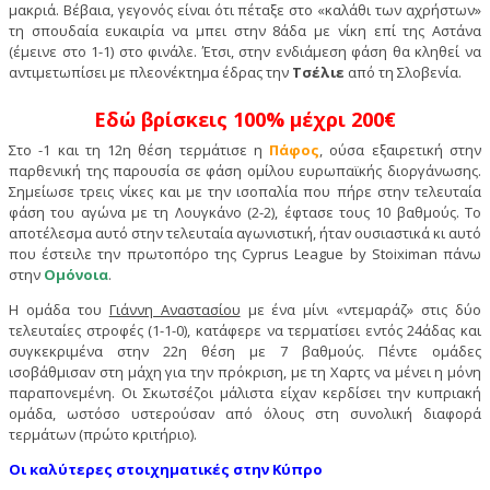
μακριά. Βέβαια, γεγονός είναι ότι πέταξε στο «καλάθι των αχρήστων»
τη σπουδαία ευκαιρία να μπει στην 8άδα με νίκη επί της Αστάνα
(έμεινε στο 1-1) στο φινάλε. Έτσι, στην ενδιάμεση φάση θα κληθεί να
αντιμετωπίσει με πλεονέκτημα έδρας την
Τσέλιε
από τη Σλοβενία.
Εδώ βρίσκεις 100% μέχρι 200€
Στο -1 και τη 12η θέση τερμάτισε η
Πάφος
, ούσα εξαιρετική στην
παρθενική της παρουσία σε φάση ομίλου ευρωπαϊκής διοργάνωσης.
Σημείωσε τρεις νίκες και με την ισοπαλία που πήρε στην τελευταία
φάση του αγώνα με τη Λουγκάνο (2-2), έφτασε τους 10 βαθμούς. Το
αποτέλεσμα αυτό στην τελευταία αγωνιστική, ήταν ουσιαστικά κι αυτό
που έστειλε την πρωτοπόρο της Cyprus League by Stoiximan πάνω
στην
Ομόνοια
.
Η ομάδα του
Γιάννη Αναστασίου
με ένα μίνι «ντεμαράζ» στις δύο
τελευταίες στροφές (1-1-0), κατάφερε να τερματίσει εντός 24άδας και
συγκεκριμένα στην 22η θέση με 7 βαθμούς. Πέντε ομάδες
ισοβάθμισαν στη μάχη για την πρόκριση, με τη Χαρτς να μένει η μόνη
παραπονεμένη. Οι Σκωτσέζοι μάλιστα είχαν κερδίσει την κυπριακή
ομάδα, ωστόσο υστερούσαν από όλους στη συνολική διαφορά
τερμάτων (πρώτο κριτήριο).
Οι καλύτερες στοιχηματικές στην Κύπρο