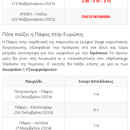
2.30 – 3.35 – 3.15
(13 Φεβρουαρίου 2025)
ΑΠΟΕΛ – Τσέλιε
ΠΑΙΞΕ ΝΟΜΙΜΑ
(20 Φεβρουαρίου 2025)
Πότε παίζει η Πάφος στην Ευρώπη;
Η Πάφος στην παρθενική της παρουσία σε League Stage ευρωπαϊκής
διοργάνωσης, εξασφάλισε την πρόκριση στα νοκ άουτ και τώρα
μετράει αντίστροφα για τον «εμφύλιο» με την
Ομόνοια
! Το πρώτο
ματς θα γίνει στη Λευκωσία κι ο επαναληπτικός στο «Alphamega
Stadium» της Λεμεσού. Ο νικητής θα παίξει επίσης με μία εκ των
Λουγκάνο
ή
Τζουργκάρντεν
.
Παιχνίδι
Σκορ/ Αποδόσεις
Πετροκούμπ – Πάφος
1-4
(3 Οκτωβρίου 2024)
Πάφος – Χάιντενχαϊμ
0-1
(24 Οκτωβρίου 2024)
Πάφος – Αστάνα
1-0
(7 Νοεμβρίου 2024)