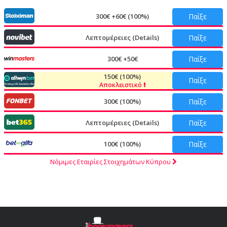
300€ +60€ (100%)
Παίξε
Λεπτομέρειες (Details)
Παίξε
300€ +50€
Παίξε
150€ (100%)
Παίξε
Αποκλειστικό
300€ (100%)
Παίξε
Λεπτομέρειες (Details)
Παίξε
100€ (100%)
Παίξε
Νόμιμες Εταιρίες Στοιχημάτων Κύπρου