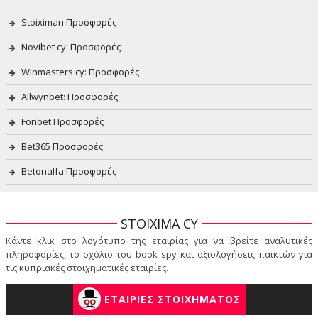
Stoiximan Προσφορές
Novibet cy: Προσφορές
Winmasters cy: Προσφορές
Allwynbet: Προσφορές
Fonbet Προσφορές
Bet365 Προσφορές
Betonalfa Προσφορές
STOIXIMA CY
Κάντε κλικ στο λογότυπο της εταιρίας για να βρείτε αναλυτικές
πληροφορίες, το σχόλιο του book spy και αξιολογήσεις παικτών για
τις κυπριακές στοιχηματικές εταιρίες.
ΕΤΑΙΡΙΕΣ ΣΤΟΙΧΗΜΑΤΟΣ