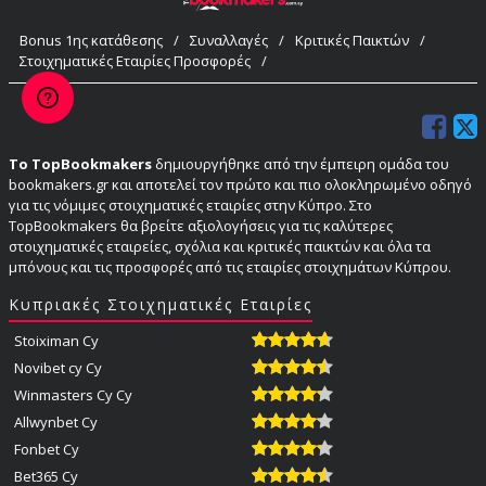
Bonus 1ης κατάθεσης
/
Συναλλαγές
/
Κριτικές Παικτών
/
Στοιχηματικές Εταιρίες Προσφορές
/
Το TopBookmakers
δημιουργήθηκε από την έμπειρη ομάδα του
bookmakers.gr και αποτελεί τον πρώτο και πιο ολοκληρωμένο οδηγό
για τις νόμιμες στοιχηματικές εταιρίες στην Κύπρο. Στο
TopBookmakers θα βρείτε αξιολογήσεις για τις καλύτερες
στοιχηματικές εταιρείες, σχόλια και κριτικές παικτών και όλα τα
μπόνους και τις προσφορές από τις εταιρίες στοιχημάτων Κύπρου.
Κυπριακές Στοιχηματικές Εταιρίες
Stoiximan Cy
Novibet cy Cy
Winmasters Cy Cy
Allwynbet Cy
Fonbet Cy
Bet365 Cy