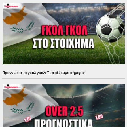
Προγνωστικά γκολ γκολ: Τι παίζουμε σήμερα;