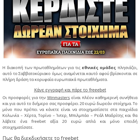
Η διακοπή των πρωταθλημάτων για τις
εθνικές ομάδες
πλησιάζει,
αυτό το Σαββατοκύριακο όμως αναμένεται καυτό αφού βρίσκονται σε
πλήρη δράση τα κορυφαία ευρωπαϊκά πρωταθλήματα.
Κάνε εγγραφή και πάρε το freeebet
Οι προσφορές για την
Winmasters
είναι πλέον καθημερινή συνήθεια
και για αυτό το διήμερο σας προσφέρει 20 ευρώ δωρεάν στοίχημα. Το
μόνο που πρέπει να κάνετε είναι να στοιχηματίσετε στα παιχνίδια
Κολωνία – Χέρτα, Τορίνο – Ίντερ, Μπιλμπάο – Ρεάλ Μαδρίτης και θα
λάβετε ένα freebet αξία 20 ευρώ απλά και μόνο επειδή
στοιχηματίσατε.
Πως θα διεκδικήσετε το freebet