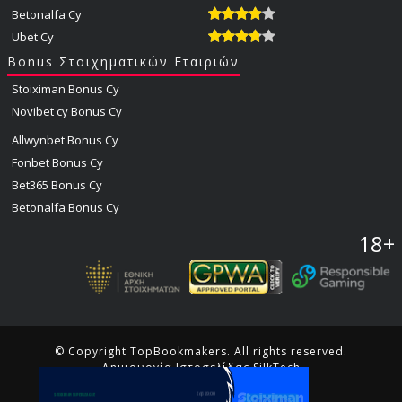
Betonalfa Cy
Ubet Cy
Bonus Στοιχηματικών Εταιριών
Stoiximan Bonus Cy
Novibet cy Bonus Cy
Allwynbet Bonus Cy
Fonbet Bonus Cy
Bet365 Bonus Cy
Betonalfa Bonus Cy
18+
© Copyright TopBookmakers. All rights reserved.
Δημιουργία Ιστοσελίδας SilkTech