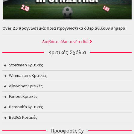
Over 2.5 προγνωστικά: Ποια προγνωστικά όβερ αξίζουν σήμερα;
Διαβάστε όλα τα νέα εδώ
Κριτικές-Σχόλια
Stoiximan Κριτικές
Winmasters Κριτικές
Allwynbet Κριτικές
Fonbet Κριτικές
Betonalfa Κριτικές
Bet365 Κριτικές
Προσφορές Cy