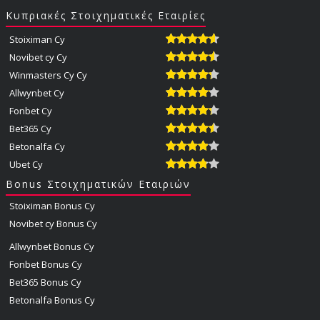
Κυπριακές Στοιχηματικές Εταιρίες
Stoiximan Cy
Novibet cy Cy
Winmasters Cy Cy
Allwynbet Cy
Fonbet Cy
Bet365 Cy
Betonalfa Cy
Ubet Cy
Bonus Στοιχηματικών Εταιριών
Stoiximan Bonus Cy
Novibet cy Bonus Cy
Allwynbet Bonus Cy
Fonbet Bonus Cy
Bet365 Bonus Cy
Betonalfa Bonus Cy