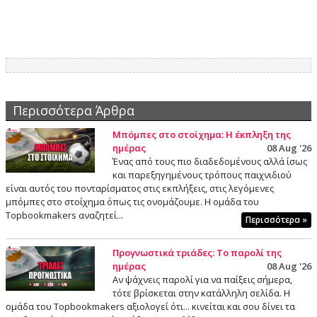
Περισσότερα Άρθρα
Μπόμπες στο στοίχημα: Η έκπληξη της
ημέρας
08 Aug '26
Ένας από τους πιο διαδεδομένους αλλά ίσως
και παρεξηγημένους τρόπους παιχνιδιού
είναι αυτός του πονταρίσματος στις εκπλήξεις, στις λεγόμενες
μπόμπες στο στοίχημα όπως τις ονομάζουμε. Η ομάδα του
Topbookmakers αναζητεί...
Περισσότερα »
Προγνωστικά τριάδες: Το παρολί της
ημέρας
08 Aug '26
Αν ψάχνεις παρολί για να παίξεις σήμερα,
τότε βρίσκεται στην κατάλληλη σελίδα. Η
ομάδα του Topbookmakers αξιολογεί ότι... κινείται και σου δίνει τα