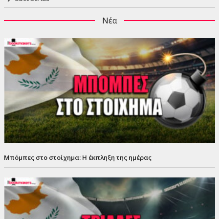
Νέα
Μπόμπες στο στοίχημα: Η έκπληξη της ημέρας