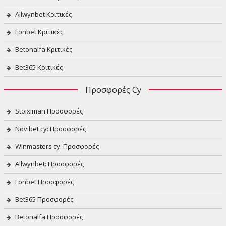
Allwynbet Κριτικές
Fonbet Κριτικές
Betonalfa Κριτικές
Bet365 Κριτικές
Προσφορές Cy
Stoiximan Προσφορές
Novibet cy: Προσφορές
Winmasters cy: Προσφορές
Allwynbet: Προσφορές
Fonbet Προσφορές
Bet365 Προσφορές
Betonalfa Προσφορές