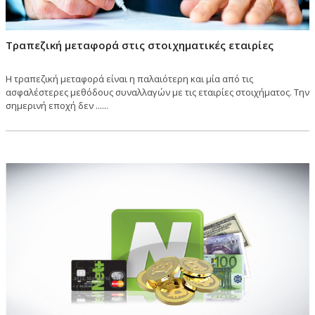
Τραπεζική μεταφορά στις στοιχηματικές εταιρίες
Η τραπεζική μεταφορά είναι η παλαιότερη και μία από τις
ασφαλέστερες μεθόδους συναλλαγών με τις εταιρίες στοιχήματος. Την
σημερινή εποχή δεν ......