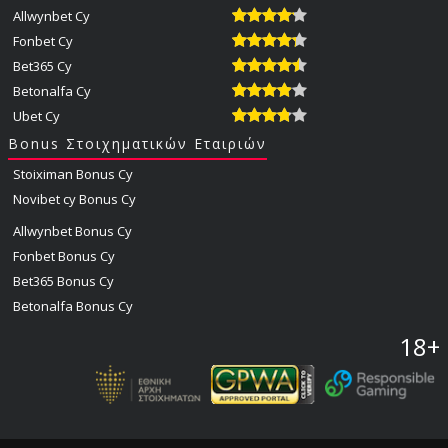
Allwynbet Cy
Fonbet Cy
Bet365 Cy
Betonalfa Cy
Ubet Cy
Bonus Στοιχηματικών Εταιριών
Stoiximan Bonus Cy
Novibet cy Bonus Cy
Allwynbet Bonus Cy
Fonbet Bonus Cy
Bet365 Bonus Cy
Betonalfa Bonus Cy
18+