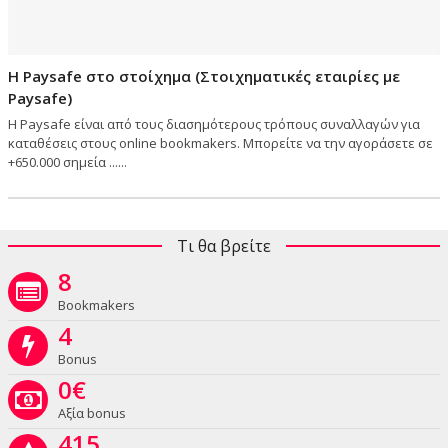
Η Paysafe στο στοίχημα (Στοιχηματικές εταιρίες με
Paysafe)
Η Paysafe είναι από τους διασημότερους τρόπους συναλλαγών για
καταθέσεις στους online bookmakers. Μπορείτε να την αγοράσετε σε
+650.000 σημεία ......
Τι θα βρείτε
8
Bookmakers
4
Bonus
0
€
Αξία bonus
415