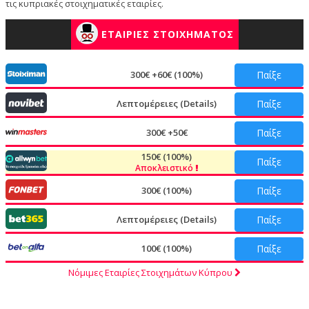
τις κυπριακές στοιχηματικές εταιρίες.
ΕΤΑΙΡΙΕΣ ΣΤΟΙΧΗΜΑΤΟΣ
300€ +60€ (100%)
Παίξε
Λεπτομέρειες (Details)
Παίξε
300€ +50€
Παίξε
150€ (100%)
Παίξε
Αποκλειστικό
300€ (100%)
Παίξε
Λεπτομέρειες (Details)
Παίξε
100€ (100%)
Παίξε
Νόμιμες Εταιρίες Στοιχημάτων Κύπρου